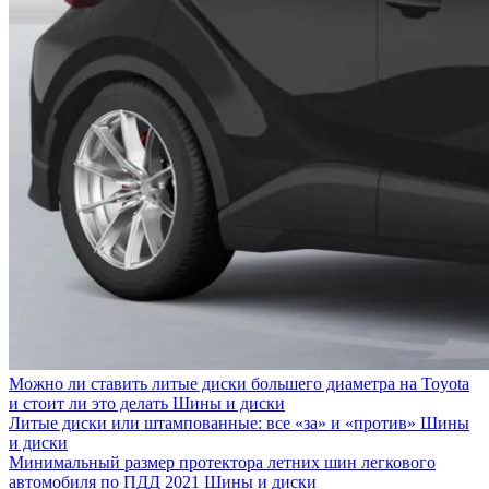
Можно ли ставить литые диски большего диаметра на Toyota
и стоит ли это делать
Шины и диски
Литые диски или штампованные: все «за» и «против»
Шины
и диски
Минимальный размер протектора летних шин легкового
автомобиля по ПДД 2021
Шины и диски