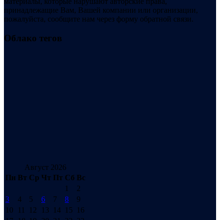
материалы, которые нарушают авторские права,
принадлежащие Вам, Вашей компании или организации,
пожалуйста, сообщите нам через форму обратной связи.
Облако тегов
Август 2026
Пн
Вт
Ср
Чт
Пт
Сб
Вс
1
2
3
4
5
6
7
8
9
10
11
12
13
14
15
16