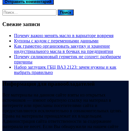
Найти:
Свежие записи
Почему важно менять масло в вариаторе вовремя
Купоны c кодом с переменными данными
Как грамотно организовать закупку и хранение
индустриального масла в бочках на предприятии
Почему силиконовый герметик не сохнет: разбираем
причины
Набор заглушек ГБЦ ВАЗ 2123: зачем нужны и как
выбрать правильно
Информация для правообладателей
Все материалы на данном сайте взяты из открытых
источников — имеют обратную ссылку на материал в
интернете или присланы посетителями сайта и
предоставляются исключительно в ознакомительных целях.
Права на материалы принадлежат их владельцам.
Администрация сайта ответственности за содержание
материала не несет. Если Вы обнаружили на нашем сайте