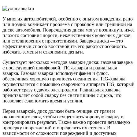
автомо
У многих автолюбителей, особенно с опытом вождения, рано
или поздно возникает проблема с проколом или трещиной на
диске автомобиля. Повреждения диска могут возникнуть из-за
плохого состояния дороги, некачественных колесных дисков
или столкновения с препятствиями. Заварка диска — это
эффективный способ восстановить его работоспособность,
избежать замены и сэкономить деньги.
Существует несколько методов заварки диска: газовая заварка
с последующей шлифовкой, TIG-заварка и радиальная
заварка. Газовая заварка использует факел и флюс,
обеспечивая хорошую прочность соединения. TIG-заварка
осуществляется с помощью сварочного аппарата TIG, который
работает сразу с двумя электродами. Радиальная заварка
представляет собой сварку без снятия шины с диска, что
позволяет сэкономить время и усилия.
Перед заваркой, диск должен быть очищен от грязи и
окрашенного слоя, чтобы осуществить хорошую сварку и
контролировать результат. Также важно провести детальную
проверку повреждений и определить их степень. В
зависимости от сложности повреждений и доступных