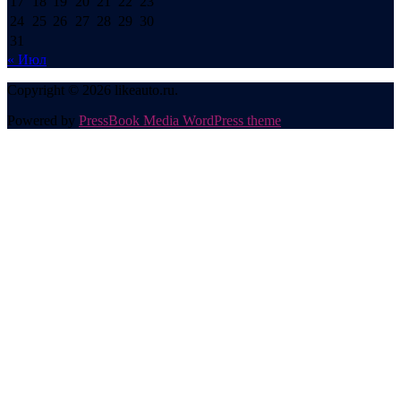
17
18
19
20
21
22
23
24
25
26
27
28
29
30
31
« Июл
Copyright © 2026 likeauto.ru.
Powered by
PressBook Media WordPress theme