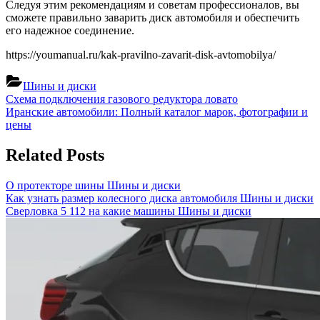
Следуя этим рекомендациям и советам профессионалов, вы
сможете правильно заварить диск автомобиля и обеспечить
его надежное соединение.
https://youmanual.ru/kak-pravilno-zavarit-disk-avtomobilya/
Шины и диски
Навигация
Previous
Схема подключения газового редуктора ловато
Post:
Next
Иранские автомобили: Полный каталог марок, фотографии и
по
Post:
цены
записям
Related Posts
О протекторе шины
Шины и диски
Как узнать размер колесного диска автомобиля
Шины и диски
Сверловка 5 112 на какие машины
Шины и диски