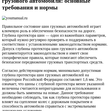
грузового автомобиля: основные
шин
требования и нормы
грузо
автом
осно
требо
и
Правильное состояние шин грузовых автомобилей играет
норм
ключевую роль в обеспечении безопасности на дороге.
Глубина протектора шин — один из важнейших параметров,
который нужно регулярно проверять и поддерживать в
соответствии с установленными законодательством нормами.
Допуск глубины протектора шин грузового автомобиля
регламентируется законодательством и имеет свои
специфические правила, которые помогают обеспечить
безопасное передвижение грузовых транспортных средств.
Согласно действующим нормам, минимально допустимая
глубина протектора шин грузовых автомобилей на
территории Российской Федерации составляет 1,6 мм. Это
означает, что шины с глубиной протектора менее указанной
величины считаются непригодными для использования и
должны быть заменены на новые. Данное требование
необходимо соблюдать, так как глубина протектора прямо
влияет на сцепление колес с дорожным покрытием и
способность автомобиля справиться с экстремальными
дорожными условиями.