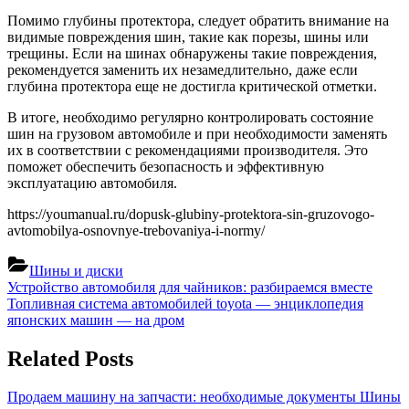
Помимо глубины протектора, следует обратить внимание на
видимые повреждения шин, такие как порезы, шины или
трещины. Если на шинах обнаружены такие повреждения,
рекомендуется заменить их незамедлительно, даже если
глубина протектора еще не достигла критической отметки.
В итоге, необходимо регулярно контролировать состояние
шин на грузовом автомобиле и при необходимости заменять
их в соответствии с рекомендациями производителя. Это
поможет обеспечить безопасность и эффективную
эксплуатацию автомобиля.
https://youmanual.ru/dopusk-glubiny-protektora-sin-gruzovogo-
avtomobilya-osnovnye-trebovaniya-i-normy/
Шины и диски
Навигация
Previous
Устройство автомобиля для чайников: разбираемся вместе
Post:
Next
Топливная система автомобилей toyota — энциклопедия
по
Post:
японских машин — на дром
записям
Related Posts
Продаем машину на запчасти: необходимые документы
Шины