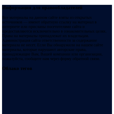
Информация для правообладателей
Все материалы на данном сайте взяты из открытых
источников — имеют обратную ссылку на материал в
интернете или присланы посетителями сайта и
предоставляются исключительно в ознакомительных целях.
Права на материалы принадлежат их владельцам.
Администрация сайта ответственности за содержание
материала не несет. Если Вы обнаружили на нашем сайте
материалы, которые нарушают авторские права,
принадлежащие Вам, Вашей компании или организации,
пожалуйста, сообщите нам через форму обратной связи.
Облако тегов