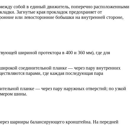
ы между собой в единый движитель, поперечно расположенными
ладки. Загнутые края прокладок предохраняет от
оронние или левосторонние бобышки на внутренней стороне,
ствующей шириной протектора в 400 и 360 мм), где для
 широкой соединительной планке — через пару внутренних
ществляются парами, где каждая последующая пара
ительной планке — через пару наружных отверстий; по узкой
азмером шины.
а через шарниры балансирующего кронштейна. На передней