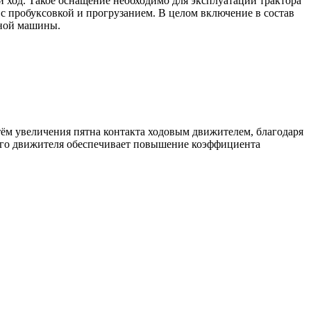
 ход. Такое оснащение необходимо для эксплуатации трактора
и с пробуксовкой и прогрузанием. В целом включение в состав
шной машины.
тём увеличения пятна контакта ходовым движителем, благодаря
ого движителя обеспечивает повышение коэффициента