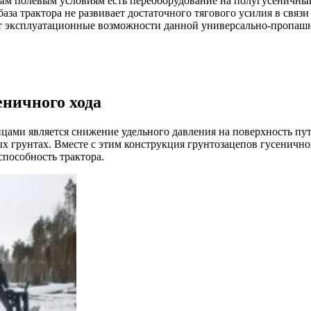
ым полевым условиям есть переоборудование на полугусеничный
аза трактора не развивает достаточного тягового усилия в связ
м
ет эксплуатационные возможности данной универсально-пропа
ничного хода
ицами является снижение удельного давления на поверхность пу
х грунтах. Вместе с этим конструкция грунтозацепов гусеничн
способность трактора.