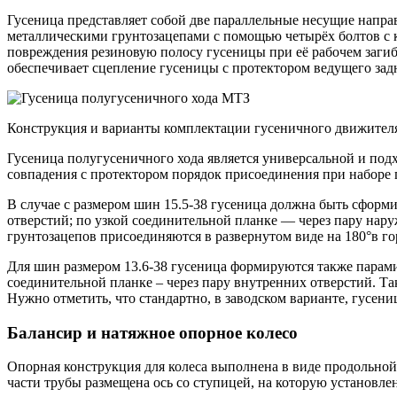
Гусеница представляет собой две параллельные несущие напр
металлическими грунтозацепами с помощью четырёх болтов с к
повреждения резиновую полосу гусеницы при её рабочем загиб
обеспечивает сцепление гусеницы с протектором ведущего задн
Конструкция и варианты комплектации гусеничного движите
Гусеница полугусеничного хода является универсальной и подхо
совпадения с протектором порядок присоединения при наборе г
В случае с размером шин 15.5-38 гусеница должна быть сформ
отверстий; по узкой соединительной планке — через пару на
грунтозацепов присоединяются в развернутом виде на 180°в 
Для шин размером 13.6-38 гусеница формируются также парам
соединительной планке – через пару внутренних отверстий. Т
Нужно отметить, что стандартно, в заводском варианте, гусен
Балансир и натяжное опорное колесо
Опорная конструкция для колеса выполнена в виде продольной
части трубы размещена ось со ступицей, на которую установле