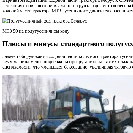
Вариантом адаптации ходовой части трактора Белорус к сложн
на
в условиях повышенной влажности грунта, где чисто колёсная б
колёсно
ходовой части трактора МТЗ гусеничного движителя расширя
тракторе
МТЗ
80(82)
Беларусь
МТЗ 50 на полугусеничном ходу
Плюсы и минусы стандартного полугусе
Задачей оборудования ходовой части колёсного трактора гусен
чему машина менее подвержена прогрузанию на вязких влажны
сцепляемости, что уменьшает буксование, увеличивая тяговую 