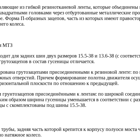
авляющие из гибкой резинотканевой ленты, которые объединен
вадратными головками через отбуртованные металлические прок
е. Форма П-образных зацепов, часть из которых имеют правост
его колеса.
ля МТЗ
дит для задних шин двух размеров 15.5-38 и 13.6-38 (с соответ
рутозацепов в состав гусеницы отличается.
ирована грутозацепами присоединенными к резиновой ленте: по
ружных отверстий. Причем формирование полотна движителя осу
горизонтальной плоскости по отношению к предыдущей.
и грунтозацепов присоединёнными к лентам: по широкой соедин
аким образом ширина гусеницы уменьшается в соответствии с р
ицы с скомплектованы под шины 15.5-38.
 трубы, задняя часть которой крепится к корпусу полуоси мост
но натяжное колесо.