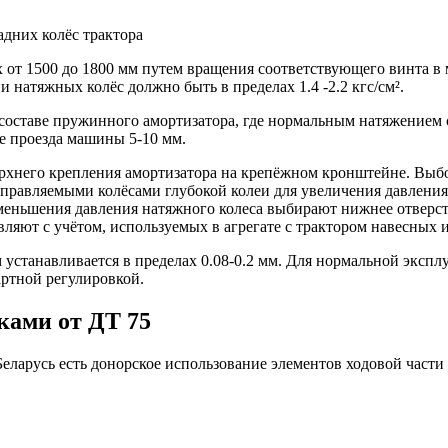
адних колёс трактора
ах от 1500 до 1800 мм путем вращения соответствующего винта 
 натяжных колёс должно быть в пределах 1.4 -2.2 кгс/см².
составе пружинного амортизатора, где нормальным натяжением 
е проезда машины 5-10 мм.
ерхнего крепления амортизатора на крепёжном кронштейне. Выбо
управляемыми колёсами глубокой колеи для увеличения давлени
 уменьшения давления натяжного колеса выбирают нижнее отверст
твляют с учётом, используемых в агрегате с трактором навесны
устанавливается в пределах 0.08-0.2 мм. Для нормальной эксплу
артной регулировкой.
ками от ДТ 75
ларусь есть донорское использование элементов ходовой части 