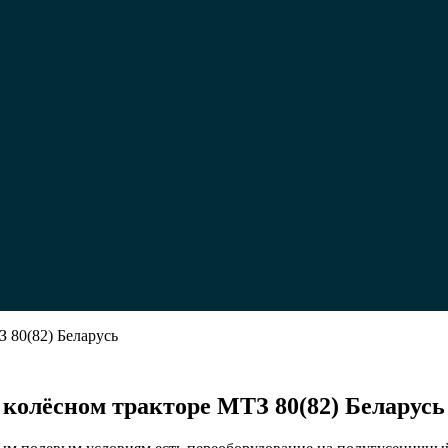
 80(82) Беларусь
еничный
колёсном тракторе МТЗ 80(82) Беларусь
ый