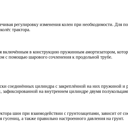
печивая регулировку изменения колеи при необходимости. Для 
олёс трактора.
ся включённым в конструкцию пружинным амортизатором, кото
ом с помощью шарового сочленения к продольной трубе.
чески соединённых цилиндра с закреплённой на них пружиной 
, зафиксированной на внутреннем цилиндре двумя полукольцам
ктора шин при взаимодействии с грунтозацепами, зависит от с
 гусениц, а также правильно настроенного давления на грунт.