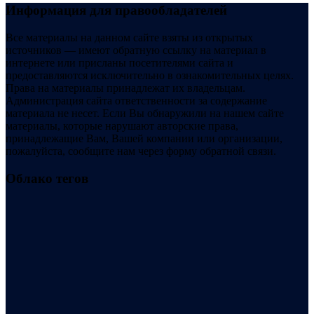
Информация для правообладателей
Все материалы на данном сайте взяты из открытых
источников — имеют обратную ссылку на материал в
интернете или присланы посетителями сайта и
предоставляются исключительно в ознакомительных целях.
Права на материалы принадлежат их владельцам.
Администрация сайта ответственности за содержание
материала не несет. Если Вы обнаружили на нашем сайте
материалы, которые нарушают авторские права,
принадлежащие Вам, Вашей компании или организации,
пожалуйста, сообщите нам через форму обратной связи.
Облако тегов