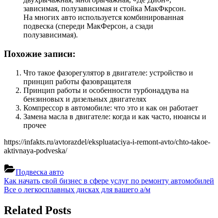
зависимая, полузависимая и стойка МакФкрсон.
На многих авто используется комбинированная
подвеска (спереди МакФерсон, а сзади
полузависимая).
Похожие записи:
Что такое фазорегулятор в двигателе: устройство и
принцип работы фазовращателя
Принцип работы и особенности турбонаддува на
бензиновых и дизельных двигателях
Компрессор в автомобиле: что это и как он работает
Замена масла в двигателе: когда и как часто, нюансы и
прочее
https://infakts.ru/avtorazdel/ekspluataciya-i-remont-avto/chto-takoe-
aktivnaya-podveska/
Подвеска авто
Навигация
Previous
Как начать свой бизнес в сфере услуг по ремонту автомобилей
Post:
Next
Все о легкосплавных дисках для вашего а/м
по
Post:
записям
Related Posts