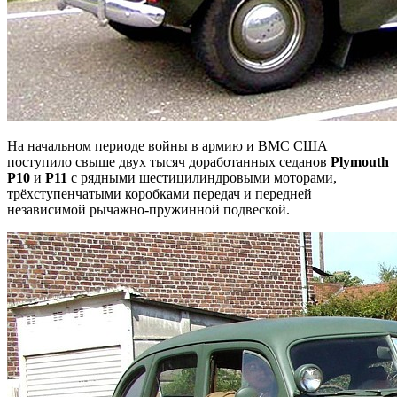
На начальном периоде войны в армию и ВМС США
поступило свыше двух тысяч доработанных седанов
Plymouth
Р10
и
Р11
с рядными шестицилиндровыми моторами,
трёхступенчатыми коробками передач и передней
независимой рычажно-пружинной подвеской.