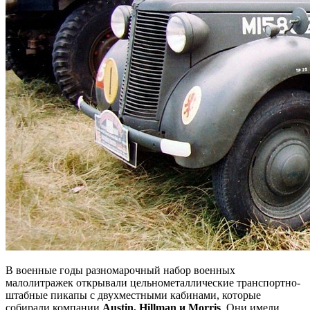
В военные годы разномарочный набор военных
малолитражек открывали цельнометаллические транспортно-
штабные пикапы с двухместными кабинами, которые
собирали компании
Austin, Hillman и Morris
. Они имели