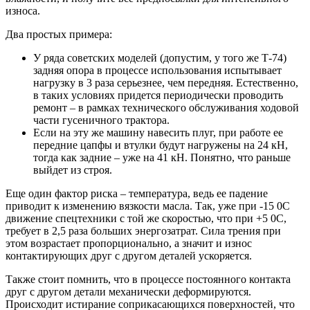
износа.
Два простых примера:
У ряда советских моделей (допустим, у того же Т-74)
задняя опора в процессе использования испытывает
нагрузку в 3 раза серьезнее, чем передняя. Естественно,
в таких условиях придется периодически проводить
ремонт – в рамках технического обслуживания ходовой
части гусеничного трактора.
Если на эту же машину навесить плуг, при работе ее
передние цапфы и втулки будут нагружены на 24 кН,
тогда как задние – уже на 41 кН. Понятно, что раньше
выйдет из строя.
Еще один фактор риска – температура, ведь ее падение
приводит к изменению вязкости масла. Так, уже при -15 0С
движение спецтехники с той же скоростью, что при +5 0С,
требует в 2,5 раза больших энергозатрат. Сила трения при
этом возрастает пропорционально, а значит и износ
контактирующих друг с другом деталей ускоряется.
Также стоит помнить, что в процессе постоянного контакта
друг с другом детали механически деформируются.
Происходит истирание соприкасающихся поверхностей, что