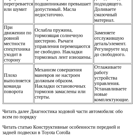
перегревается
подшипниками превышает
подходящего.
или шумит
допустимый. Масла
Доливаете
недостаточно.
смазочный
материал.
При
Ослабла пружина,
движении по
Заменяете
тормозящая солнечную
ровной
отслужившую
шестерню. Рычаги
местности
деталь/элемент.
управления перемещаются
спецтехника
Регулируете ход
не свободно. Накладки
уходит в
до свободного.
тормозных лент изношены.
сторону
Отлаживаете
Механизм совершения
работу
Плохо
маневров не настроен
устройства
выполняется
должным образом.
управления.
команда
Накладки остановочных
Устанавливаете
поворота
тормозов замаслены или
новые
стерты.
комплектующие.
Читать далее Диагностика ходовой части автомобиля: обо
всем по порядку
Читать статью Конструктивные особенности передней и
задней подвески в Toyota Corolla