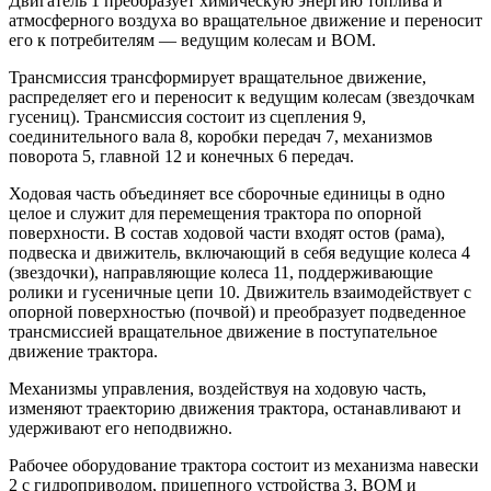
Двигатель 1 преобразует химическую энергию топлива и
атмосферного воздуха во вращательное движение и переносит
его к потребителям — ведущим колесам и ВОМ.
Трансмиссия трансформирует вращательное движение,
распределяет его и переносит к ведущим колесам (звездочкам
гусениц). Трансмиссия состоит из сцепления 9,
соединительного вала 8, коробки передач 7, механизмов
поворота 5, главной 12 и конечных 6 передач.
Ходовая часть объединяет все сборочные единицы в одно
целое и служит для перемещения трактора по опорной
поверхности. В состав ходовой части входят остов (рама),
подвеска и движитель, включающий в себя ведущие колеса 4
(звездочки), направляющие колеса 11, поддерживающие
ролики и гусеничные цепи 10. Движитель взаимодействует с
опорной поверхностью (почвой) и преобразует подведенное
трансмиссией вращательное движение в поступательное
движение трактора.
Механизмы управления, воздействуя на ходовую часть,
изменяют траекторию движения трактора, останавливают и
удерживают его неподвижно.
Рабочее оборудование трактора состоит из механизма навески
2 с гидроприводом, прицепного устройства 3, ВОМ и