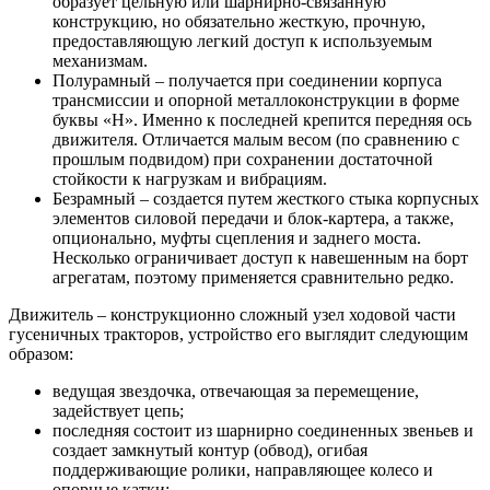
образует цельную или шарнирно-связанную
конструкцию, но обязательно жесткую, прочную,
предоставляющую легкий доступ к используемым
механизмам.
Полурамный – получается при соединении корпуса
трансмиссии и опорной металлоконструкции в форме
буквы «Н». Именно к последней крепится передняя ось
движителя. Отличается малым весом (по сравнению с
прошлым подвидом) при сохранении достаточной
стойкости к нагрузкам и вибрациям.
Безрамный – создается путем жесткого стыка корпусных
элементов силовой передачи и блок-картера, а также,
опционально, муфты сцепления и заднего моста.
Несколько ограничивает доступ к навешенным на борт
агрегатам, поэтому применяется сравнительно редко.
Движитель – конструкционно сложный узел ходовой части
гусеничных тракторов, устройство его выглядит следующим
образом:
ведущая звездочка, отвечающая за перемещение,
задействует цепь;
последняя состоит из шарнирно соединенных звеньев и
создает замкнутый контур (обвод), огибая
поддерживающие ролики, направляющее колесо и
опорные катки;