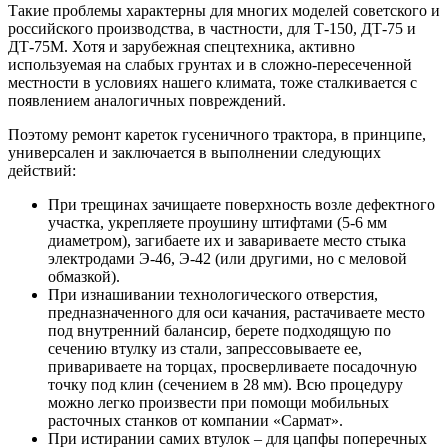
Такие проблемы характерны для многих моделей советского и
российского производства, в частности, для Т-150, ДТ-75 и
ДТ-75М. Хотя и зарубежная спецтехника, активно
используемая на слабых грунтах и в сложно-пересеченной
местности в условиях нашего климата, тоже сталкивается с
появлением аналогичных повреждений.
Поэтому ремонт кареток гусеничного трактора, в принципе,
универсален и заключается в выполнении следующих
действий:
При трещинах зачищаете поверхность возле дефектного
участка, укрепляете проушину штифтами (5-6 мм
диаметром), загибаете их и завариваете место стыка
электродами Э-46, Э-42 (или другими, но с меловой
обмазкой).
При изнашивании технологического отверстия,
предназначенного для оси качания, растачиваете место
под внутренний балансир, берете подходящую по
сечению втулку из стали, запрессовываете ее,
привариваете на торцах, просверливаете посадочную
точку под клин (сечением в 28 мм). Всю процедуру
можно легко произвести при помощи мобильных
расточных станков от компании «Сармат».
При истирании самих втулок – для цапфы поперечных