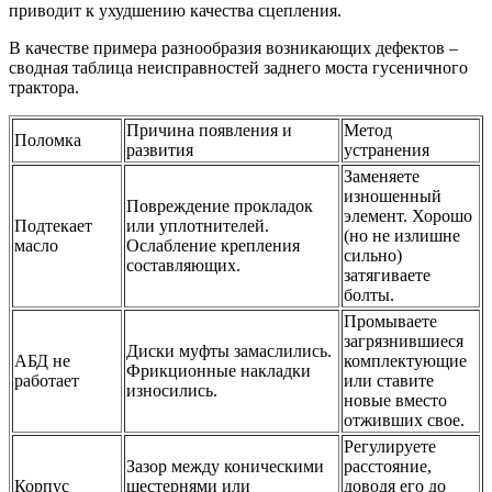
приводит к ухудшению качества сцепления.
В качестве примера разнообразия возникающих дефектов –
сводная таблица неисправностей заднего моста гусеничного
трактора.
Причина появления и
Метод
Поломка
развития
устранения
Заменяете
изношенный
Повреждение прокладок
элемент. Хорошо
Подтекает
или уплотнителей.
(но не излишне
масло
Ослабление крепления
сильно)
составляющих.
затягиваете
болты.
Промываете
загрязнившиеся
Диски муфты замаслились.
АБД не
комплектующие
Фрикционные накладки
работает
или ставите
износились.
новые вместо
отживших свое.
Регулируете
Зазор между коническими
расстояние,
Корпус
шестернями или
доводя его до