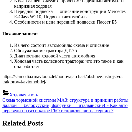
Nissan Almera Classic с пробегом: надёжный автомат и
капризная ходовая
Передняя подвеска — описание конструкции Mercedes
E-Class W210, Подвеска автомобиля
Особенности и цена передней подвески Пассат Б5
Похожие записи:
Из чего состоит автомобиль: схема и описание
Обслуживание трактора ДТ-75
Диагностика ходовой части автомобиля
Ходовая часть колесного трактора: что это такое и как
она работает
https://stamedia.ru/avtorazdel/hodovaja-chast/obshhee-ustrojstvo-
traktorov-i-avtomobilej/
Ходовая часть
Навигация
Previous
Схема тормозной системы МАЗ: структура и принцип работы
Post:
Next
Баллон — белорусский, форсунки — итальянские! » Как авто
по
Post:
перевели на газ и какое ГБО использовали на сервисе?
записям
Related Posts