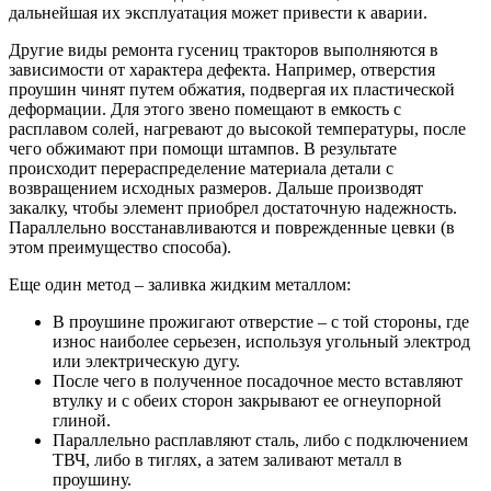
дальнейшая их эксплуатация может привести к аварии.
Другие виды ремонта гусениц тракторов выполняются в
зависимости от характера дефекта. Например, отверстия
проушин чинят путем обжатия, подвергая их пластической
деформации. Для этого звено помещают в емкость с
расплавом солей, нагревают до высокой температуры, после
чего обжимают при помощи штампов. В результате
происходит перераспределение материала детали с
возвращением исходных размеров. Дальше производят
закалку, чтобы элемент приобрел достаточную надежность.
Параллельно восстанавливаются и поврежденные цевки (в
этом преимущество способа).
Еще один метод – заливка жидким металлом:
В проушине прожигают отверстие – с той стороны, где
износ наиболее серьезен, используя угольный электрод
или электрическую дугу.
После чего в полученное посадочное место вставляют
втулку и с обеих сторон закрывают ее огнеупорной
глиной.
Параллельно расплавляют сталь, либо с подключением
ТВЧ, либо в тиглях, а затем заливают металл в
проушину.