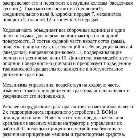
распределяет его и переносит к ведущим колесам (звездочкам
гусениц). Трансмиссия состоит из сцепления 9,
соединительного вала 8, коробки передач 7, механизмов
поворота 5, главной 12 и конечных 6 передач.
Ходовая часть объединяет все сборочные единицы в одно
целое и служит для перемещения трактора по опорной
поверхности. В состав ходовой части входят остов (рама),
подвеска и движитель, включающий в себя ведущие колеса 4
(звездочки), направляющие колеса 11, поддерживающие
ролики и гусеничные цепи 10. Движитель взаимодействует с
опорной поверхностью (почвой) и преобразует подведенное
трансмиссией вращательное движение в поступательное
движение трактора.
Механизмы управления, воздействуя на ходовую часть,
изменяют траекторию движения трактора, останавливают и
удерживают его неподвижно.
Рабочее оборудование трактора состоит из механизма навески
2 с гидроприводом, прицепного устройства 3, ВОМ и
приводного шкива. Навесная система предназначена для
крепления навесных машин на трактор и управления их
работой. С помощью прицепного устройства буксируют
различные прицепные машины и транспортные средства.