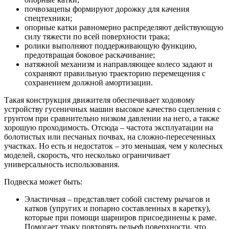
почвозацепы формируют дорожку для качения
спецтехники;
опорные катки равномерно распределяют действующую
силу тяжести по всей поверхности трака;
ролики выполняют поддерживающую функцию,
предотвращая боковое раскачивание;
натяжной механизм и направляющее колесо задают и
сохраняют правильную траекторию перемещения с
сохранением должной амортизации.
Такая конструкция движителя обеспечивает ходовому
устройству гусеничных машин высокое качество сцепления с
грунтом при сравнительно низком давлении на него, а также
хорошую проходимость. Отсюда – частота эксплуатации на
болотистых или песчаных почвах, на сложно-пересеченных
участках. Но есть и недостаток – это меньшая, чем у колесных
моделей, скорость, что несколько ограничивает
универсальность использования.
Подвеска может быть:
Эластичная – представляет собой систему рычагов и
катков (упругих и попарно составленных в каретку),
которые при помощи шарниров присоединены к раме.
Помогает траку повторять рельеф поверхности, что