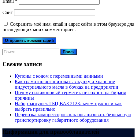
Email
*
Сайт
Сохранить моё имя, email и адрес сайта в этом браузере для
последующих моих комментариев.
Найти:
Свежие записи
Купоны c кодом с переменными данными
Как грамотно организовать закупку и хранение
индустриального масла в бочках на предприятии
Почему силиконовый герметик не сохнет: разбираем
причины
Набор заглушек ГБЦ ВАЗ 2123: зачем нужны и как
выбрать правильно
Перевозка компрессоров: как организовать безопасную
транспортировку габаритного оборудования
Информация для правообладателей