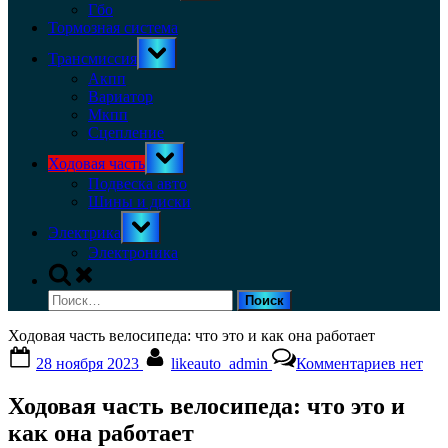
menu
Гбо
Тормозная система
Toggle
Трансмиссия
sub-
menu
Акпп
Вариатор
Мкпп
Сцепление
Toggle
Ходовая часть
sub-
menu
Подвеска авто
Шины и диски
Toggle
Электрика
sub-
menu
Электроника
Toggle
search
Найти:
form
Ходовая часть велосипеда: что это и как она работает
Posted
By
к
28 ноября 2023
likeauto_admin
Комментариев
нет
on
записи
Ходова
Ходовая часть велосипеда: что это и
часть
велосип
как она работает
что