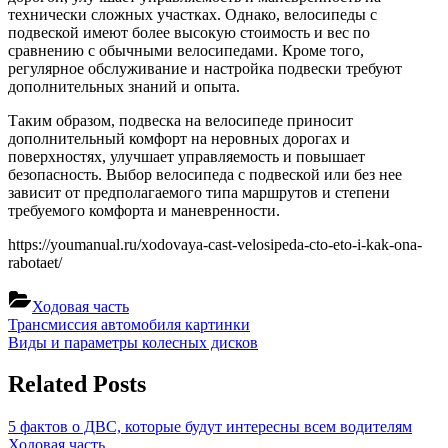
технически сложных участках. Однако, велосипеды с
подвеской имеют более высокую стоимость и вес по
сравнению с обычными велосипедами. Кроме того,
регулярное обслуживание и настройка подвески требуют
дополнительных знаний и опыта.
Таким образом, подвеска на велосипеде приносит
дополнительный комфорт на неровных дорогах и
поверхностях, улучшает управляемость и повышает
безопасность. Выбор велосипеда с подвеской или без нее
зависит от предполагаемого типа маршрутов и степени
требуемого комфорта и маневренности.
https://youmanual.ru/xodovaya-cast-velosipeda-cto-eto-i-kak-ona-
rabotaet/
Ходовая часть
Навигация
Previous
Трансмиссия автомобиля картинки
Post:
Next
Виды и параметры колесных дисков
по
Post:
записям
Related Posts
5 фактов о ДВС, которые будут интересны всем водителям
Ходовая часть