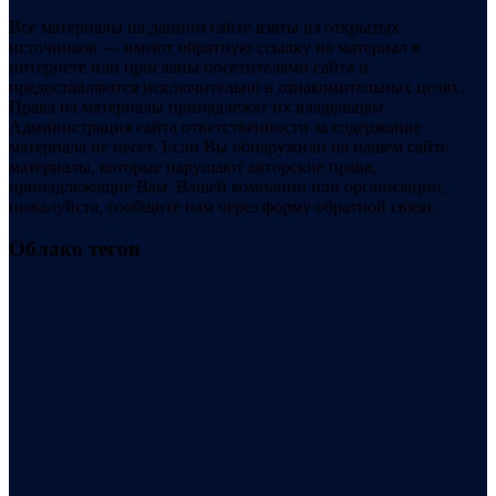
Все материалы на данном сайте взяты из открытых
источников — имеют обратную ссылку на материал в
интернете или присланы посетителями сайта и
предоставляются исключительно в ознакомительных целях.
Права на материалы принадлежат их владельцам.
Администрация сайта ответственности за содержание
материала не несет. Если Вы обнаружили на нашем сайте
материалы, которые нарушают авторские права,
принадлежащие Вам, Вашей компании или организации,
пожалуйста, сообщите нам через форму обратной связи.
Облако тегов