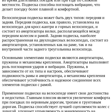
во время длительных поездок или при езде по сложной
местности. Подвеска способна поглощать вибрацию, что
делает поездку более плавной и комфортной.
Велосипедная подвеска может быть двух типов: передняя и
задняя. Передняя подвеска, как правило, установлена на
велосипедах для кросс-кантри и горных велосипедах, и
состоит из амортизатора вилки, располагающейся между
передним колесом и рамой. Задняя подвеска, наиболее
распространенная на двухподвесных велосипедах, состоит из
амортизаторов, установленных как на раме, так и на
внутренней части заднего треугольника велосипеда.
Основными элементами подвески являются амортизаторы,
пружины и механизмы крепления. Амортизаторы выполняют
роль поглощения ударов и вибрации. Пружины, в
зависимости от их типа и настроек, обеспечивают
подвижность рамы и амортизатора, а механизмы крепления
обеспечивают устойчивость и надежное соединение всех
элементов подвески с рамой.
Применение подвески на велосипеде имеет свои достоинства
и недостатки. Главным плюсом является увеличение комфорта
при поездках по неровным дорогам, тропам и грунтовым
дорогам. Подвеска способствует лучшей сцепляемости колес с
дорогой, улучшает управляемость и маневренность на