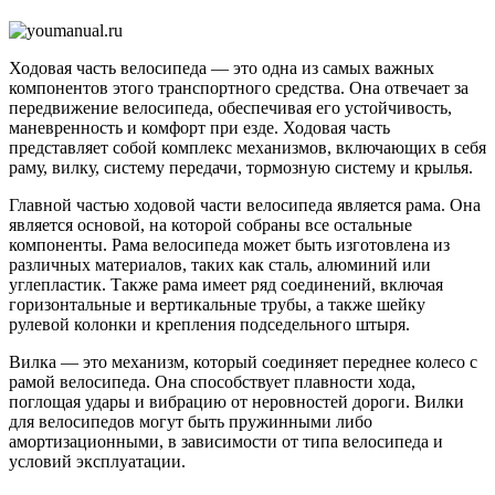
это
и
как
Ходовая часть велосипеда — это одна из самых важных
она
компонентов этого транспортного средства. Она отвечает за
работае
передвижение велосипеда, обеспечивая его устойчивость,
маневренность и комфорт при езде. Ходовая часть
представляет собой комплекс механизмов, включающих в себя
раму, вилку, систему передачи, тормозную систему и крылья.
Главной частью ходовой части велосипеда является рама. Она
является основой, на которой собраны все остальные
компоненты. Рама велосипеда может быть изготовлена из
различных материалов, таких как сталь, алюминий или
углепластик. Также рама имеет ряд соединений, включая
горизонтальные и вертикальные трубы, а также шейку
рулевой колонки и крепления подседельного штыря.
Вилка — это механизм, который соединяет переднее колесо с
рамой велосипеда. Она способствует плавности хода,
поглощая удары и вибрацию от неровностей дороги. Вилки
для велосипедов могут быть пружинными либо
амортизационными, в зависимости от типа велосипеда и
условий эксплуатации.