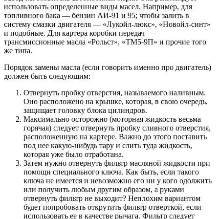
использовать определенные виды масел. Например, для
топливного бака — бензин АИ-91 и 95; чтобы залить в
систему смазки двигателя — «Лукойл-люкс», «Новойл-синт»
и подобные. Для картера коробки передач —
трансмиссионные масла «Рольст», «ТМ5-9П» и прочие того
же типа.
Порядок замены масла (если говорить именно про двигатель)
должен быть следующим:
Отвернуть пробку отверстия, называемого наливным.
Оно расположено на крышке, которая, в свою очередь,
защищает головку блока цилиндров.
Максимально осторожно (моторная жидкость весьма
горячая) следует отвернуть пробку сливного отверстия,
расположенную на картере. Важно до этого поставить
под нее какую-нибудь тару и слить туда жидкость,
которая уже было отработана.
Затем нужно отвернуть фильтр масляной жидкости при
помощи специального ключа. Как быть, если такого
ключа не имеется и невозможно его ни у кого одолжить
или получить любым другим образом, а руками
отвернуть фильтр не выходит? Неплохим вариантом
будет попробовать открутить фильтр отверткой, если
использовать ее в качестве рычага. Фильтр следует