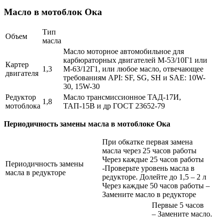
Масло в мотоблок Ока
Тип
Объем
масла
Масло моторное автомобильное для
карбюраторных двигателей М-53/10Г1 или
Картер
1,3
М-63/12Г1, или любое масло, отвечающее
двигателя
требованиям API: SF, SG, SH и SAE: 10W-
30, 15W-30
Редуктор
Масло трансмиссионное ТАД-17И,
1,8
мотоблока
ТАП-15В и др ГОСТ 23652-79
Периодичность замены масла в мотоблоке Ока
При обкатке первая замена
масла через 25 часов работы
Через каждые 25 часов работы
Периодичность замены
-Проверьте уровень масла в
масла в редукторе
редукторе. Долейте до 1,5 – 2 л
Через каждые 50 часов работы –
Замените масло в редукторе
Первые 5 часов
– Замените масло.