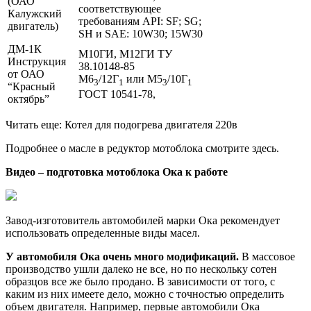
(ОАО
соответствующее
Калужский
требованиям API: SF; SG;
двигатель)
SH и SAE: 10W30; 15W30
ДМ-1К
М10ГИ, М12ГИ ТУ
Инструкция
38.10148-85
от ОАО
М6
/12Г
или М5
/10Г
3
1
3
1
“Красный
ГОСТ 10541-78,
октябрь”
Читать еще: Котел для подогрева двигателя 220в
Подробнее о масле в редуктор мотоблока смотрите здесь.
Видео – подготовка мотоблока Ока к работе
Завод-изготовитель автомобилей марки Ока рекомендует
использовать определенные виды масел.
У автомобиля Ока очень много модификаций.
В массовое
производство ушли далеко не все, но по нескольку сотен
образцов все же было продано. В зависимости от того, с
каким из них имеете дело, можно с точностью определить
объем двигателя. Например, первые автомобили Ока