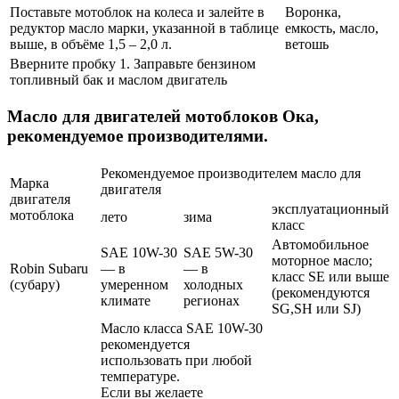
Поставьте мотоблок на колеса и залейте в
Воронка,
редуктор масло марки, указанной в таблице
емкость, масло,
выше, в объёме 1,5 – 2,0 л.
ветошь
Вверните пробку 1. Заправьте бензином
топливный бак и маслом двигатель
Масло для двигателей мотоблоков Ока,
рекомендуемое производителями.
Рекомендуемое производителем масло для
Марка
двигателя
двигателя
эксплуатационный
мотоблока
лето
зима
класс
Автомобильное
SAE 10W-30
SAE 5W-30
моторное масло;
Robin Subaru
— в
— в
класс SE или выше
(субару)
умеренном
холодных
(рекомендуются
климате
регионах
SG,SH или SJ)
Масло класса SAE 10W-30
рекомендуется
использовать при любой
температуре.
Если вы желаете