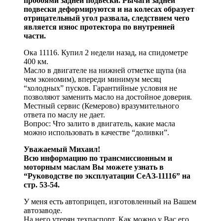
пробоями задней подвески. Рычаги задней
подвески деформируются и на колесах образует
отрицательный угол развала, следствием чего
является износ протектора по внутренней
части.
Ока 11116. Купил 2 недели назад, на спидометре
400 км.
Масло в двигателе на нижней отметке щупа (на
чем экономим), впереди минимум месяц
“холодных” пусков. Гарантийные условия не
позволяют заменить масло на достойное доверия.
Местный сервис (Кемерово) вразумительного
ответа по маслу не дает.
Вопрос: Что залито в двигатель, какие масла
можно использовать в качестве “доливки”.
Уважаемый Михаил!
Всю информацию по трансмиссионным и
моторным маслам Вы можете узнать в
“Руководстве по эксплуатации СеАЗ-11116” на
стр. 53-54.
У меня есть автоприцеп, изготовленный на Вашем
автозаводе.
На него утерян техпаспорт. Как можно у Вас его