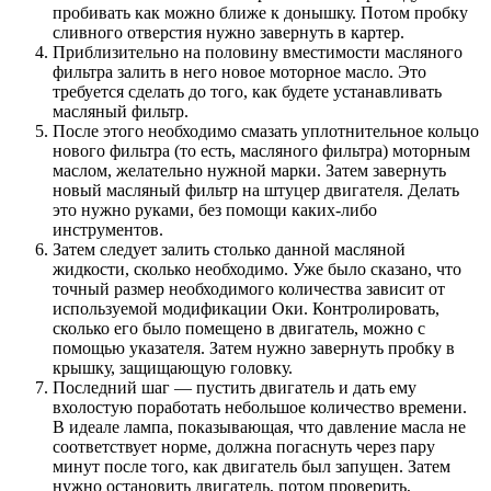
пробивать как можно ближе к донышку. Потом пробку
сливного отверстия нужно завернуть в картер.
Приблизительно на половину вместимости масляного
фильтра залить в него новое моторное масло. Это
требуется сделать до того, как будете устанавливать
масляный фильтр.
После этого необходимо смазать уплотнительное кольцо
нового фильтра (то есть, масляного фильтра) моторным
маслом, желательно нужной марки. Затем завернуть
новый масляный фильтр на штуцер двигателя. Делать
это нужно руками, без помощи каких-либо
инструментов.
Затем следует залить столько данной масляной
жидкости, сколько необходимо. Уже было сказано, что
точный размер необходимого количества зависит от
используемой модификации Оки. Контролировать,
сколько его было помещено в двигатель, можно с
помощью указателя. Затем нужно завернуть пробку в
крышку, защищающую головку.
Последний шаг — пустить двигатель и дать ему
вхолостую поработать небольшое количество времени.
В идеале лампа, показывающая, что давление масла не
соответствует норме, должна погаснуть через пару
минут после того, как двигатель был запущен. Затем
нужно остановить двигатель, потом проверить,