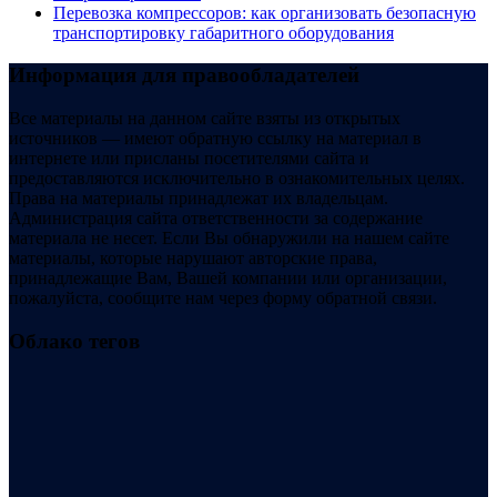
Перевозка компрессоров: как организовать безопасную
транспортировку габаритного оборудования
Информация для правообладателей
Все материалы на данном сайте взяты из открытых
источников — имеют обратную ссылку на материал в
интернете или присланы посетителями сайта и
предоставляются исключительно в ознакомительных целях.
Права на материалы принадлежат их владельцам.
Администрация сайта ответственности за содержание
материала не несет. Если Вы обнаружили на нашем сайте
материалы, которые нарушают авторские права,
принадлежащие Вам, Вашей компании или организации,
пожалуйста, сообщите нам через форму обратной связи.
Облако тегов