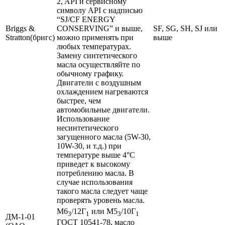
2, API и сервисному
символу API с надписью
“SJ/CF ENERGY
Briggs &
CONSERVING” и выше,
SF, SG, SH, SJ или
Stratton(бригс)
можно применять при
выше
любых температурах.
Замену синтетического
масла осуществляйте по
обычному графику.
Двигатели с воздушным
охлаждением нагреваются
быстрее, чем
автомобильные двигатели.
Использование
несинтетического
загущенного масла (5W-30,
10W-30, и т.д.) при
температуре выше 4°С
приведет к высокому
потреблению масла. В
случае использования
такого масла следует чаще
проверять уровень масла.
М6
/12Г
или М5
/10Г
3
1
3
1
ДМ-1-01
ГОСТ 10541-78, масло