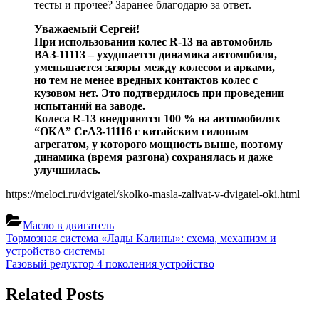
тесты и прочее? Заранее благодарю за ответ.
Уважаемый Сергей!
При использовании колес R-13 на автомобиль
ВАЗ-11113 – ухудшается динамика автомобиля,
уменьшается зазоры между колесом и арками,
но тем не менее вредных контактов колес с
кузовом нет. Это подтвердилось при проведении
испытаний на заводе.
Колеса R-13 внедряются 100 % на автомобилях
“ОКА” СеАЗ-11116 с китайским силовым
агрегатом, у которого мощность выше, поэтому
динамика (время разгона) сохранялась и даже
улучшилась.
https://meloci.ru/dvigatel/skolko-masla-zalivat-v-dvigatel-oki.html
Масло в двигатель
Навигация
Previous
Тормозная система «Лады Калины»: схема, механизм и
Post:
устройство системы
по
Next
Газовый редуктор 4 поколения устройство
записям
Post:
Related Posts