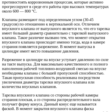
противостоять коррозионным процессам, которые активно
прогрессируют в среде его работы при высоких температурах
около 600 — 800 °C.
Клапаны размещают под определенным углом (30-45
градусов) по отношению к вертикальной оси. Отличием
впускного клапана от выпускного является то, что его тарелка
имеет больший диаметр сравнительно с тарелкой выпускного
клапана. Такое различие вызвано тем, что момент открытия
впускного клапана происходит именно тогда, кода в камере
сгорания появляется разрежение. В момент выпуска в
цилиндре имеет место повышение давления.
Разрежение в цилиндре на впуске уступает давлению по силе
на такте выпуска. Для максимально качественного и полного
наполнения рабочей топливно-воздушной смесью на впуске
необходимы клапана с большей пропускной способностью.
Такая пропускная способность реализована посредством
увеличения диаметра тарелки впускного клапана или
количества впускных клапанов.
Тарелка впускного клапана со стороны рабочей камеры
сгорания плоская, а со стороны распределительного вала
получает форму конуса. Данный конус еще называется
фаской. В момент закрытия впускного клапана фаска