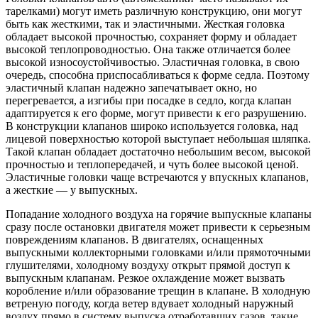
тарелками) могут иметь различную конструкцию, они могут
быть как жесткими, так и эластичными. Жесткая головка
обладает высокой прочностью, сохраняет форму и обладает
высокой теплопроводностью. Она также отличается более
высокой износоустойчивостью. Эластичная головка, в свою
очередь, способна приспосабливаться к форме седла. Поэтому
эластичный клапан надежно запечатывает окно, но
перегревается, а изгибы при посадке в седло, когда клапан
адаптируется к его форме, могут привести к его разрушению.
В конструкции клапанов широко используется головка, над
лицевой поверхностью которой выступает небольшая шляпка.
Такой клапан обладает достаточно небольшим весом, высокой
прочностью и теплопередачей, и чуть более высокой ценой.
Эластичные головки чаще встречаются у впускных клапанов,
а жесткие — у выпускных.
Попадание холодного воздуха на горячие выпускные клапаны
сразу после остановки двигателя может привести к серьезным
повреждениям клапанов. В двигателях, оснащенных
выпускными коллекторными головками и/или прямоточными
глушителями, холодному воздуху открыт прямой доступ к
выпускным клапанам. Резкое охлаждение может вызвать
коробление и/или образование трещин в клапане. В холодную
ветреную погоду, когда ветер вдувает холодный наружный
воздух прямо в систему выпуска отработавших газов, такие