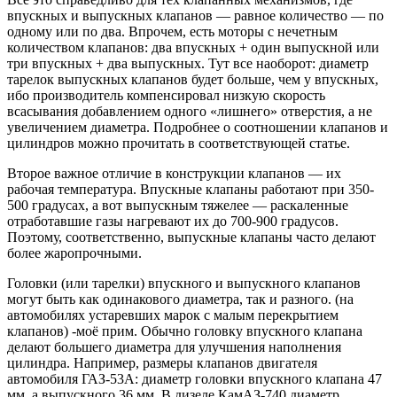
впускных и выпускных клапанов — равное количество — по
одному или по два. Впрочем, есть моторы с нечетным
количеством клапанов: два впускных + один выпускной или
три впускных + два выпускных. Тут все наоборот: диаметр
тарелок выпускных клапанов будет больше, чем у впускных,
ибо производитель компенсировал низкую скорость
всасывания добавлением одного «лишнего» отверстия, а не
увеличением диаметра. Подробнее о соотношении клапанов и
цилиндров можно прочитать в соответствующей статье.
Второе важное отличие в конструкции клапанов — их
рабочая температура. Впускные клапаны работают при 350-
500 градусах, а вот выпускным тяжелее — раскаленные
отработавшие газы нагревают их до 700-900 градусов.
Поэтому, соответственно, выпускные клапаны часто делают
более жаропрочными.
Головки (или тарелки) впускного и выпускного клапанов
могут быть как одинакового диаметра, так и разного. (на
автомобилях устаревших марок с малым перекрытием
клапанов) -моё прим. Обычно головку впускного клапана
делают большего диаметра для улучшения наполнения
цилиндра. Например, размеры клапанов двигателя
автомобиля ГАЗ-53А: диаметр головки впускного клапана 47
мм, а выпускного 36 мм. В дизеле КамАЗ-740 диаметр