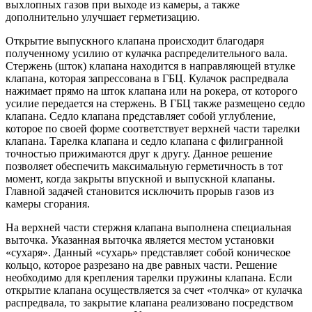
выхлопных газов при выходе из камеры, а также
дополнительно улучшает герметизацию.
Открытие выпускного клапана происходит благодаря
полученному усилию от кулачка распределительного вала.
Стержень (шток) клапана находится в направляющей втулке
клапана, которая запрессована в ГБЦ. Кулачок распредвала
нажимает прямо на шток клапана или на рокера, от которого
усилие передается на стержень. В ГБЦ также размещено седло
клапана. Седло клапана представляет собой углубление,
которое по своей форме соответствует верхней части тарелки
клапана. Тарелка клапана и седло клапана с филигранной
точностью прижимаются друг к другу. Данное решение
позволяет обеспечить максимальную герметичность в тот
момент, когда закрыты впускной и выпускной клапаны.
Главной задачей становится исключить прорыв газов из
камеры сгорания.
На верхней части стержня клапана выполнена специальная
выточка. Указанная выточка является местом установки
«сухаря». Данный «сухарь» представляет собой коническое
кольцо, которое разрезано на две равных части. Решение
необходимо для крепления тарелки пружины клапана. Если
открытие клапана осуществляется за счет «толчка» от кулачка
распредвала, то закрытие клапана реализовано посредством