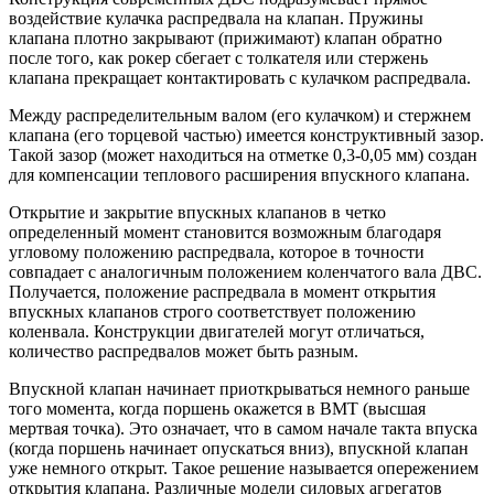
воздействие кулачка распредвала на клапан. Пружины
клапана плотно закрывают (прижимают) клапан обратно
после того, как рокер сбегает с толкателя или стержень
клапана прекращает контактировать с кулачком распредвала.
Между распределительным валом (его кулачком) и стержнем
клапана (его торцевой частью) имеется конструктивный зазор.
Такой зазор (может находиться на отметке 0,3-0,05 мм) создан
для компенсации теплового расширения впускного клапана.
Открытие и закрытие впускных клапанов в четко
определенный момент становится возможным благодаря
угловому положению распредвала, которое в точности
совпадает с аналогичным положением коленчатого вала ДВС.
Получается, положение распредвала в момент открытия
впускных клапанов строго соответствует положению
коленвала. Конструкции двигателей могут отличаться,
количество распредвалов может быть разным.
Впускной клапан начинает приоткрываться немного раньше
того момента, когда поршень окажется в ВМТ (высшая
мертвая точка). Это означает, что в самом начале такта впуска
(когда поршень начинает опускаться вниз), впускной клапан
уже немного открыт. Такое решение называется опережением
открытия клапана. Различные модели силовых агрегатов