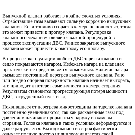
Выпускной клапан работает в крайне сложных условиях.
Отработавшие газы вызывают сильную коррозию выпускных
клапанов. Если топливо сгорает в камере не полностью, тогда
это может привести к прогару клапана. Регулировка
клапанного механизма является важной процедурой в
процессе эксплуатации ДВС. Раннее закрытие выпускного
клапана может привести к быстрому его прогару.
В процессе эксплуатации любого ДВС тарелка клапана и
седло покрываются нагаром. Избежать нагара на клапанах
практически не представляется возможным. Наличие нагара
вызывает постоянный перегрев выпускного клапана. Рано
или поздно опорная поверхность клапана начинает выгорать,
что приводит к потере герметичности в камере сгорания.
Результатом становится прогрессирующая потеря мощности
ДВС, затрудненный пуск и т.д.
Появившиеся от перегрева микротрещины на тарелке клапана
постепенно увеличиваются, так как раскаленные газы под
давлением начинают прорываться наружу из камеры
сгорания. Головка клапана в таких условиях деформируется и
далее разрушается. Выход клапана из строя фактически
означает полную потерю цилиндром двигателя своей