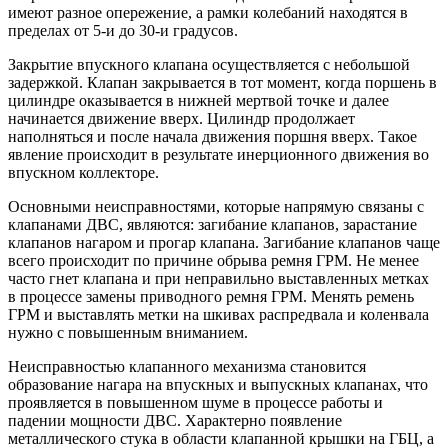
имеют разное опережение, а рамки колебаний находятся в
пределах от 5-и до 30-и градусов.
Закрытие впускного клапана осуществляется с небольшой
задержкой. Клапан закрывается в тот момент, когда поршень в
цилиндре оказывается в нижней мертвой точке и далее
начинается движение вверх. Цилиндр продолжает
наполняться и после начала движения поршня вверх. Такое
явление происходит в результате инерционного движения во
впускном коллекторе.
Основными неисправностями, которые напрямую связаны с
клапанами ДВС, являются: загибание клапанов, зарастание
клапанов нагаром и прогар клапана. Загибание клапанов чаще
всего происходит по причине обрыва ремня ГРМ. Не менее
часто гнет клапана и при неправильно выставленных метках
в процессе замены приводного ремня ГРМ. Менять ремень
ГРМ и выставлять метки на шкивах распредвала и коленвала
нужно с повышенным вниманием.
Неисправностью клапанного механизма становится
образование нагара на впускных и выпускных клапанах, что
проявляется в повышенном шуме в процессе работы и
падении мощности ДВС. Характерно появление
металлического стука в области клапанной крышки на ГБЦ, а