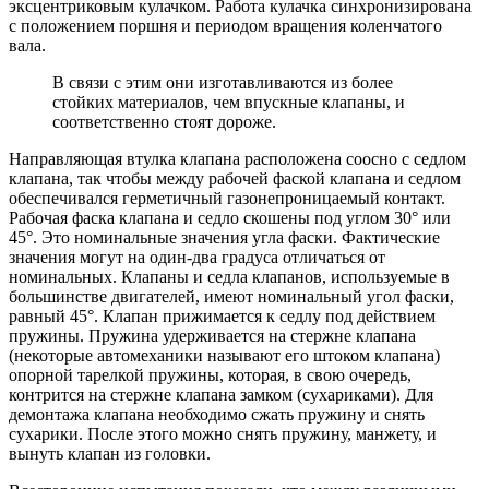
эксцентриковым кулачком. Работа кулачка синхронизирована
с положением поршня и периодом вращения коленчатого
вала.
В связи с этим они изготавливаются из более
стойких материалов, чем впускные клапаны, и
соответственно стоят дороже.
Направляющая втулка клапана расположена соосно с седлом
клапана, так чтобы между рабочей фаской клапана и седлом
обеспечивался герметичный газонепроницаемый контакт.
Рабочая фаска клапана и седло скошены под углом 30° или
45°. Это номинальные значения угла фаски. Фактические
значения могут на один-два градуса отличаться от
номинальных. Клапаны и седла клапанов, используемые в
большинстве двигателей, имеют номинальный угол фаски,
равный 45°. Клапан прижимается к седлу под действием
пружины. Пружина удерживается на стержне клапана
(некоторые автомеханики называют его штоком клапана)
опорной тарелкой пружины, которая, в свою очередь,
контрится на стержне клапана замком (сухариками). Для
демонтажа клапана необходимо сжать пружину и снять
сухарики. После этого можно снять пружину, манжету, и
вынуть клапан из головки.