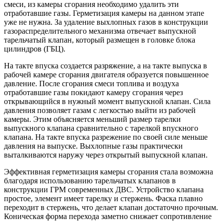
смеси, из камеры сгорания необходимо удалить эти
отработавшие газы. Герметизация камеры на данном этапе
уже не нужна. За удаление выхлопных газов в конструкции
газораспределительного механизма отвечает выпускной
тарельчатый клапан, который размещен в головке блока
цилиндров (ГБЦ).
На такте впуска создается разряжение, а на такте выпуска в
рабочей камере сгорания двигателя образуется повышенное
давление. После сгорания смеси топлива и воздуха
отработавшие газы покидают камеру сгорания через
открывающийся в нужный момент выпускной клапан. Сила
давления позволяет газам с легкостью выйти из рабочей
камеры. Этим объясняется меньший размер тарелки
выпускного клапана сравнительно с тарелкой впускного
клапана. На такте впуска разрежение по своей силе меньше
давления на выпуске. Выхлопные газы практически
выталкиваются наружу через открытый выпускной клапан.
Эффективная герметизация камеры сгорания стала возможна
благодаря использованию тарельчатых клапанов в
конструкции ГРМ современных ДВС. Устройство клапана
простое, элемент имеет тарелку и стержень. Фаска плавно
переходит в стержень, что делает клапан достаточно прочным.
Коническая форма перехода заметно снижает сопротивление