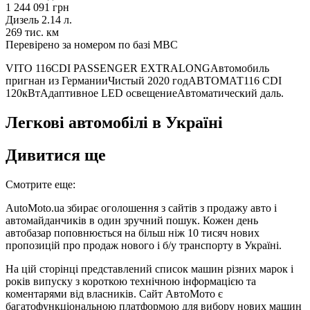
1 244 091 грн
Дизель 2.14 л.
269 тис. км
Перевірено за номером по базі МВС
VITO 116CDI PASSENGER EXTRALONGАвтомобиль
пригнан из ГерманииЧистый 2020 годАВТОМАТ116 CDI
120кВтАдаптивное LED освещениеАвтоматический даль.
Легкові автомобілі в Україні
Дивитися ще
Смотрите еще:
AutoMoto.ua збирає оголошення з сайтів з продажу авто і
автомайданчиків в один зручний пошук. Кожен день
автобазар поповнюється на більш ніж 10 тисяч нових
пропозицій про продаж нового і б/у транспорту в Україні.
На цій сторінці представлений список машин різних марок і
років випуску з короткою технічною інформацією та
коментарями від власників. Сайт АвтоМото є
багатофункціональною платформою для вибору нових машин