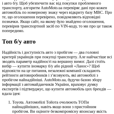
і авто б/у. Щоб убезпечити вас від покупки проблемного
транспорту, алгоритм AutoMoto.ua перевіряє дані про кожен
автомобіль по номерному знаку через відкриту базу МВС. Про
те, що оголошення перевірено, повідомляють відповідні
позначки. Якщо сайт, на якому було знайдено оголошення,
перевірив транспортний засіб по VIN-коду, то ми про це також
попередимо.
Топ б/у авто
Надійність і доступність авто з пробігом — два головні
критерії українців при покупці транспорту. Але найчастіше всі
зводять параметр надійності на вершину вимог. Далі стоїть
вибір — купити іномарку б/у або рідний «Ланос»? Щоб
відповісти на це питання, незалежні компанії складають
рейтинги автовиробників і з’ясовують, які автомобілі з
пробігом найнадійніші. AutoMoto.ua, будучи базою збору
інформації з автомайданчиків України, враховує думку
експертів і підтверджує, що купити автомобіль цих брендів —
вдала ідея:
Toyota. Автомобілі Тойота очолюють ТОПи
найнадійніших, навіть якщо вони з пристойним
пробігом. Ви оціните безкомпромісну японську якість