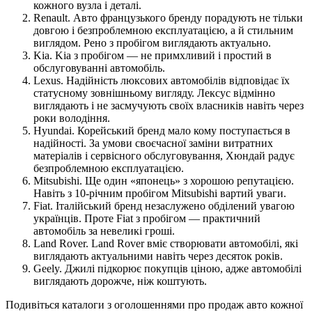
кожного вузла і деталі.
Renault. Авто французького бренду порадують не тільки
довгою і безпроблемною експлуатацією, а й стильним
виглядом. Рено з пробігом виглядають актуально.
Kia. Kia з пробігом — не примхливий і простий в
обслуговуванні автомобіль.
Lexus. Надійність люксових автомобілів відповідає їх
статусному зовнішньому вигляду. Лексус відмінно
виглядають і не засмучують своїх власників навіть через
роки володіння.
Hyundai. Корейський бренд мало кому поступається в
надійності. За умови своєчасної заміни витратних
матеріалів і сервісного обслуговування, Хюндай радує
безпроблемною експлуатацією.
Mitsubishi. Ще один «японець» з хорошою репутацією.
Навіть з 10-річним пробігом Mitsubishi вартий уваги.
Fiat. Італійський бренд незаслужено обділений увагою
українців. Проте Fiat з пробігом — практичний
автомобіль за невеликі гроші.
Land Rover. Land Rover вміє створювати автомобілі, які
виглядають актуальними навіть через десяток років.
Geely. Джилі підкорює покупців ціною, адже автомобілі
виглядають дорожче, ніж коштують.
Подивіться каталоги з оголошеннями про продаж авто кожної