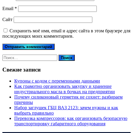
Email
*
Сайт
Сохранить моё имя, email и адрес сайта в этом браузере для
последующих моих комментариев.
Найти:
Свежие записи
Купоны c кодом с переменными данными
Как грамотно организовать закупку и хранение
индустриального масла в бочках на предприятии
Почему силиконовый герметик не сохнет: разбираем
причины
Набор заглушек ГБЦ ВАЗ 2123: зачем нужны и как
выбрать правильно
Перевозка компрессоров: как организовать безопасную
транспортировку габаритного оборудования