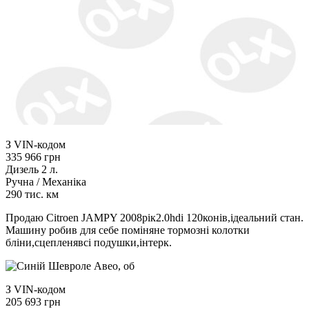
З VIN-кодом
335 966 грн
Дизель 2 л.
Ручна / Механіка
290 тис. км
Продаю Citroen JAMPY 2008рік2.0hdi 120конів,ідеальний стан.
Машину робив для себе поміняне тормозні колотки
бліни,сцепленявсі подушки,інтерк.
З VIN-кодом
205 693 грн