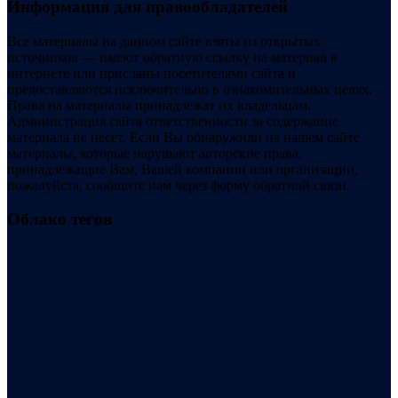
Информация для правообладателей
Все материалы на данном сайте взяты из открытых
источников — имеют обратную ссылку на материал в
интернете или присланы посетителями сайта и
предоставляются исключительно в ознакомительных целях.
Права на материалы принадлежат их владельцам.
Администрация сайта ответственности за содержание
материала не несет. Если Вы обнаружили на нашем сайте
материалы, которые нарушают авторские права,
принадлежащие Вам, Вашей компании или организации,
пожалуйста, сообщите нам через форму обратной связи.
Облако тегов