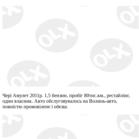
в
Україні
Чері Амулет 2011р. 1,5 бензин, пробіг 80тис.км., рестайлінг,
один власник. Авто обслуговувалось на Волинь-авто,
повністю промовілене і обезш.