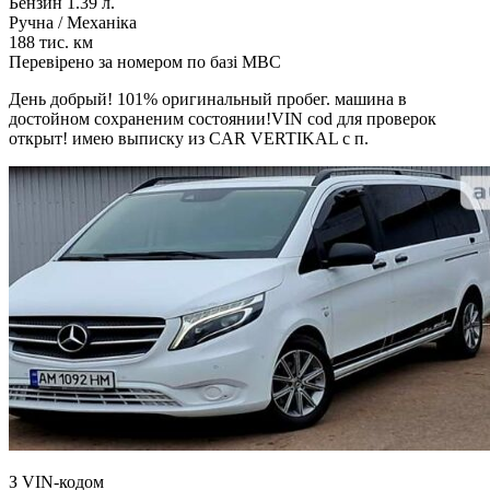
Бензин 1.39 л.
Ручна / Механіка
188 тис. км
Перевірено за номером по базі МВС
День добрый! 101% оригинальный пробег. машина в
достойном сохраненим состоянии!VIN cod для проверок
открыт! имею выписку из CAR VERTIKAL с п.
З VIN-кодом