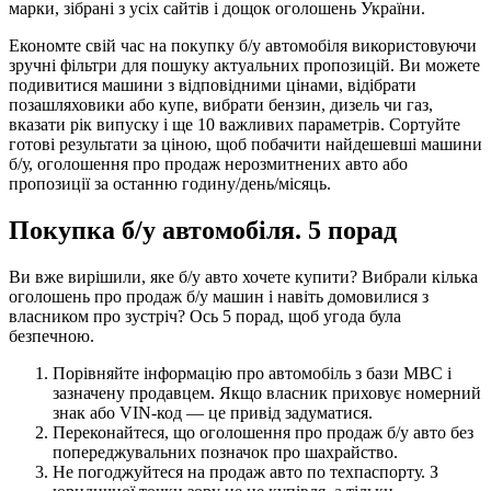
марки, зібрані з усіх сайтів і дощок оголошень України.
Економте свій час на покупку б/у автомобіля використовуючи
зручні фільтри для пошуку актуальних пропозицій. Ви можете
подивитися машини з відповідними цінами, відібрати
позашляховики або купе, вибрати бензин, дизель чи газ,
вказати рік випуску і ще 10 важливих параметрів. Сортуйте
готові результати за ціною, щоб побачити найдешевші машини
б/у, оголошення про продаж нерозмитнених авто або
пропозиції за останню годину/день/місяць.
Покупка б/у автомобіля. 5 порад
Ви вже вирішили, яке б/у авто хочете купити? Вибрали кілька
оголошень про продаж б/у машин і навіть домовилися з
власником про зустріч? Ось 5 порад, щоб угода була
безпечною.
Порівняйте інформацію про автомобіль з бази МВС і
зазначену продавцем. Якщо власник приховує номерний
знак або VIN-код — це привід задуматися.
Переконайтеся, що оголошення про продаж б/у авто без
попереджувальних позначок про шахрайство.
Не погоджуйтеся на продаж авто по техпаспорту. З