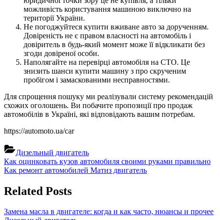
юридичної точки зору це не купівля, а тільки
можливість користування машиною виключно на
території України.
Не погоджуйтеся купити вживане авто за дорученням.
Довіреність не є правом власності на автомобіль і
довіритель в будь-який момент може її відкликати без
згоди довіреної особи.
Наполягайте на перевірці автомобіля на СТО. Це
знизить шанси купити машину з про скрученим
пробігом і замаскованими несправностями.
Для спрощення пошуку ми реалізували систему рекомендацій
схожих оголошень. Ви побачите пропозиції про продаж
автомобілів в Україні, які відповідають вашим потребам.
https://automoto.ua/car
Дизельный двигатель
Навигация
Previous
Как оцинковать кузов автомобиля своими руками правильно
Post:
Next
Как ремонт автомобилей Матиз двигатель
по
Post:
записям
Related Posts
Замена масла в двигателе: когда и как часто, нюансы и прочее