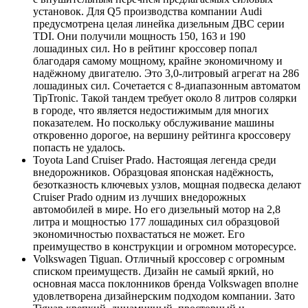
установок. Для Q5 производства компании Audi
предусмотрена целая линейка дизельным ДВС серии
TDI. Они получили мощность 150, 163 и 190
лошадиных сил. Но в рейтинг кроссовер попал
благодаря самому мощному, крайне экономичному и
надёжному двигателю. Это 3,0-литровый агрегат на 286
лошадиных сил. Сочетается с 8-диапазонным автоматом
TipTronic. Такой тандем требует около 8 литров солярки
в городе, что является недостижимым для многих
показателем. Но поскольку обслуживание машины
откровенно дорогое, на вершину рейтинга кроссоверу
попасть не удалось.
Toyota Land Cruiser Prado. Настоящая легенда среди
внедорожников. Образцовая японская надёжность,
безотказность ключевых узлов, мощная подвеска делают
Cruiser Prado одним из лучших внедорожных
автомобилей в мире. Но его дизельный мотор на 2,8
литра и мощностью 177 лошадиных сил образцовой
экономичностью похвастаться не может. Его
преимущество в конструкции и огромном моторесурсе.
Volkswagen Tiguan. Отличный кроссовер с огромным
списком преимуществ. Дизайн не самый яркий, но
основная масса поклонников бренда Volkswagen вполне
удовлетворена дизайнерским подходом компании. Зато