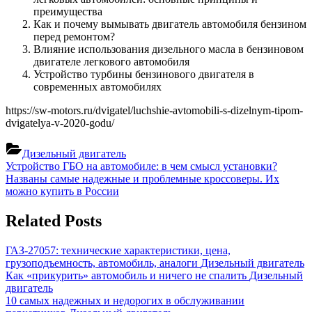
преимущества
Как и почему вымывать двигатель автомобиля бензином
перед ремонтом?
Влияние использования дизельного масла в бензиновом
двигателе легкового автомобиля
Устройство турбины бензинового двигателя в
современных автомобилях
https://sw-motors.ru/dvigatel/luchshie-avtomobili-s-dizelnym-tipom-
dvigatelya-v-2020-godu/
Дизельный двигатель
Навигация
Previous
Устройство ГБО на автомобиле: в чем смысл установки?
Post:
Next
Названы самые надежные и проблемные кроссоверы. Их
по
Post:
можно купить в России
записям
Related Posts
ГАЗ-27057: технические характеристики, цена,
грузоподъемность, автомобиль, аналоги
Дизельный двигатель
Как «прикурить» автомобиль и ничего не спалить
Дизельный
двигатель
10 самых надежных и недорогих в обслуживании