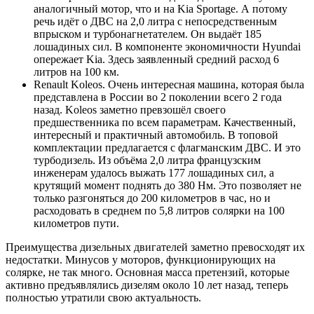
аналогичный мотор, что и на Kia Sportage. А потому
речь идёт о ДВС на 2,0 литра с непосредственным
впрыском и турбонагнетателем. Он выдаёт 185
лошадиных сил. В компоненте экономичности Hyundai
опережает Kia. Здесь заявленный средний расход 6
литров на 100 км.
Renault Koleos. Очень интересная машина, которая была
представлена в России во 2 поколении всего 2 года
назад. Koleos заметно превзошёл своего
предшественника по всем параметрам. Качественный,
интересный и практичный автомобиль. В топовой
комплектации предлагается с флагманским ДВС. И это
турбодизель. Из объёма 2,0 литра французским
инженерам удалось выжать 177 лошадиных сил, а
крутящий момент поднять до 380 Нм. Это позволяет не
только разгоняться до 200 километров в час, но и
расходовать в среднем по 5,8 литров солярки на 100
километров пути.
Преимущества дизельных двигателей заметно превосходят их
недостатки. Минусов у моторов, функционирующих на
солярке, не так много. Основная масса претензий, которые
активно предъявлялись дизелям около 10 лет назад, теперь
полностью утратили свою актуальность.