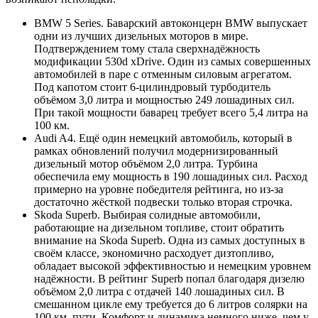
BMW 5 Series. Баварский автоконцерн BMW выпускает
одни из лучших дизельных моторов в мире.
Подтверждением тому стала сверхнадёжность
модификации 530d xDrive. Один из самых совершенных
автомобилей в паре с отменным силовым агрегатом.
Под капотом стоит 6-цилиндровый турбодитель
объёмом 3,0 литра и мощностью 249 лошадиных сил.
При такой мощности баварец требует всего 5,4 литра на
100 км.
Audi A4. Ещё один немецкий автомобиль, который в
рамках обновлений получил модернизированный
дизельный мотор объёмом 2,0 литра. Турбина
обеспечила ему мощность в 190 лошадиных сил. Расход
примерно на уровне победителя рейтинга, но из-за
достаточно жёсткой подвески только вторая строчка.
Skoda Superb. Выбирая солидные автомобили,
работающие на дизельном топливе, стоит обратить
внимание на Skoda Superb. Одна из самых доступных в
своём классе, экономично расходует дизтопливо,
обладает высокой эффективностью и немецким уровнем
надёжности. В рейтинг Superb попал благодаря дизелю
объёмом 2,0 литра с отдачей 140 лошадиных сил. В
смешанном цикле ему требуется до 6 литров солярки на
100 км. пути. Комфорт и динамика немного ниже, чем у