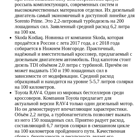
россыпь комплектующих, современных систем и
высококачественных материалов отделки. Их дизельный
двигатель самый экономичный в доступной линейке для
Sorento Prime. Это 2,2-литровый турбодизель на 200
лошадиных сил. Заявленный средний расход 6,2 литра
на 100 км.
Skoda Kodiaq. Новинка от компании Skoda, которая
продаётся в России с лета 2017 года, а с 2018 года
собирается в Нижнем Новгороде. Практичный,
надёжный и вместительный кроссовер, предлагаемый с
дизельным двигателем автомобиль. Под капотом стоит
дизель TDI объёмом 2,0 литра с турбиной. Причём он
может выдавать 150 и 190 лошадиных сил в
зависимости от модификации. Средний расход
образцовый и находится на уровне 5-5,7 литров солярки
на 100 километров.
Toyota RAV4. Один из мировых бестселлеров среди
кроссоверов. Компания Toyota предлагает для
актуальной версии RAV4 только один дизельный мотор.
Но он демонстрирует впечатляющие характеристики.
Объём 2,2 литра, а турбонагнетатель позволяет выжать
из него 150 лошадиных сил. Приятно радует расход,
составляющий 6,7 литров солярки в смешанном цикле
на 100 километров пройденного пути. Качественная
сборка, безотказность и ресурсность делает его