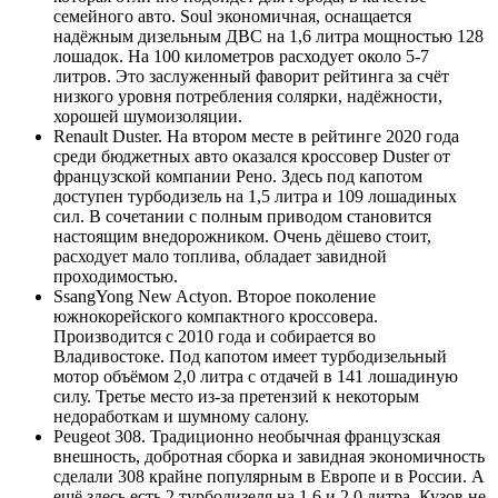
семейного авто. Soul экономичная, оснащается
надёжным дизельным ДВС на 1,6 литра мощностью 128
лошадок. На 100 километров расходует около 5-7
литров. Это заслуженный фаворит рейтинга за счёт
низкого уровня потребления солярки, надёжности,
хорошей шумоизоляции.
Renault Duster. На втором месте в рейтинге 2020 года
среди бюджетных авто оказался кроссовер Duster от
французской компании Рено. Здесь под капотом
доступен турбодизель на 1,5 литра и 109 лошадиных
сил. В сочетании с полным приводом становится
настоящим внедорожником. Очень дёшево стоит,
расходует мало топлива, обладает завидной
проходимостью.
SsangYong New Actyon. Второе поколение
южнокорейского компактного кроссовера.
Производится с 2010 года и собирается во
Владивостоке. Под капотом имеет турбодизельный
мотор объёмом 2,0 литра с отдачей в 141 лошадиную
силу. Третье место из-за претензий к некоторым
недоработкам и шумному салону.
Peugeot 308. Традиционно необычная французская
внешность, добротная сборка и завидная экономичность
сделали 308 крайне популярным в Европе и в России. А
ещё здесь есть 2 турбодизеля на 1,6 и 2,0 литра. Кузов не