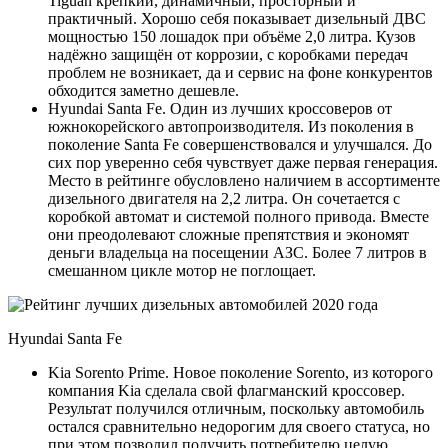
Tiguan крепкий, динамичный, просторный и
практичный. Хорошо себя показывает дизельный ДВС
мощностью 150 лошадок при объёме 2,0 литра. Кузов
надёжно защищён от коррозии, с коробками передач
проблем не возникает, да и сервис на фоне конкурентов
обходится заметно дешевле.
Hyundai Santa Fe. Один из лучших кроссоверов от
южнокорейского автопроизводителя. Из поколения в
поколение Santa Fe совершенствовался и улучшался. До
сих пор уверенно себя чувствует даже первая генерация.
Место в рейтинге обусловлено наличием в ассортименте
дизельного двигателя на 2,2 литра. Он сочетается с
коробкой автомат и системой полного привода. Вместе
они преодолевают сложные препятствия и экономят
деньги владельца на посещении АЗС. Более 7 литров в
смешанном цикле мотор не поглощает.
Hyundai Santa Fe
Kia Sorento Prime. Новое поколение Sorento, из которого
компания Kia сделала свой флагманский кроссовер.
Результат получился отличным, поскольку автомобиль
остался сравнительно недорогим для своего статуса, но
при этом позволил получить потребителю целую