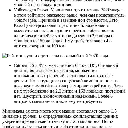
моделей на первых позициях.
Volkswagen Passat. Удивительно, что детище Volkswagen
в этом рейтинге оказалось выше, чем сам представитель
Volkswagen. Причина в завышенной стоимости. Зато
Passat универсальный, практичный, надёжный и
вместительный. Попадание в рейтинг обусловлено
наличием в линейке моторов дизеля на 2,0 литра с
мощностью 150 лошадок. Ему требуется около 4,8
литров солярки на 100 км.
Citroen DS5. Флагман линейки Citroen DS. Стильный
дизайн, богатая комплектация, множество
инновационных решений за довольно адекватные
деньги. Но репутация французской компании пока не
позволяет им выйти в лидеры мирового рейтинга. Зато
к их турбодизелю на 2,0 литра и 163 лошадки претензий
нет. Шустрый, экономичный и надёжный. Более 6
литров в смешанном цикле ему не требуется.
Минимальная стоимость этих машин составляет около 1,5
миллиона рублей. В определённых комплектациях ценник
уверенно преодолевает отметку в 2-2,5 миллиона. Но их
надёжность, безотказность и эффективность полностью