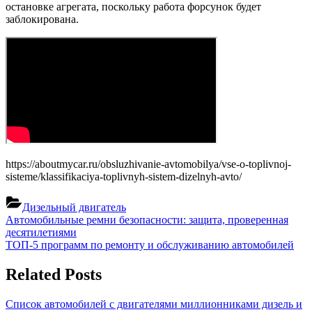
остановке агрегата, поскольку работа форсунок будет
заблокирована.
https://aboutmycar.ru/obsluzhivanie-avtomobilya/vse-o-toplivnoj-
sisteme/klassifikaciya-toplivnyh-sistem-dizelnyh-avto/
Дизельный двигатель
Навигация
Previous
Автомобильные ремни безопасности: защита, проверенная
Post:
десятилетиями
по
Next
ТОП-5 программ по ремонту и обслуживанию автомобилей
записям
Post:
Related Posts
Список автомобилей с двигателями миллионниками дизель и