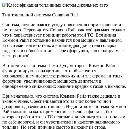
Тип топливной системы Common Rail
Система, появившаяся в угоду повышения норм экологии и
не только. Переводится Common Rail, как «общая магистраль»,
что и характеризует принцип работы этой ТС. Вся линия
Коммон Райл постоянно находится под мощным давлением.
Его создаёт нагнетатель, а в цилиндры двигателя солярка
подаётся из общей линии – через форсунки, контролируемые
электроникой.
В отличие от системы Памп-Дус, моторы с Коммон Райл
функционируют гораздо тише, что объясняется
использованием пьезоэлектрических или электромагнитных
форсунок, увеличивающих мощность двигателя и
одновременно снижающих наличие вредных газов в выхлопе.
Примечательно, что система Коммон Райл также дешевле и
экономичнее. Обеспечивается это за счёт более точной
дозировки дизельного топлива. Недостатком системы Коммон
Райл можно назвать применение сажевого фильтра, без
которого работа этого ТС невозможна. Фильтр этого типа сам
по себе дорогой, и он чувствителен к качеству заливаемого
топлива. По этой причине быстро выходит из строя.