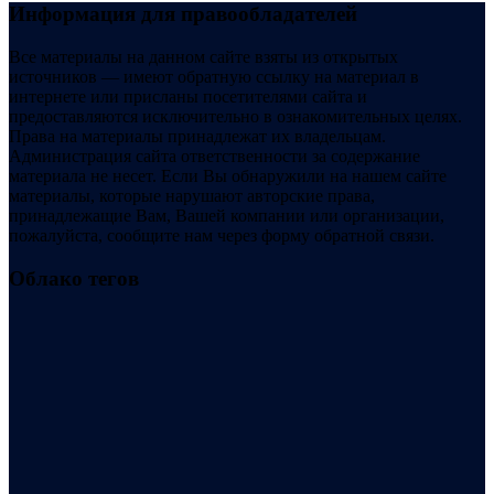
Информация для правообладателей
Все материалы на данном сайте взяты из открытых
источников — имеют обратную ссылку на материал в
интернете или присланы посетителями сайта и
предоставляются исключительно в ознакомительных целях.
Права на материалы принадлежат их владельцам.
Администрация сайта ответственности за содержание
материала не несет. Если Вы обнаружили на нашем сайте
материалы, которые нарушают авторские права,
принадлежащие Вам, Вашей компании или организации,
пожалуйста, сообщите нам через форму обратной связи.
Облако тегов