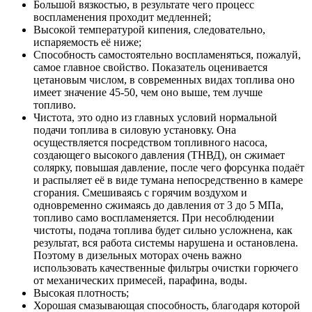
Большой вязкостью, в результате чего процесс
воспламенения проходит медленней;
Высокой температурой кипения, следовательно,
испаряемость её ниже;
Способность самостоятельно воспламеняться, пожалуй,
самое главное свойство. Показатель оценивается
цетановым числом, в современных видах топлива оно
имеет значение 45-50, чем оно выше, тем лучше
топливо.
Чистота, это одно из главных условий нормальной
подачи топлива в силовую установку. Она
осуществляется посредством топливного насоса,
создающего высокого давления (ТНВД), он сжимает
солярку, повышая давление, после чего форсунка подаёт
и распыляет её в виде тумана непосредственно в камере
сгорания. Смешиваясь с горячим воздухом и
одновременно сжимаясь до давления от 3 до 5 МПа,
топливо само воспламеняется. При несоблюдении
чистоты, подача топлива будет сильно усложнена, как
результат, вся работа системы нарушена и остановлена.
Поэтому в дизельных моторах очень важно
использовать качественные фильтры очистки горючего
от механических примесей, парафина, воды.
Высокая плотность;
Хорошая смазывающая способность, благодаря которой