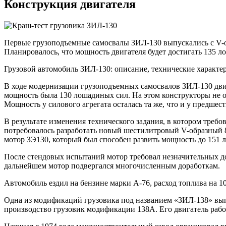
Конструкция двигателя
Первые грузоподъемные самосвалы ЗИЛ-130 выпускались с V-о
Планировалось, что мощность двигателя будет достигать 135 л
Грузовой автомобиль ЗИЛ-130: описание, технические характе
В ходе модернизации грузоподъемных самосвалов ЗИЛ-130 двиг
мощность была 130 лошадиных сил. На этом конструкторы не о
Мощность у силового агрегата осталась та же, что и у предшес
В результате изменения технического задания, в котором треб
потребовалось разработать новый шестилитровый V-образный 
мотор ЗЭ130, который был способен развить мощность до 151 
После стендовых испытаний мотор требовал незначительных дор
дальнейшем мотор подвергался многочисленным доработкам.
Автомобиль ездил на бензине марки А-76, расход топлива на 10
Одна из модификаций грузовика под названием «ЗИЛ-138» вып
производство грузовик модификации 138А. Его двигатель рабо