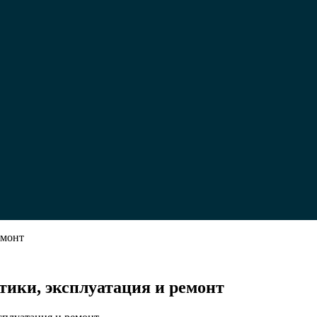
емонт
дъемность
тики, эксплуатация и ремонт
:
истики,
ация