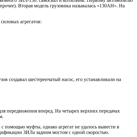
дъемного ЗИЛ-130: самосвал и колхозник. Первому автомобилю
прочее). Вторая модель грузовика называлась «130АН». На
 силовых агрегатов:
зов создавал шестеренчатый насос, его устанавливали на
 для передвижения вперед. На четырех верхних передачах
м.
 с помощью муфты, однако агрегат не удалось вывести в
одификации ЗИЛа задним мостом с одной скоростью.