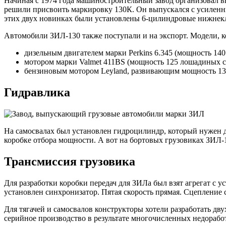
Начиная с 1974 года машиностроительный завод организовал в
решили присвоить маркировку 130К. Он выпускался с усиленным
этих двух новинках были установлены 6-цилиндровые нижне
Автомобили ЗИЛ-130 также поступали и на экспорт. Модели, к
дизельным двигателем марки Perkins 6.345 (мощность 14
мотором марки Valmet 411BS (мощность 125 лошадиных с
бензиновым мотором Leyland, развивающим мощность 13
Гидравлика
На самосвалах был установлен гидроцилиндр, который нужен дл
коробке отбора мощности. А вот на бортовых грузовиках ЗИЛ-
Трансмиссия грузовика
Для разработки коробки передач для ЗИЛа был взят агрегат с 
установлен синхронизатор. Пятая скорость прямая. Сцепление
Для тягачей и самосвалов конструкторы хотели разработать дв
серийное производство в результате многочисленных недораб