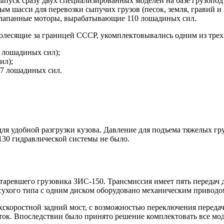
ыпуск сразу двух специализированных моделей на базе грузопо
 шасси для перевозки сыпучих грузов (песок, земля, гравий и 
клапанные моторы, вырабатывающие 110 лошадиных сил.
олесящие за границей СССР, укомплектовывались одним из трех
0 лошадиных сил);
ил);
7 лошадиных сил.
я удобной разгрузки кузова. Давление для подъема тяжелых гру
130 гидравлической системы не было.
устаревшего грузовика ЗИС-150. Трансмиссия имеет пять передач
 сухого типа с одним диском оборудовано механическим приводо
ухскоростной задний мост, с возможностью переключения передач
оток. Впоследствии было принято решение комплектовать все м