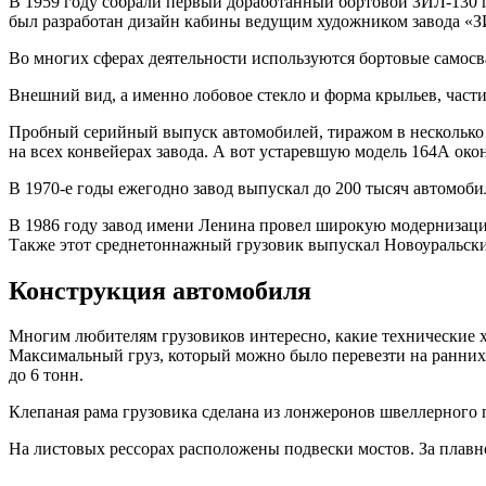
В 1959 году собрали первый доработанный бортовой ЗИЛ-130 
был разработан дизайн кабины ведущим художником завода «З
Во многих сферах деятельности используются бортовые самосв
Внешний вид, а именно лобовое стекло и форма крыльев, част
Пробный серийный выпуск автомобилей, тиражом в несколько де
на всех конвейерах завода. А вот устаревшую модель 164А окон
В 1970-е годы ежегодно завод выпускал до 200 тысяч автомоб
В 1986 году завод имени Ленина провел широкую модернизацию
Также этот среднетоннажный грузовик выпускал Новоуральски
Конструкция автомобиля
Многим любителям грузовиков интересно, какие технические х
Максимальный груз, который можно было перевезти на ранних 
до 6 тонн.
Клепаная рама грузовика сделана из лонжеронов швеллерного
На листовых рессорах расположены подвески мостов. За плавно