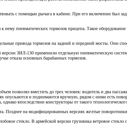
твовать с помощью рычага в кабине. При его включении был за
к нему пневматических тормозов прицепа. Такое оборудование 
дельные привода тормозов на задний и передний мосты. Они спо
 версии ЗИЛ-130 применили отдельную пневматическую систему,
лучае отказа основных барабанных тормозов.
объем позволял вместить до трех человек: водитель и два пасса
рях опускаются и поднимаются вручную, рядом с ними есть пов
 однако впоследствии конструкторы от такого технологического
ота. Позднее на модифицированных версиях желтые поворотники
обовое стекло. В армейской версии грузовика ветровое стекло 