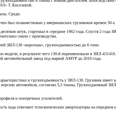
грузоподъемностью 4 тонны с новым двигателем. Впоследствии 
ИЛ» Т. Киселевой.
алы. Среди.
ично был позаимствован у американских грузовиков времен 50-х
сятков штук, стартовал в середине 1962 года. Спустя 2 года З
чательно сняли с производства.
илей ЗИЛ-130 «коротыш», грузоподъемностью до 6 тонн.
 модели, в результате чего 130-й переименовали в ЗИЛ-431410.
й автомобильный завод под маркой АМУР до 2010 года.
арактеристики и грузоподъемность у ЗИЛ-130. Грузовик имеет 
версиях автомобиля, составлял 5,5 тонны. Грузоподъемный ЗИЛ
 профиля и поперечных усилителей.
сть хода отвечают телескопические амортизаторы на переднем м