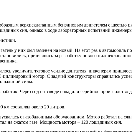
бразным верхнеклапанным бензиновым двигателем с шестью цили
ошадиных сил, однако в ходе лабораторных испытаний инженеры 
ристики.
атель у них был заменен на новый. На этот раз в автомобиль п
становились, принявшись за разработку нового нижнеклапанног
твенника.
овалось увеличить тяговое усилие двигателя, инженерам пришлос
8-цилиндровый мотор. С задачей конструкторы справились успе
лошадиной силы.
аботок. Через год на заводе наладили серийное производство д
0 км составлял около 29 литров.
ускалась с газобалонным оборудованием. Мотор работал на сж
тал на сжатом газе. Мощность мотора – 120 лошадиных сил.