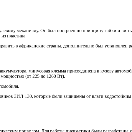
левому механизму. Он был построен по принципу гайки и винта.
 из пластика.
править в африканские страны, дополнительно был установлен р
 аккумулятора, минусовая клемма присоединена к кузову автомо
мощностью (от 225 до 1260 Вт).
томобиля.
овиков ЗИЛ-130, которые были защищены от влаги водостойким
тическим приводом. Для работы пневматики были разработаны к