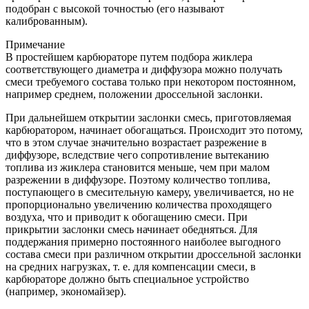
подобран с высокой точностью (его называют
калиброванным).
Примечание
В простейшем карбюраторе путем подбора жиклера
соответствующего диаметра и диффузора можно получать
смеси требуемого состава только при некотором постоянном,
например среднем, положении дроссельной заслонки.
При дальнейшем открытии заслонки смесь, приготовляемая
карбюратором, начинает обогащаться. Происходит это потому,
что в этом случае значительно возрастает разрежение в
диффузоре, вследствие чего сопротивление вытеканию
топлива из жиклера становится меньше, чем при малом
разрежении в диффузоре. Поэтому количество топлива,
поступающего в смесительную камеру, увеличивается, но не
пропорционально увеличению количества проходящего
воздуха, что и приводит к обогащению смеси. При
прикрытии заслонки смесь начинает обедняться. Для
поддержания примерно постоянного наиболее выгодного
состава смеси при различном открытии дроссельной заслонки
на средних нагрузках, т. е. для компенсации смеси, в
карбюраторе должно быть специальное устройство
(например, экономайзер).