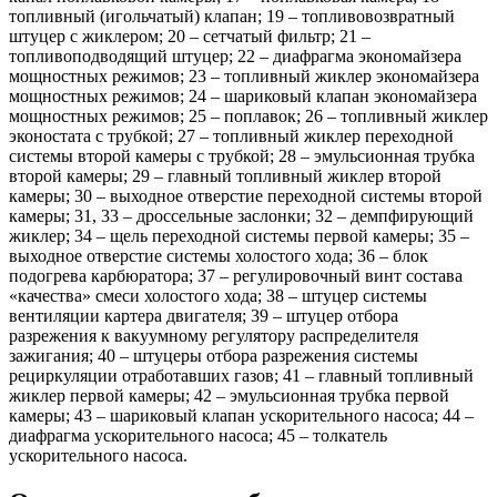
топливный (игольчатый) клапан; 19 – топливовозвратный
штуцер с жиклером; 20 – сетчатый фильтр; 21 –
топливоподводящий штуцер; 22 – диафрагма экономайзера
мощностных режимов; 23 – топливный жиклер экономайзера
мощностных режимов; 24 – шариковый клапан экономайзера
мощностных режимов; 25 – поплавок; 26 – топливный жиклер
эконостата с трубкой; 27 – топливный жиклер переходной
системы второй камеры с трубкой; 28 – эмульсионная трубка
второй камеры; 29 – главный топливный жиклер второй
камеры; 30 – выходное отверстие переходной системы второй
камеры; 31, 33 – дроссельные заслонки; 32 – демпфирующий
жиклер; 34 – щель переходной системы первой камеры; 35 –
выходное отверстие системы холостого хода; 36 – блок
подогрева карбюратора; 37 – регулировочный винт состава
«качества» смеси холостого хода; 38 – штуцер системы
вентиляции картера двигателя; 39 – штуцер отбора
разрежения к вакуумному регулятору распределителя
зажигания; 40 – штуцеры отбора разрежения системы
рециркуляции отработавших газов; 41 – главный топливный
жиклер первой камеры; 42 – эмульсионная трубка первой
камеры; 43 – шариковый клапан ускорительного насоса; 44 –
диафрагма ускорительного насоса; 45 – толкатель
ускорительного насоса.