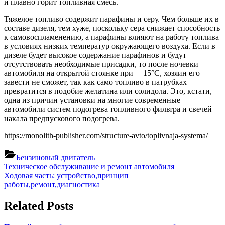
и плавно горит топливная смесь.
Тяжелое топливо содержит парафины и серу. Чем больше их в
составе дизеля, тем хуже, поскольку сера снижает способность
к самовоспламенению, а парафины влияют на работу топлива
в условиях низких температур окружающего воздуха. Если в
дизеле будет высокое содержание парафинов и будут
отсутствовать необходимые присадки, то после ночевки
автомобиля на открытой стоянке при —15°С, хозяин его
завести не сможет, так как само топливо в патрубках
превратится в подобие желатина или солидола. Это, кстати,
одна из причин установки на многие современные
автомобили систем подогрева топливного фильтра и свечей
накала предпускового подогрева.
https://monolith-publisher.com/structure-avto/toplivnaja-systema/
Бензиновый двигатель
Навигация
Previous
Техническое обслуживание и ремонт автомобиля
Post:
Next
Ходовая часть: устройство,принцип
по
Post:
работы,ремонт,диагностика
записям
Related Posts