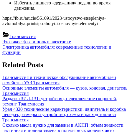
Избегать лишнего «держания» педали во время
движения.
https://fb.ru/article/561091/2023-ustroystvo-stsepleniya-
avtomobilya-printsip-rabotyi-i-osnovnyie-elementyi
Трансмиссия
Навигация
Previous
Что такое фаза и ноль в электрике
Post:
Next
Электроника автомобиля: современные технологии и
по
Post:
функции
записям
Related Posts
Трансмиссия и техническое обслуживание автомобилей
семейства УАЗ
Трансмиссия
Основные элементы автомобиля — кузов, ходовая, двигатель
Трансмиссия
Раздатка ЗИЛ-131: устройство, переключение скоростей,
ремонт
Трансмиссия
Урал 4320 технические характеристики, двигатель и коробка
передач, размеры и устройство, схемы и расход топлива
Трансмиссия
Сколько масла нужно для замены в АКПП: объем жидкости,
частичная и полная замена в популярных моделях авто