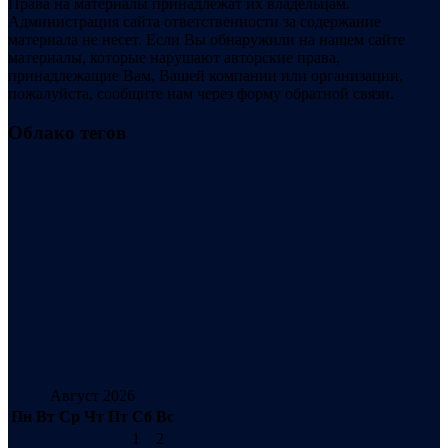
Права на материалы принадлежат их владельцам.
Администрация сайта ответственности за содержание
материала не несет. Если Вы обнаружили на нашем сайте
материалы, которые нарушают авторские права,
принадлежащие Вам, Вашей компании или организации,
пожалуйста, сообщите нам через форму обратной связи.
Облако тегов
Август 2026
Пн
Вт
Ср
Чт
Пт
Сб
Вс
1
2