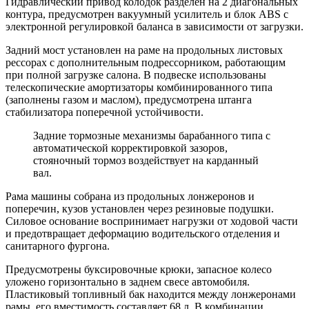
Гидравлический привод колодок разделен на 2 диагональных
контура, предусмотрен вакуумный усилитель и блок ABS с
электронной регулировкой баланса в зависимости от загрузки.
Задний мост установлен на раме на продольных листовых
рессорах с дополнительным подрессорником, работающим
при полной загрузке салона. В подвеске использованы
телескопические амортизаторы комбинированного типа
(заполнены газом и маслом), предусмотрена штанга
стабилизатора поперечной устойчивости.
Задние тормозные механизмы барабанного типа с
автоматической корректировкой зазоров,
стояночный тормоз воздействует на карданный
вал.
Рама машины собрана из продольных лонжеронов и
поперечин, кузов установлен через резиновые подушки.
Силовое основание воспринимает нагрузки от ходовой части
и предотвращает деформацию водительского отделения и
санитарного фургона.
Предусмотрены буксировочные крюки, запасное колесо
уложено горизонтально в заднем свесе автомобиля.
Пластиковый топливный бак находится между лонжеронами
рамы, его вместимость составляет 68 л. В комбинации