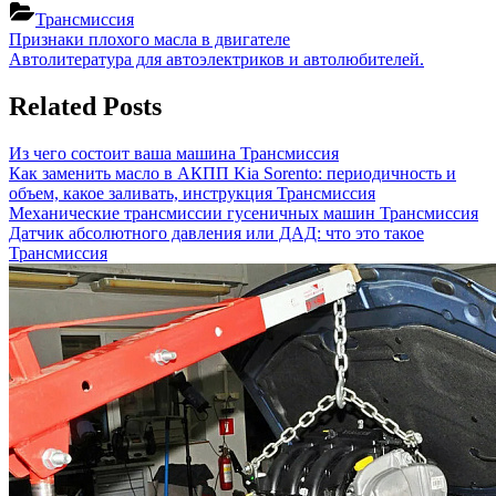
Трансмиссия
Навигация
Previous
Признаки плохого масла в двигателе
Post:
Next
Автолитература для автоэлектриков и автолюбителей.
по
Post:
записям
Related Posts
Из чего состоит ваша машина
Трансмиссия
Как заменить масло в АКПП Kia Sorento: периодичность и
объем, какое заливать, инструкция
Трансмиссия
Механические трансмиссии гусеничных машин
Трансмиссия
Датчик абсолютного давления или ДАД: что это такое
Трансмиссия