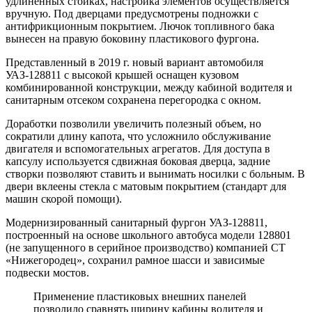
удлиненных стойках, настройка элементов осуществляется
вручную. Под дверцами предусмотрены подножки с
антифрикционным покрытием. Лючок топливного бака
вынесен на правую боковину пластикового фургона.
Представленный в 2019 г. новый вариант автомобиля
УАЗ-128811 с высокой крышей оснащен кузовом
комбинированной конструкции, между кабиной водителя и
санитарным отсеком сохранена перегородка с окном.
Доработки позволили увеличить полезный объем, но
сократили длину капота, что усложнило обслуживание
двигателя и вспомогательных агрегатов. Для доступа в
капсулу используется сдвижная боковая дверца, задние
створки позволяют ставить и вынимать носилки с больным. В
двери вклеены стекла с матовым покрытием (стандарт для
машин скорой помощи).
Модернизированный санитарный фургон УАЗ-128811,
построенный на основе школьного автобуса модели 128801
(не запущенного в серийное производство) компанией СТ
«Нижегородец», сохранил рамное шасси и зависимые
подвески мостов.
Применение пластиковых внешних панелей
позволило сравнять ширину кабины водителя и