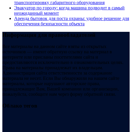
транспортировку габаритного оборудования
Эвакуатор по городу: когда машина подводит в самый
неожиданный момент
Аренда бытовок для поста охраны: удобное решение для
обеспечения безопасности объекта
Информация для правообладателей
Все материалы на данном сайте взяты из открытых
источников — имеют обратную ссылку на материал в
интернете или присланы посетителями сайта и
предоставляются исключительно в ознакомительных целях.
Права на материалы принадлежат их владельцам.
Администрация сайта ответственности за содержание
материала не несет. Если Вы обнаружили на нашем сайте
материалы, которые нарушают авторские права,
принадлежащие Вам, Вашей компании или организации,
пожалуйста, сообщите нам через форму обратной связи.
Облако тегов