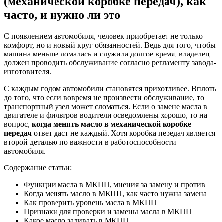
(механической коробке передач), как
в
часто, и нужно ли это
МКП
(механ
коробк
С появлением автомобиля, человек приобретает не только
переда
комфорт, но и новый круг обязанностей. Ведь для того, чтобы
как
машина меньше ломалась и служила долгое время, владелец
часто,
должен проводить обслуживание согласно регламенту завода-
и
изготовителя.
нужно
ли
С каждым годом автомобили становятся прихотливее. Вплоть
это
до того, что если вовремя не произвести обслуживание, то
транспортный узел может сломаться. Если о замене масла в
двигателе и фильтров водители осведомлены хорошо, то на
вопрос,
когда менять масло в механической коробке
передач
ответ даст не каждый. Хотя коробка передач является
второй деталью по важности в работоспособности
автомобиля.
Содержание статьи:
Функции масла в МКПП, мнения за замену и против
Когда менять масло в МКПП, как часто нужна замена
Как проверить уровень масла в МКПП
Признаки для проверки и замены масла в МКПП
Какое масло заливать в МКПП