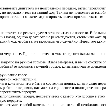
остановите двигатель на нейтральной передаче, затем переключи
, но переключитесь на задний ход. Так вы не позволите автомоби
торожности, вы можете зафиксировать колеса противооткатными
й, настоятельно рекомендуется остановиться полностью. В боль
я назад, однако делать это не рекомендуется, чтобы избежать ч
ний ход, чтобы вы не включили его случайно. Перед тем как ис
но медленнее. Приостановитесь в момент трения (когда машина н
 надолго на ручном тормозе. Влага замерзает, и вы не сможете 
е забывайте поднимать ручной тормоз, когда выжимаете сцеплен
ручивание колес.
дартной комплектации.
ны в конечном итоге быть в состоянии понять, когда нужно перек
ль работает не ровно, нажмите на сцепление и подождите пока ра
переключить передачу.
сположения передач, посоветуйтесь с кем-то, кто хорошо в этом 
рвую передачу.
не, возьмите с собой камень или кирпич, который необходимо ост