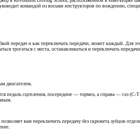
джер в Revolution Driving School, расположенной в Нью-Йорке ш
ой
руководит командой из восьми инструкторов по вождению, спец
обкой передач и как переключать передачи, может каждый. Для э
ться трогаться с места, останавливаться и переключать передачи
ся педаль сцепления, посередине — тормоз, а справа — газ (С-Т-
равым.
позволяет вам переключить передачу без скрежета зубцов отдел
ение.