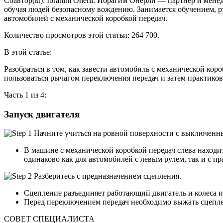
Соавтор(ы): Ibrahim Onerli. Ибрагим Онерли — партнер и мене
коробк
обучая людей безопасному вождению. Занимается обучением, 
передач
автомобилей с механической коробкой передач.
Количество просмотров этой статьи: 264 700.
В этой статье:
Разобраться в том, как завести автомобиль с механической кор
пользоваться рычагом переключения передач и затем практикова
Часть 1 из 4:
Запуск двигателя
В машине с механической коробкой передач слева находит
одинаково как для автомобилей с левым рулем, так и с п
Сцепление разъединяет работающий двигатель и колеса и 
Перед переключением передач необходимо выжать сцепл
СОВЕТ СПЕЦИАЛИСТА