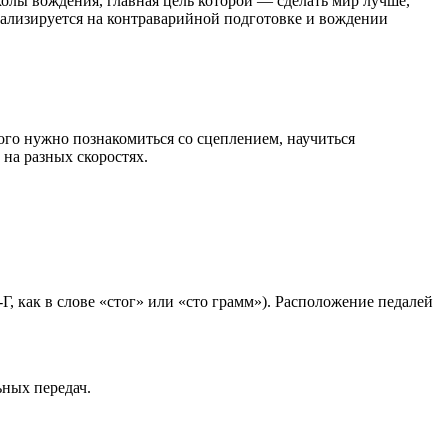
колы вождения, главная цель которой — сделать мир лучше,
иализируется на контраварийной подготовке и вождении
того нужно познакомиться со сцеплением, научиться
 на разных скоростях.
Г, как в слове «стог» или «сто грамм»). Расположение педалей
ьных передач.