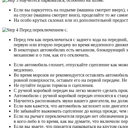
Если вы паркуетесь на подъеме (машина смотрит вверх), 
на спуске (машина смотрит вниз), проделайте то же самое
На особо крутых склонах или из дополнительной предос
Перед тем как переключиться с заднего хода на передни
первую или вторую передачу во время медленного движени
В некоторых автомобилях есть механизм, блокирующий зад
механизме и о том, как его отключить.
Если автомобиль глохнет, отпускайте сцепление как мож
медленно.
Во время морозов не рекомендуется оставлять автомобиль
ровной поверхности, оставьте его на первой передаче. Н
Не путайте педали тормоза и сцепления.
С ручной коробкой передач вы легко можете сделать прок
Автомобили с ручной коробкой передач относятся к стан
Научитесь распознавать звуки вашего двигателя, вы долж
Если вам кажется, что автомобиль заглохнет или двигате
Не забывайте выжимать сцепление до конца прежде, чем 
Если на рычаге переключателя передач нет обозначения ра
в кого-либо в то время, как вы думаете, что включили пе
Если вы знаете, что придется парковаться на крутом скло