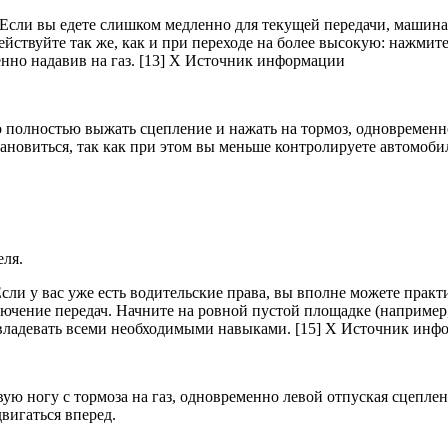
Если вы едете слишком медленно для текущей передачи, машина н
йствуйте так же, как и при переходе на более высокую: нажмите
енно надавив на газ. [13] X Источник информации
о полностью выжать сцепление и нажать на тормоз, одновременн
тановиться, так как при этом вы меньше контролируете автомоби
сли у вас уже есть водительские права, вы вполне можете практ
чение передач. Начните на ровной пустой площадке (например, 
 овладевать всеми необходимыми навыками. [15] X Источник инф
ую ногу с тормоза на газ, одновременно левой отпуская сцеплен
двигаться вперед.