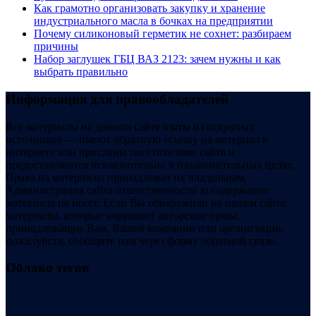
Как грамотно организовать закупку и хранение
индустриального масла в бочках на предприятии
Почему силиконовый герметик не сохнет: разбираем
причины
Набор заглушек ГБЦ ВАЗ 2123: зачем нужны и как
выбрать правильно
Информация для правообладателей
Все материалы на данном сайте взяты из открытых
источников — имеют обратную ссылку на материал в
интернете или присланы посетителями сайта и
предоставляются исключительно в ознакомительных целях.
Права на материалы принадлежат их владельцам.
Администрация сайта ответственности за содержание
материала не несет. Если Вы обнаружили на нашем сайте
материалы, которые нарушают авторские права,
принадлежащие Вам, Вашей компании или организации,
пожалуйста, сообщите нам через форму обратной связи.
Облако тегов