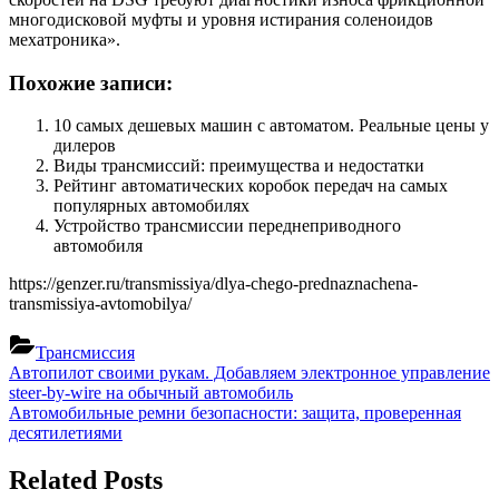
многодисковой муфты и уровня истирания соленоидов
мехатроника».
Похожие записи:
10 самых дешевых машин с автоматом. Реальные цены у
дилеров
Виды трансмиссий: преимущества и недостатки
Рейтинг автоматических коробок передач на самых
популярных автомобилях
Устройство трансмиссии переднеприводного
автомобиля
https://genzer.ru/transmissiya/dlya-chego-prednaznachena-
transmissiya-avtomobilya/
Трансмиссия
Навигация
Previous
Автопилот своими рукам. Добавляем электронное управление
Post:
steer-by-wire на обычный автомобиль
по
Next
Автомобильные ремни безопасности: защита, проверенная
записям
Post:
десятилетиями
Related Posts