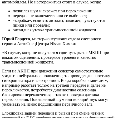
автомобилем. Но насторожиться стоит в случае, когда:
появился шум и скрежет при переключении;
передача не включается или ее выбивает;
«коробка», если это автомат, зависает, чувствуются
пинки или провалы;
очевидная утечка трансмиссионной жидкости.
Юрий Гордеев
, мастер-консультант отдела слесарного
сервиса АвтоСпецЦентра Nissan Химки:
«В случае, когда не получается сдвинуть рычаг МКПП при
выжатом сцеплении, проверяют уровень и качество
трансмиссионной жидкости.
Если на АКПП при движении селектор самостоятельно
уходит в нейтральное положение, то проводят диагностику
синхронизатора и электроники. Когда коробка «зависает»,
например работает только на третьей передаче и далее не
переключается, потребуется диагностика соленоида
блокировки переключения, а также проверка датчика
переключения. Повышенный шум или воющий звук могут
указывать на износ подшипника первичного вала.
Блокировка задней передачи и рывки при смене четных
скоростей на DSG требуют диагностики износа фрикционной