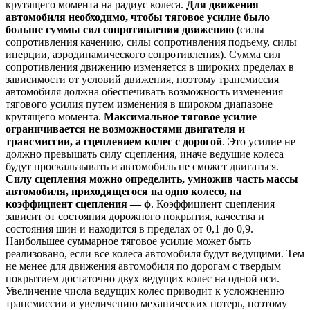
крутящего момента на радиус колеса.
Для движения
автомобиля необходимо, чтобы тяговое усилие было
больше суммы сил сопротивления движению
(силы
сопротивления качению, силы сопротивления подъему, силы
инерции, аэродинамического сопротивления). Сумма сил
сопротивления движению изменяется в широких пределах в
зависимости от условий движения, поэтому трансмиссия
автомобиля должна обеспечивать возможность изменения
тягового усилия путем изменения в широком диапазоне
крутящего момента.
Максимальное тяговое усилие
ограничивается не возможностями двигателя и
трансмиссии, а сцеплением колес с дорогой
. Это усилие не
должно превышать силу сцепления, иначе ведущие колеса
будут проскальзывать и автомобиль не сможет двигаться.
Силу сцепления можно определить, умножив часть массы
автомобиля, приходящегося на одно колесо, на
коэффициент сцепления — ϕ
. Коэффициент сцепления
зависит от состояния дорожного покрытия, качества и
состояния шин и находится в пределах от 0,1 до 0,9.
Наибольшее суммарное тяговое усилие может быть
реализовано, если все колеса автомобиля будут ведущими. Тем
не менее для движения автомобиля по дорогам с твердым
покрытием достаточно двух ведущих колес на одной оси.
Увеличение числа ведущих колес приводит к усложнению
трансмиссии и увеличению механических потерь, поэтому