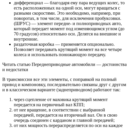
дифференциал — благодаря ему пара ведущих колес, то
есть расположенных на одной оси, могут вращаться с
разными скоростями. Это необходимо, например, при
поворотах, в том числе, для исключения пробуксовки.
(ШРУС) — элемент передне- и полноприводных авто,
который передает момент под изменяющимся углом (до
70 градусов) относительно оси. Делятся на внешние и
внутренние.
раздаточная коробка — применяется опционально.
Позволяет передавать крутящий момент на все четыре
колеса и использовать понижающую передачу.
Читать статью Переднеприводные автомобили — достоинства
и недостатки
В трансмиссии все эти элементы, с поправкой на полный
привод и компоновку, последовательно связаны друг с другом
и в классическом варианте (заднеприводном) работают так:
через сцепление от маховика крутящий момент
передается на первичный вал КПП;
от нее вращение, в соответствии с выбранной
передачей, передается на вторичный вал. Он в свою
очередь соединен с карданом и главной передачей;
от них мощность перераспределяется по оси на каждое