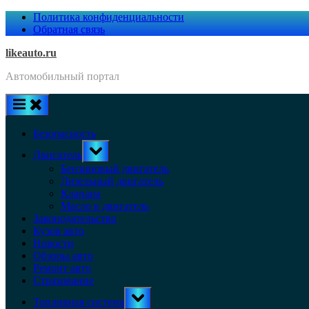
Skip
Политика конфиденциальности
to
Обратная связь
content
likeauto.ru
Автомобильный портал
Безопасность
Toggle
Двигатель
sub-
menu
Бензиновый двигатель
Дизельный двигатель
Клапана
Масло в двигатель
Законодательство
Кузов авто
Новости
Обзоры авто
Ремонт авто
Страхование
Toggle
Топливная система
sub-