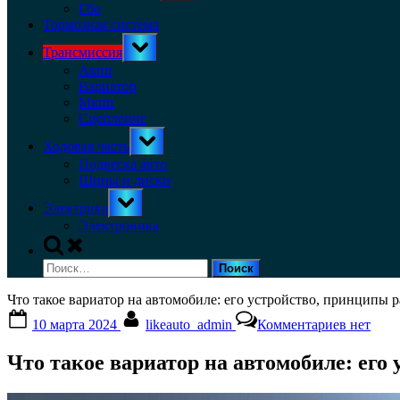
menu
Гбо
Тормозная система
Toggle
Трансмиссия
sub-
menu
Акпп
Вариатор
Мкпп
Сцепление
Toggle
Ходовая часть
sub-
menu
Подвеска авто
Шины и диски
Toggle
Электрика
sub-
menu
Электроника
Toggle
search
Найти:
form
Что такое вариатор на автомобиле: его устройство, принципы 
Posted
By
к
10 марта 2024
likeauto_admin
Комментариев
нет
on
записи
Что
Что такое вариатор на автомобиле: его
такое
вариато
на