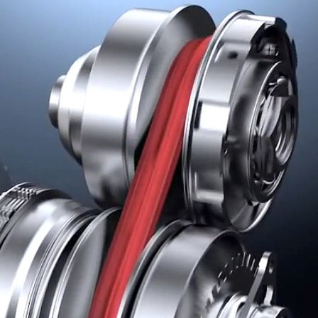
иле:
во,
пы
тации