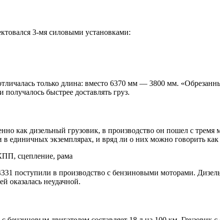
ектовался 3-мя силовыми установками:
отличалась только длина: вместо 6370 мм — 3800 мм. «Обрезанн
и получалось быстрее доставлять груз.
нно как дизельный грузовик, в производство он пошел с тремя 
и в единичных экземплярах, и вряд ли о них можно говорить ка
331 поступили в производство с бензиновыми моторами. Дизель
й оказалась неудачной.
с бензиновым двигателем составляет 18 л на 100 км. Грузовик 