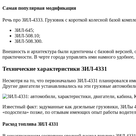
Самая популярная модификация
Речь про ЗИЛ-4333. Грузовик с короткой колесной базой компл
ЗИЛ-645;
ЗИЛ-508.10;
ЗИЛ-508.300.
Внешность и архитектура были идентичны с базовой версией, 
практичности. В черте города управлять ими намного удобнее, 
Технические характеристики ЗИЛ-4331
Несмотря на то, что первоначально ЗИЛ-4331 планировался име
Другие двигатели устанавливались на эти грузовые автомобил
Известный факт: задуманные как дизельные грузовики, ЗИЛы 4
«подоспела» позже, по отзывам имеющих опыт работы водителе
Расход топлива ЗИЛ 4331
В ненагруженном состоянии средний расход топлива ЗИЛ 4331 