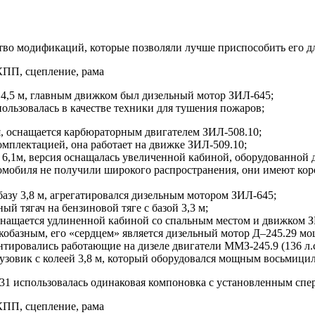
ство модификаций, которые позволяли лучше приспособить его д
4,5 м, главным движком был дизельный мотор ЗИЛ-645;
ользовалась в качестве техники для тушения пожаров;
я, оснащается карбюраторным двигателем ЗИЛ-508.10;
омплектацией, она работает на движке ЗИЛ-509.10;
 6,1м, версия оснащалась увеличенной кабиной, оборудованной
мобиля не получили широкого распространения, они имеют коро
базу 3,8 м, агрегатировался дизельным мотором ЗИЛ-645;
й тягач на бензиновой тяге с базой 3,3 м;
 оснащается удлиненной кабиной со спальным местом и движком 
кобазным, его «сердцем» является дизельный мотор Д–245.29 мощ
нтировались работающие на дизеле двигатели ММЗ-245.9 (136 л.с.
рузовик с колеей 3,8 м, который оборудовался мощным восьмиц
1 использовалась одинаковая компоновка с установленным спер