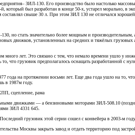
дприятия– ЗИЛ-130. Его производство было настолько массовым
-й, который был разработан в конце 50-х, устарел морально, в э
км составлял свыше 30 л. При этом ЗИЛ 130 не отличался хороше
130, но стать значительно более мощным и производительным, 
зиновых движков, установленных на средних и тяжёлых грузовы
ом много лет. Это связано с тем, что немало времени ушло у и
то, что грузовик предполагалось оснащать разработанной с нул
977 года на протяжении восьми лет. Еще два года ушло на то, ч
ь в 1987м году.
ьными движками — а бензиновыми моторами ЗИЛ-508.10 (позднее
лями ЗИЛ 4331 645.
Последний грузовик этой серии сошел с конвейера в 2003-м году
ительства Москвы закрыть завод и отдать территорию под застр