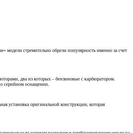
ые» модели стремительно обрели популярность именно за счет
моторами, два из которых – бензиновые с карбюратором.
к о серийном оснащении.
ная установка оригинальной конструкции, которая
с самосвальным кузовом расходует в комбинированном цикле на