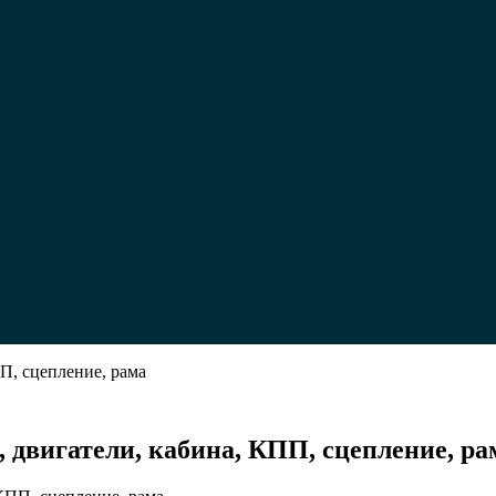
П, сцепление, рама
31:
 двигатели, кабина, КПП, сцепление, ра
били,
ристики,
ли,