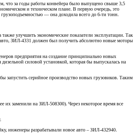
, что за годы работы конвейера было выпущено свыше 3,5
кономическом и техническом плане. В первую очередь, это
й грузоподъемностью — она доходила всего до 6-ти тонн.
а также улучшить экономические показатели эксплуатации. Так
х авто, ЗИЛ-4331 должен был получить абсолютно новые моторы
нженеров предприятия на создание принципиально новых
я дизельной силовой установкой, которая бы выпускалась на
тобы запустить серийное производство новых грузовиков. Таким
 их заменили на ЗИЛ-508300). Через некоторое время все
.
ойку, инженеры разрабатывали новое авто – ЗИЛ-432940.