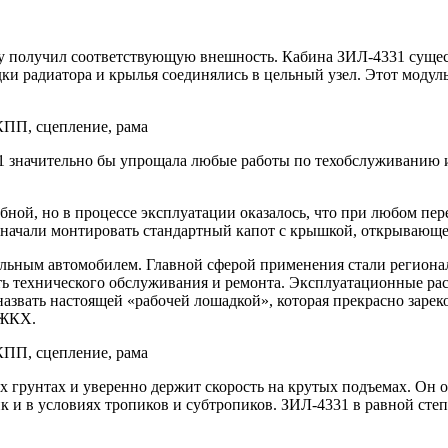
му получил соответствующую внешность. Кабина ЗИЛ-4331 сущест
дки радиатора и крылья соединялись в цельный узел. Этот модул
1 значительно бы упрощала любые работы по техобслуживанию и
добной, но в процессе эксплуатации оказалось, что при любом п
1 начали монтировать стандартный капот с крышкой, открывающе
альным автомобилем. Главной сферой применения стали региона
ть технического обслуживания и ремонта. Эксплуатационные рас
назвать настоящей «рабочей лошадкой», которая прекрасно заре
 ЖКХ.
 грунтах и уверенно держит скорость на крутых подъемах. Он о
к и в условиях тропиков и субтропиков. ЗИЛ-4331 в равной степ