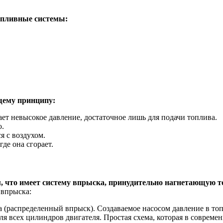
топливные системы:
щему принципу:
ает невысокое давление, достаточное лишь для подачи топлива.
ю.
я с воздухом.
де она сгорает.
, что имеет систему впрыска, принудительно нагнетающую т
 впрыска:
(распределенный впрыск). Создаваемое насосом давление в топли
ля всех цилиндров двигателя. Простая схема, которая в совреме