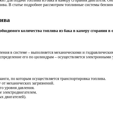
жит для подачи топлива из бака в камеру сгорания двигателя. О
лива. В статье подробнее рассмотрим топливные системы бензино
овых
ных
лива
елей
обходимого количества топлива из бака в камеру сгорания в
вления в системе – выполняется механическими и гидравлически
распределение его по цилиндрам – осуществляется электронными 
анги, по которым осуществляется транспортировка топлива.
 от механических загрязнений.
го уровня давления.
е электродвигателем.
х двигателей).