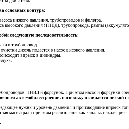
оты двигателя.
ва основных контура:
насоса низкого давления, трубопроводов и фильтра.
са высокого давления (ТНВД), трубопровода, рампы (аккумулято
обой следующую последовательность:
бака в трубопровод.
очистки дизель подается в насос высокого давления.
роисходит впрыск в цилиндры.
здуха.
 трубопроводов, ТНВД и форсунок. При этом насос и форсунки с
твенном автомобилестроении, поскольку отличается низкой с
создающее нужный уровень давления и производящие впрыск топл
ная магистрали при этом реализованы как каналы, находящиеся 
.