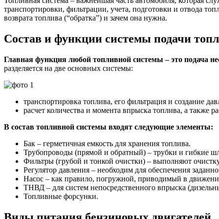
Топливная система – важнейшая часть автомобиля, которая слу
систем
транспортировки, фильтрации, учета, подготовки и отвода топ
бензин
возврата топлива (“обратка”) и зачем она нужна.
и
дизель
Состав и функции системы подачи топ
двигат
Главная функция любой топливной системы – это подача не
разделяется на две основных системы:
транспортировка топлива, его фильтрация и создание да
расчет количества и момента впрыска топлива, а также 
В состав топливной системы входят следующие элементы:
Бак – герметичная емкость для хранения топлива.
Трубопроводы (прямой и обратный) – трубки и гибкие шл
Фильтры (грубой и тонкой очистки) – выполняют очистку
Регулятор давления – необходим для обеспечения заданно
Насос – как правило, погружной, приводимый в движени
ТНВД – для систем непосредственного впрыска (дизельны
Топливные форсунки.
Виды питания бензиновых двигателей