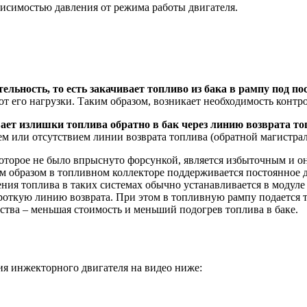
висимостью давления от режима работы двигателя.
ельность, то есть закачивает топливо из бака в рампу под 
 от его нагрузки. Таким образом, возникает необходимость контр
ает излишки топлива обратно в бак через линию возврата т
м или отсутствием линии возврата топлива (обратной магистрал
которое не было впрыснуто форсункой, является избыточным и он
м образом в топливном коллекторе поддерживается постоянное 
ления топлива в таких системах обычно устанавливается в модул
ороткую линию возврата. При этом в топливную рампу подается т
тва – меньшая стоимость и меньший подогрев топлива в баке.
я инжекторного двигателя на видео ниже: