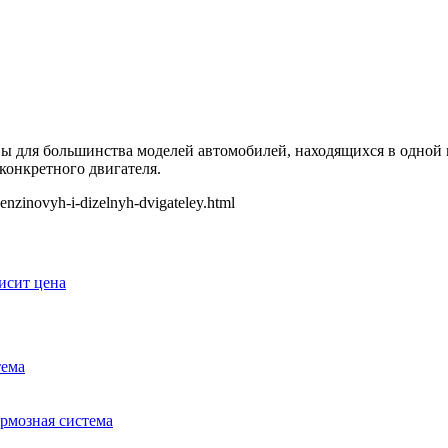
 для большинства моделей автомобилей, находящихся в одной к
конкретного двигателя.
-benzinovyh-i-dizelnyh-dvigateley.html
исит цена
тема
рмозная система