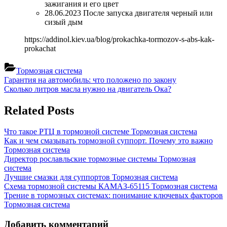
зажигания и его цвет
28.06.2023 После запуска двигателя черный или
сизый дым
https://addinol.kiev.ua/blog/prokachka-tormozov-s-abs-kak-
prokachat
Тормозная система
Навигация
Previous
Гарантия на автомобиль: что положено по закону
Post:
Next
Сколько литров масла нужно на двигатель Ока?
по
Post:
записям
Related Posts
Что такое РТЦ в тормозной системе
Тормозная система
Как и чем смазывать тормозной суппорт. Почему это важно
Тормозная система
Директор рославльские тормозные системы
Тормозная
система
Лучшие смазки для суппортов
Тормозная система
Схема тормозной системы КАМАЗ-65115
Тормозная система
Трение в тормозных системах: понимание ключевых факторов
Тормозная система
Добавить комментарий