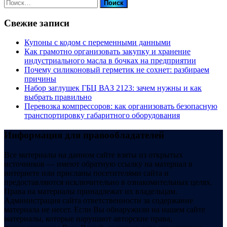
Найти:
Свежие записи
Купоны c кодом с переменными данными
Как грамотно организовать закупку и хранение
индустриального масла в бочках на предприятии
Почему силиконовый герметик не сохнет: разбираем
причины
Набор заглушек ГБЦ ВАЗ 2123: зачем нужны и как
выбрать правильно
Перевозка компрессоров: как организовать безопасную
транспортировку габаритного оборудования
Информация для правообладателей
Все материалы на данном сайте взяты из открытых
источников — имеют обратную ссылку на материал в
интернете или присланы посетителями сайта и
предоставляются исключительно в ознакомительных целях.
Права на материалы принадлежат их владельцам.
Администрация сайта ответственности за содержание
материала не несет. Если Вы обнаружили на нашем сайте
материалы, которые нарушают авторские права,