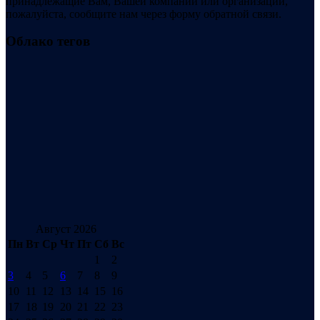
принадлежащие Вам, Вашей компании или организации,
пожалуйста, сообщите нам через форму обратной связи.
Облако тегов
Август 2026
Пн
Вт
Ср
Чт
Пт
Сб
Вс
1
2
3
4
5
6
7
8
9
10
11
12
13
14
15
16
17
18
19
20
21
22
23