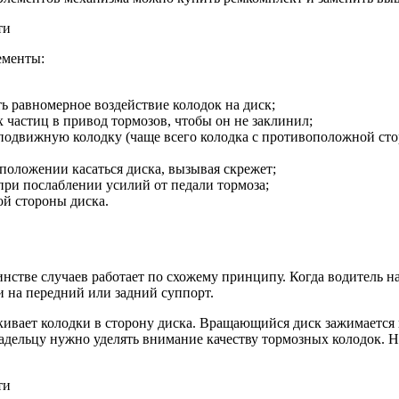
ементы:
 равномерное воздействие колодок на диск;
частиц в привод тормозов, чтобы он не заклинил;
одвижную колодку (чаще всего колодка с противоположной стор
 положении касаться диска, вызывая скрежет;
при послаблении усилий от педали тормоза;
ой стороны диска.
нстве случаев работает по схожему принципу. Когда водитель н
и на передний или задний суппорт.
вает колодки в сторону диска. Вращающийся диск зажимается и
адельцу нужно уделять внимание качеству тормозных колодок. Ни