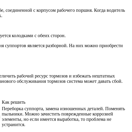
бе, соединенной с корпусом рабочего поршня. Когда водитель
к.
ется колодками с обеих сторон.
я суппортов является разборной. На них можно приобрести
величить рабочий ресурс тормозов и избежать нештатных
анового обслуживания тормозов система может давать сбой.
Как решить
Переборка суппорта, замена изношенных деталей. Поменять
пыльники. Можно зачистить поврежденные коррозией
я
элементы, но если имеется выработка, то проблема не
устранится.