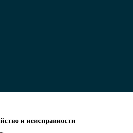
ойство и неисправности
ой
?