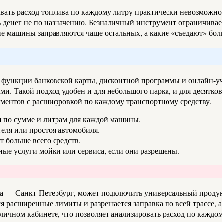
вать расход топлива по каждому литру практически невозможно.
ь денег не по назначению. Безналичный инструмент ограничива
ие машины заправляются чаще остальных, а какие «съедают» бо
ункции банковской карты, дисконтной программы и онлайн-учет
и. Такой подход удобен и для небольшого парка, и для десятков
ументов с расшифровкой по каждому транспортному средству.
я по сумме и литрам для каждой машины.
теля или простоя автомобиля.
т больше всего средств.
ые услуги мойки или сервиса, если они разрешены.
 — Санкт-Петербург, может подключить универсальный продукт 
я расширенные лимиты и разрешается заправка по всей трассе, 
личном кабинете, что позволяет анализировать расход по каждом