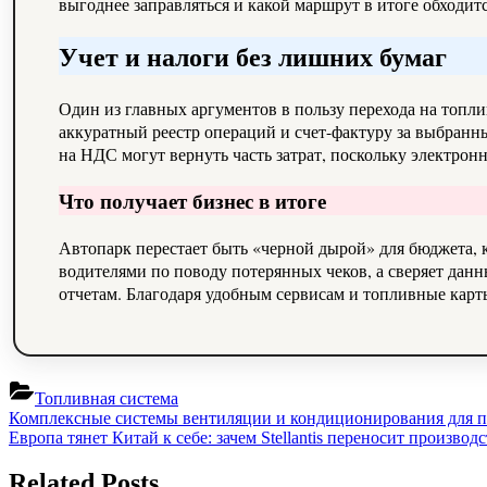
выгоднее заправляться и какой маршрут в итоге обходи
Учет и налоги без лишних бумаг
Один из главных аргументов в пользу перехода на топл
аккуратный реестр операций и счет-фактуру за выбранн
на НДС могут вернуть часть затрат, поскольку электро
Что получает бизнес в итоге
Автопарк перестает быть «черной дырой» для бюджета, 
водителями по поводу потерянных чеков, а сверяет данн
отчетам. Благодаря удобным сервисам и топливные карт
Топливная система
Навигация
Previous
Комплексные системы вентиляции и кондиционирования для 
Post:
Next
Европа тянет Китай к себе: зачем Stellantis переносит произво
по
Post:
записям
Related Posts