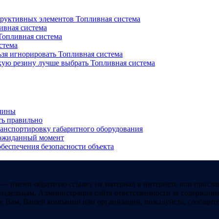
труктивных элементов
Топливная система
ивная система
Топливная система
стема
ьзя игнорировать
Топливная система
кую резину лучше выбрать
Топливная система
ичины
ть правильно
ранспортировку габаритного оборудования
неожиданный момент
обеспечения безопасности объекта
 — имеют обратную ссылку на материал в интернете или присла
ладельцам. Администрация сайта ответственности за содержание
 Вам, Вашей компании или организации, пожалуйста, сообщите 