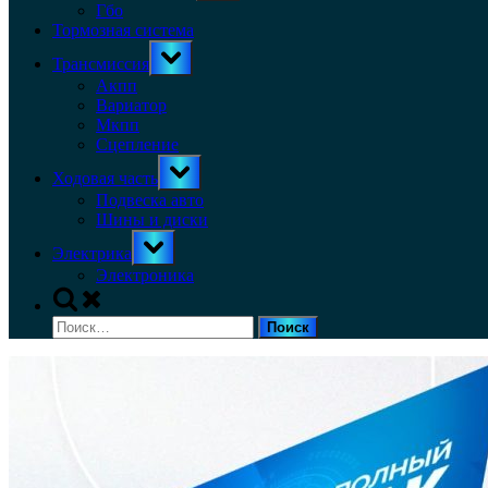
menu
Гбо
Тормозная система
Toggle
Трансмиссия
sub-
menu
Акпп
Вариатор
Мкпп
Сцепление
Toggle
Ходовая часть
sub-
menu
Подвеска авто
Шины и диски
Toggle
Электрика
sub-
menu
Электроника
Toggle
search
Найти:
form