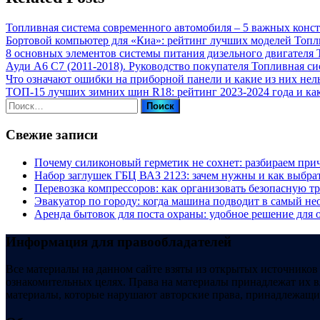
Топливная система современного автомобиля – 5 важных конс
Бортовой компьютер для «Киа»: рейтинг лучших моделей
Топл
8 основных элементов системы питания дизельного двигателя
Ауди А6 С7 (2011-2018). Руководство покупателя
Топливная си
Что означают ошибки на приборной панели и какие из них нел
ТОП-15 лучших зимних шин R18: рейтинг 2023-2024 года и ка
Найти:
Свежие записи
Почему силиконовый герметик не сохнет: разбираем пр
Набор заглушек ГБЦ ВАЗ 2123: зачем нужны и как выбра
Перевозка компрессоров: как организовать безопасную т
Эвакуатор по городу: когда машина подводит в самый 
Аренда бытовок для поста охраны: удобное решение для 
Информация для правообладателей
Все материалы на данном сайте взяты из открытых источников
ознакомительных целях. Права на материалы принадлежат их в
материалы, которые нарушают авторские права, принадлежащие