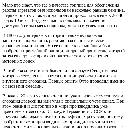
Мало кто знает, что газ в качестве топлива для обеспечения
работы агрегатов был использован несколько раньше бензина.
Первые опыты с такими машинами проводились еще в 20–40
годах 19 века. Тогда ученые использовали в качестве
движущей силы смесь водорода, метана и углекислого газа.
В 1860 году впервые в истории человечества была
запатентована машина, работающая на практически
аналогичном топливе. На ее основе в дальнейшем был
изобретен простейший одноцилиндровый двигатель, который
затем еще долгое время использовался для оснащения
моторных лодок.
В этой связи не стоит забывать и Николаусе Отто, именем
которого сегодня называется принцип работы двигателей
внутреннего сгорания. Первые опыты Отто проводил именно
с газовыми смесями.
В начале 20 века ученые стали получать газовые смеси путем
сгорания древесины или угля в специальных установках. При
этом бензин и дизтопливо в мире производились уже
практически массово. К слову, в Германии и СССР в те
времена наблюдался недостаток нефтяных ресурсов, поэтому
изобретателям и производителям приходилось мириться с
недостатками транспортных средств, использующих газовые