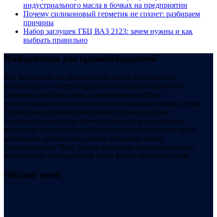
индустриального масла в бочках на предприятии
Почему силиконовый герметик не сохнет: разбираем
причины
Набор заглушек ГБЦ ВАЗ 2123: зачем нужны и как
выбрать правильно
Информация для правообладателей
Все материалы на данном сайте взяты из открытых
источников — имеют обратную ссылку на материал в
интернете или присланы посетителями сайта и
предоставляются исключительно в ознакомительных целях.
Права на материалы принадлежат их владельцам.
Администрация сайта ответственности за содержание
материала не несет. Если Вы обнаружили на нашем сайте
материалы, которые нарушают авторские права,
принадлежащие Вам, Вашей компании или организации,
пожалуйста, сообщите нам через форму обратной связи.
Облако тегов