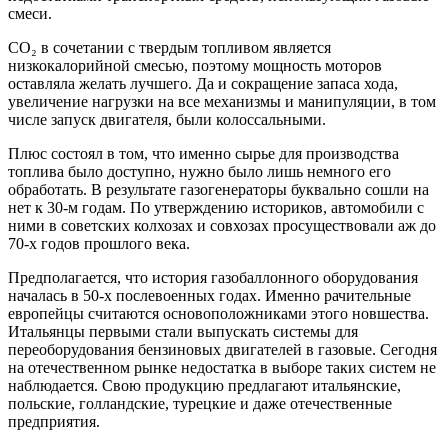
смеси.
СО₂ в сочетании с твердым топливом является
низкокалорийной смесью, поэтому мощность моторов
оставляла желать лучшего. Да и сокращение запаса хода,
увеличение нагрузки на все механизмы и манипуляции, в том
числе запуск двигателя, были колоссальными.
Плюс состоял в том, что именно сырье для производства
топлива было доступно, нужно было лишь немного его
обработать. В результате газогенераторы буквально сошли на
нет к 30-м годам. По утверждению историков, автомобили с
ними в советских колхозах и совхозах просуществовали аж до
70-х годов прошлого века.
Предполагается, что история газобаллонного оборудования
началась в 50-х послевоенных годах. Именно рачительные
европейцы считаются основоположниками этого новшества.
Итальянцы первыми стали выпускать системы для
переоборудования бензиновых двигателей в газовые. Сегодня
на отечественном рынке недостатка в выборе таких систем не
наблюдается. Свою продукцию предлагают итальянские,
польские, голландские, турецкие и даже отечественные
предприятия.