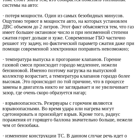
системы на авто:
· потеря мощности. Один из самых безобидных минусов.
Ощутимо теряют в мощности авто, на которых установлен
ДВС объемом до 2 литров. Этот факт объясняется тем, что газ
имеет большее октановое число и при неизменной степени
сжатия горит дольше и хуже. Современные ГБО частично
решают эту задачу, но фактический параметр сжатия даже при
помощи современной электроники поправить невозможно;
· температура выпуска и прогорание клапанов. Горение
газовой смеси происходит гораздо медленнее, нежели
бензиновой. Именно поэтому нагрузка на выпускной
коллектор возрастает, а температура клапанов гораздо более
высокая. Это происходит по той причине, что в процессе
замены в двигатель никто не заглядывает и не увеличивает
зазор, где очень скоро образуется нагар;
· взрывоопасность. Резервуары с горючим являются
взрывоопасными. Во время удара или нагрева могут
сдетонировать и произойдет взрыв. Кроме того, радиус
поражения от горящего баллона значительно больше, нежели
чем от бензобака.
· изменение конструкции ТС. В данном случае речь идет о