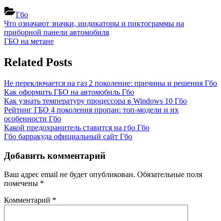
Гбо
Навигация
Previous
Что означают значки, индикаторы и пиктограммы на
Post:
приборной панели автомобиля
по
Next
ГБО на метане
записям
Post:
Related Posts
Не переключается на газ 2 поколение: причины и решения
Гбо
Как оформить ГБО на автомобиль
Гбо
Как узнать температуру процессора в Windows 10
Гбо
Рейтинг ГБО 4 поколения пропан: топ-модели и их
особенности
Гбо
Какой предохранитель ставится на гбо
Гбо
Гбо барракуда официальный сайт
Гбо
Добавить комментарий
Ваш адрес email не будет опубликован.
Обязательные поля
помечены
*
Комментарий
*