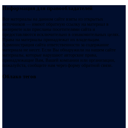
Информация для правообладателей
Все материалы на данном сайте взяты из открытых
источников — имеют обратную ссылку на материал в
интернете или присланы посетителями сайта и
предоставляются исключительно в ознакомительных целях.
Права на материалы принадлежат их владельцам.
Администрация сайта ответственности за содержание
материала не несет. Если Вы обнаружили на нашем сайте
материалы, которые нарушают авторские права,
принадлежащие Вам, Вашей компании или организации,
пожалуйста, сообщите нам через форму обратной связи.
Облако тегов