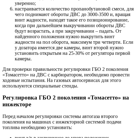
уверенно;
настраивается количество пропанобутановой смеси, для
чего поднимают обороты ДВС до 3000-3500 и, вращая
винт жадности, находят такое его позиционирование,
когда при дальнейшем выкручивании обороты ДВС
будут возрастать, а при закручивании – падать. От
найденного положения нужно выкрутить винт
жадности на пол оборота, максимум три четверти. Если
у дозатора имеется две камеры, винт второй нужно
установить открытым на 25-30% от регулятора первой
камеры.
Для проверки правильности регулировки ГБО 2 поколения
«Томасетто» на ДВС с карбюратором, необходимо провести
ходовые испытания. На газовых автосервисах для этого
используются специальные стенды.
Регулировка ГБО 2 поколения «Томасетто» на
инжекторе
Перед началом регулировки системы автогаза второго
поколения на машинах с инжекторной системой подачи
топлива необходимо установить:
винт х/х в закрученное до упора положение;