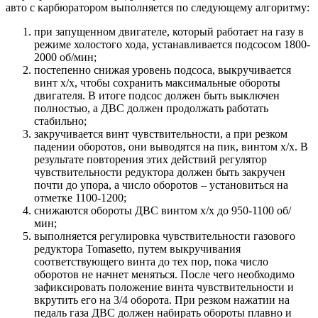
авто с карбюратором выполняется по следующему алгоритму:
при запущенном двигателе, который работает на газу в
режиме холостого хода, устанавливается подсосом 1800-
2000 об/мин;
постепенно снижая уровень подсоса, выкручивается
винт х/х, чтобы сохранить максимальные обороты
двигателя. В итоге подсос должен быть выключен
полностью, а ДВС должен продолжать работать
стабильно;
закручивается винт чувствительности, а при резком
падении оборотов, они выводятся на пик, винтом х/х. В
результате повторения этих действий регулятор
чувствительности редуктора должен быть закручен
почти до упора, а число оборотов – установиться на
отметке 1100-1200;
снижаются обороты ДВС винтом х/х до 950-1100 об/
мин;
выполняется регулировка чувствительности газового
редуктора Tomasetto, путем выкручивания
соответствующего винта до тех пор, пока число
оборотов не начнет меняться. После чего необходимо
зафиксировать положение винта чувствительности и
вкрутить его на 3/4 оборота. При резком нажатии на
педаль газа ДВС должен набирать обороты плавно и