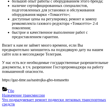
большой опыт работы с оборудованием этого бренда;
наличие сертифицированных специалистов,
подготовленных для установки и обслуживания
оборудования марки «Томасетто»;
доступные цены на регулировку, ремонт и замену
ремкомплекта газового редуктора «Томасетто» 2-4
поколения;
быстрое и качественное выполнение работ с
предоставлением гарантии.
Визит к нам не займет много времени, если Вы
предварительно запишитесь на подходящую дату на нашем
сайте или в мессенджере Телеграм.
У нас есть все необходимые государственные разрешительные
документы, в т.ч. разрешение Госгорпромнадзора на работу
повышенной опасности.‍‍
https://gaz-time.ua/nastrojka-gbo-tomasetto
Гбо
Навигация
Previous
Назначение трансмиссии
Post:
Next
Что подразумевает ремонт подвески легковых транспортных
по
Post:
средств
записям