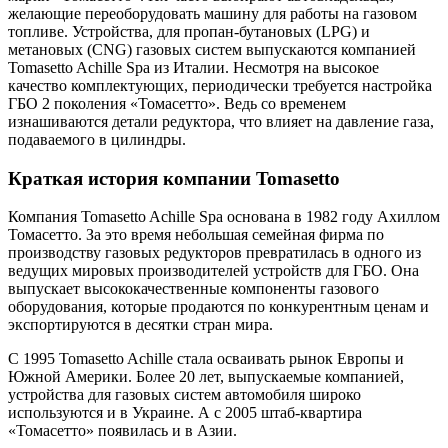
желающие переоборудовать машину для работы на газовом
топливе. Устройства, для пропан-бутановых (LPG) и
метановых (CNG) газовых систем выпускаются компанией
Tomasetto Achille Spa из Италии. Несмотря на высокое
качество комплектующих, периодически требуется настройка
ГБО 2 поколения «Томасетто». Ведь со временем
изнашиваются детали редуктора, что влияет на давление газа,
подаваемого в цилиндры.
Краткая история компании Tomasetto
Компания Tomasetto Achille Spa основана в 1982 году Ахиллом
Томасетто. За это время небольшая семейная фирма по
производству газовых редукторов превратилась в одного из
ведущих мировых производителей устройств для ГБО. Она
выпускает высококачественные компоненты газового
оборудования, которые продаются по конкурентным ценам и
экспортируются в десятки стран мира.
С 1995 Tomasetto Achille стала осваивать рынок Европы и
Южной Америки. Более 20 лет, выпускаемые компанией,
устройства для газовых систем автомобиля широко
используются и в Украине. А с 2005 штаб-квартира
«Томасетто» появилась и в Азии.