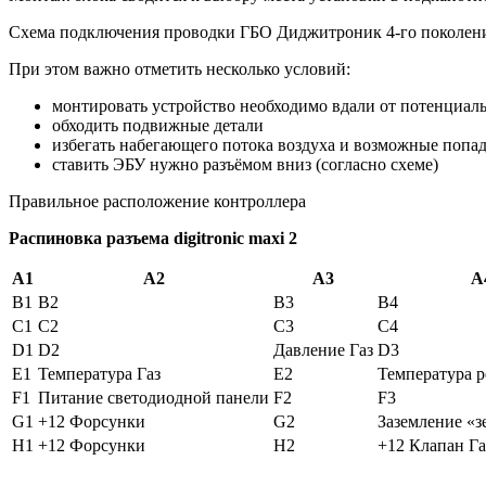
Схема подключения проводки ГБО Диджитроник 4-го поколен
При этом важно отметить несколько условий:
монтировать устройство необходимо вдали от потенциал
обходить подвижные детали
избегать набегающего потока воздуха и возможные попа
ставить ЭБУ нужно разъёмом вниз (согласно схеме)
Правильное расположение контроллера
Распиновка разъема digitronic maxi 2
A1
A2
A3
A
B1
B2
B3
B4
C1
C2
C3
C4
D1
D2
Давление Газ
D3
E1
Температура Газ
E2
Температура р
F1
Питание светодиодной панели
F2
F3
G1
+12 Форсунки
G2
Заземление «з
H1
+12 Форсунки
H2
+12 Клапан Га