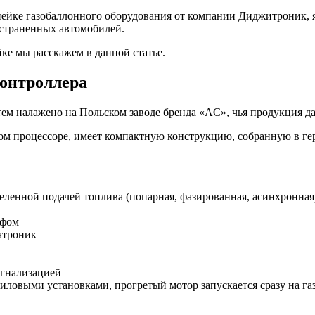
ке газобаллонного оборудования от компании Диджитроник, явл
остраненных автомобилей.
ке мы расскажем в данной статье.
онтроллера
тем налажено на Польском заводе бренда «AC», чья продукция да
ном процессоре, имеет компактную конструкцию, собранную в г
деленной подачей топлива (попарная, фазированная, асинхронная
афом
атроник
игнализацией
иловыми установками, прогретый мотор запускается сразу на газ