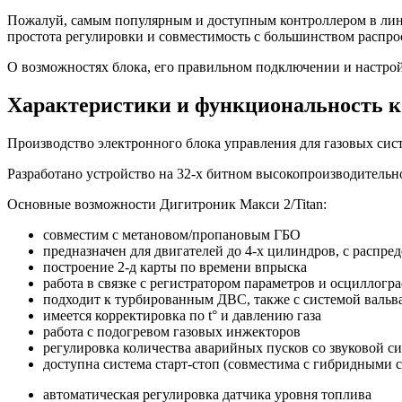
Пожалуй, самым популярным и доступным контроллером в линей
простота регулировки и совместимость с большинством распр
О возможностях блока, его правильном подключении и настрой
Характеристики и функциональность к
Производство электронного блока управления для газовых сис
Разработано устройство на 32-х битном высокопроизводитель
Основные возможности Дигитроник Макси 2/Titan:
совместим с метановом/пропановым ГБО
предназначен для двигателей до 4-х цилиндров, с распре
построение 2-д карты по времени впрыска
работа в связке с регистратором параметров и осциллогр
подходит к турбированным ДВС, также с системой вальв
имеется корректировка по t° и давлению газа
работа с подогревом газовых инжекторов
регулировка количества аварийных пусков со звуковой с
доступна система старт-стоп (совместима с гибридными с
автоматическая регулировка датчика уровня топлива