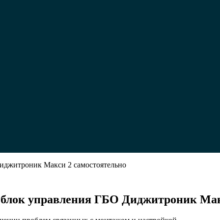
Диджитроник Макси 2 самостоятельно
ь блок управления ГБО Диджитроник Мак
льно
вить