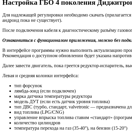
Настройка ГБО 4 поколения Диджитро
Для надлежащей регулировки необходимо скачать (прилагается
андроид пока не существует).
После подключения кабеля к диагностическому разъёму газовог
Ознакомиться с функционалом приложения, можно без подклю
В интерфейсе программы нужно выполнить актуализацию проши
Рекомендация о доступном обновлении будет указана напротив
Далее завести двигатель, пока греется редуктор-испаритель, в
Левая и средняя колонки интерфейса:
тип форсунок
лямбда-зонд (если подключен)
марка датчика температуры редуктора
модель ДУТ (если есть датчик уровня топлива)
тип ДВС (турбо, стандарт, valvetronic — предназначена д
вид топлива (LPG/CNG)
управление впрыска топлива ставим «стандарт» (програм
количество цилиндров
температура перехода на газ (35-40°), на бензин (15-20°)