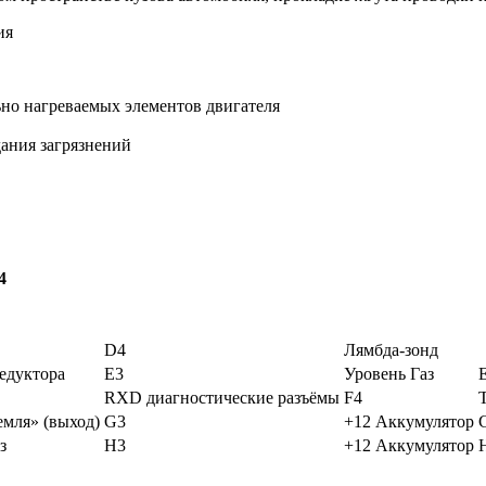
ия
ьно нагреваемых элементов двигателя
дания загрязнений
4
D4
Лямбда-зонд
едуктора
E3
Уровень Газ
RXD диагностические разъёмы
F4
емля» (выход)
G3
+12 Аккумулятор
з
H3
+12 Аккумулятор