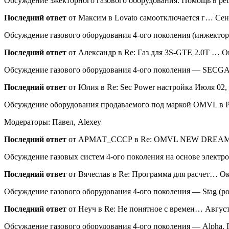
Обсуждение эжекторного газового оборудования. Помощь в ре
настро
блок
Последний ответ
от Максим в Lovato самоотключается г… Сентя
управл
ГБО
Обсуждение газового оборудования 4-ого поколения (инжекто
Диджи
Последний ответ
от Александр в Re: Газ для 3S-GTE 2.0Т … Ок
Макси
2
Обсуждение газового оборудования 4-ого поколения — SECGA
самост
Последний ответ
от Юлия в Re: Sec Power настройка Июля 02, 
Обсуждение оборудования продаваемого под маркой OMVL
Модераторы: Павел, Alexey
Последний ответ
от АРМАТ_СССР в Re: OMVL NEW DREAM Ию
Обсуждение газовых систем 4-ого поколения на основе электро
Последний ответ
от Вячеслав в Re: Программа для расчет… Окт
Обсуждение газового оборудования 4-ого поколения — Stag (ро
Последний ответ
от Неуч в Re: Не понятное с времен… Августа
Обсуждение газового оборудования 4-ого поколения — Alpha.