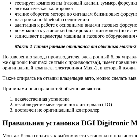
тестирует компоненты (газовый клапан, зуммер, форсунк
автоматическая калибровка
чтение оборотов мотора по сигналам бензиновых форсун
настройка по bluetooth соединению
адаптация к работе с основными видами газовых форсун
возможность установки блокировки с пин кодом (по исте
записывает параметры машины и газового оборудовани
Макси 2 Титан раньше отличался от обычного макси-2
По заверению завода производителя, электронный блок управл
же digitronic four maxi снятый с производства)), имеет повыш
оригинальный комплект электроники Maxi-2, в который входит 
Также опираясь на отзывы владельцев авто, можно сделать выв
Причинами неисправностей обычно являются:
некачественная установка
несоблюдение межсервисного интервала (ТО)
поставлен не оригинальный контроллер.
Правильная установка DGI Digitronic M
Монтаж блока сводится к выбору места установки в подкапотн