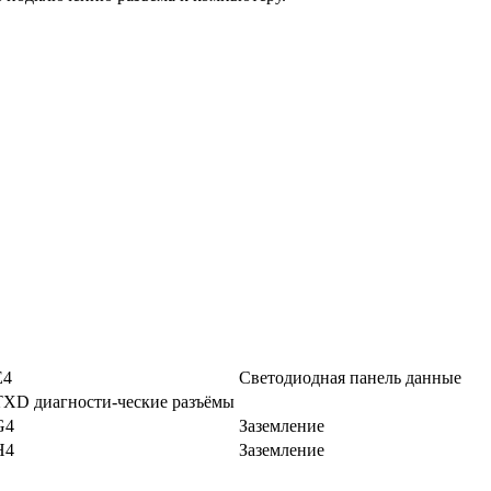
E4
Светодиодная панель данные
TXD диагности-ческие разъёмы
G4
Заземление
H4
Заземление