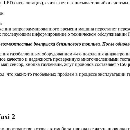
и, LED сигнализация), считывает и записывает ошибки системы
ок
ок
чении запрограммированного времени машина перестанет перехо
я с последующим информирование о техническом обслуживании 
 возможностью довпрыска бензинового топлива. После обновл
ения газобаллонным оборудованием 4-го поколения диджитроник
енное качество и надежность проверенную многочисленными теста
мап сенсор, кнопка газ/бензин, жгут проводов составляет
7150 
од, что каких-то глобальных проблем в процессе эксплуатации г
axi 2
ом пространстве кузова автомобиля, прокладке жгута проводки 