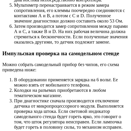
Мультиметр перенастраивается в режим замера
сопротивления, его клеммы поочередно соединяются с
контактами А и В, а потом с С и D. Полученное
значение диагностики должно составить около 53 Ом.
Затем производится замер сопротивления между парами
А и С, а также В и D. На них рабочая величина должна
стремиться к бесконечности. Если полученные значения
оказались другими, то датчик подлежит замене.
Импульсная проверка на самодельном стенде
Можно собрать самодельный прибор без чипов, его схема
приведена ниже:
В оборудовании применяется зарядка на 6 вольт. Ее
можно взять от мобильного телефона.
Колодки на разъемах приобретаются в любом
тематическом магазине.
При диагностике сначала производится отключение
датчика от микропроцессорного модуля. Выполняется
проверка хода штока. Если световой индикатор
самодельного стенда будет гореть ярко, это говорит о
том, что шток регулятора неисправен. Если лампочка
будет гореть в половину силы, то механизм исправен.