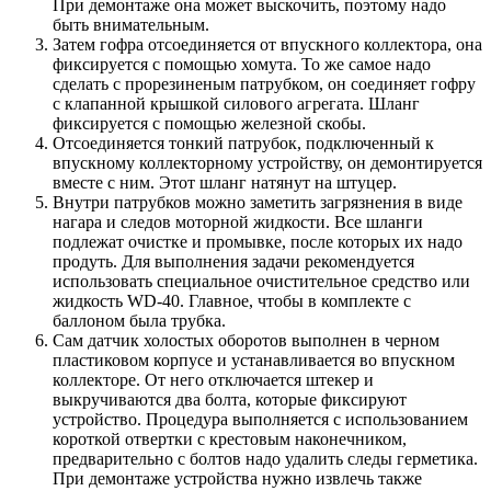
При демонтаже она может выскочить, поэтому надо
быть внимательным.
Затем гофра отсоединяется от впускного коллектора, она
фиксируется с помощью хомута. То же самое надо
сделать с прорезиненым патрубком, он соединяет гофру
с клапанной крышкой силового агрегата. Шланг
фиксируется с помощью железной скобы.
Отсоединяется тонкий патрубок, подключенный к
впускному коллекторному устройству, он демонтируется
вместе с ним. Этот шланг натянут на штуцер.
Внутри патрубков можно заметить загрязнения в виде
нагара и следов моторной жидкости. Все шланги
подлежат очистке и промывке, после которых их надо
продуть. Для выполнения задачи рекомендуется
использовать специальное очистительное средство или
жидкость WD-40. Главное, чтобы в комплекте с
баллоном была трубка.
Сам датчик холостых оборотов выполнен в черном
пластиковом корпусе и устанавливается во впускном
коллекторе. От него отключается штекер и
выкручиваются два болта, которые фиксируют
устройство. Процедура выполняется с использованием
короткой отвертки с крестовым наконечником,
предварительно с болтов надо удалить следы герметика.
При демонтаже устройства нужно извлечь также