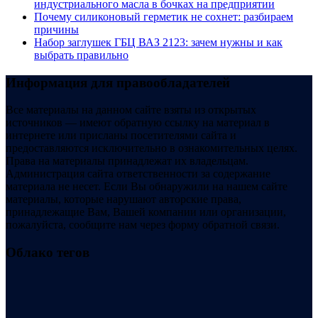
индустриального масла в бочках на предприятии
Почему силиконовый герметик не сохнет: разбираем
причины
Набор заглушек ГБЦ ВАЗ 2123: зачем нужны и как
выбрать правильно
Информация для правообладателей
Все материалы на данном сайте взяты из открытых
источников — имеют обратную ссылку на материал в
интернете или присланы посетителями сайта и
предоставляются исключительно в ознакомительных целях.
Права на материалы принадлежат их владельцам.
Администрация сайта ответственности за содержание
материала не несет. Если Вы обнаружили на нашем сайте
материалы, которые нарушают авторские права,
принадлежащие Вам, Вашей компании или организации,
пожалуйста, сообщите нам через форму обратной связи.
Облако тегов