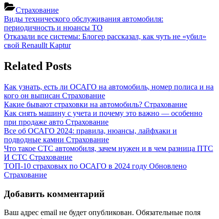
Страхование
Навигация
Previous
Виды технического обслуживания автомобиля:
Post:
периодичность и нюансы ТО
по
Next
Отказали все системы: Блогер рассказал, как чуть не «убил»
записям
Post:
свой Renaullt Kaptur
Related Posts
Как узнать, есть ли ОСАГО на автомобиль, номер полиса и на
кого он выписан
Страхование
Какие бывают страховки на автомобиль?
Страхование
Как снять машину с учета и почему это важно — особенно
при продаже авто
Страхование
Все об ОСАГО 2024: правила, нюансы, лайфхаки и
подводные камни
Страхование
Что такое СТС автомобиля, зачем нужен и в чем разница ПТС
И СТС
Страхование
ТОП-10 страховых по ОСАГО в 2024 году Обновлено
Страхование
Добавить комментарий
Ваш адрес email не будет опубликован.
Обязательные поля