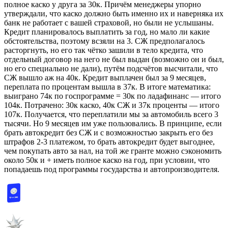
полное каско у друга за 30к. Причём менеджеры упорно
утверждали, что каско должно быть именно их и наверняка их
банк не работает с вашей страховой, но были не услышаны.
Кредит планировалось выплатить за год, но мало ли какие
обстоятельства, поэтому всзяли на 3. СЖ предполагалось
расторгнуть, но его так чётко зашили в тело кредита, что
отдельный договор на него не был выдан (возможно он и был,
но его специально не дали), путём подсчётов высчитали, что
СЖ вышло аж на 40к. Кредит выплачен был за 9 месяцев,
переплата по процентам вышла в 37к. В итоге математика:
выиграно 74к по госпрограмме = 30к по ладафинанс — итого
104к. Потрачено: 30к каско, 40к СЖ и 37к проценты — итого
107к. Получается, что переплатили мы за автомобиль всего 3
тысячи. Но 9 месяцев им уже пользовались. В принципе, если
брать автокредит без СЖ и с возможностью закрыть его без
штрафов 2-3 платежом, то брать автокредит будет выгоднее,
чем покупать авто за нал, на той же гранте можно сэкономить
около 50к и + иметь полное каско на год, при условии, что
попадаешь под программы государства и автопроизводителя.