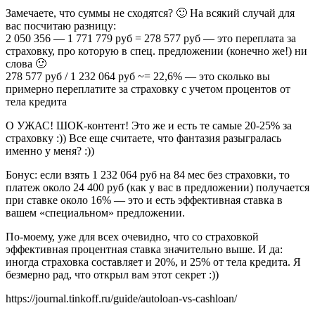
Замечаете, что суммы не сходятся? 🙂 На всякий случай для
вас посчитаю разницу:
2 050 356 — 1 771 779 руб = 278 577 руб — это переплата за
страховку, про которую в спец. предложении (конечно же!) ни
слова 🙂
278 577 руб / 1 232 064 руб ~= 22,6% — это сколько вы
примерно переплатите за страховку с учетом процентов от
тела кредита
О УЖАС! ШОК-контент! Это же и есть те самые 20-25% за
страховку :)) Все еще считаете, что фантазия разыгралась
именно у меня? :))
Бонус: если взять 1 232 064 руб на 84 мес без страховки, то
платеж около 24 400 руб (как у вас в предложении) получается
при ставке около 16% — это и есть эффективная ставка в
вашем «специальном» предложении.
По-моему, уже для всех очевидно, что со страховкой
эффективная процентная ставка значительно выше. И да:
иногда страховка составляет и 20%, и 25% от тела кредита. Я
безмерно рад, что открыл вам этот секрет :))
https://journal.tinkoff.ru/guide/autoloan-vs-cashloan/