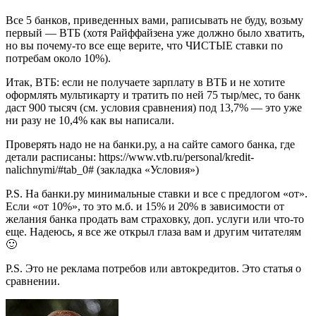
Все 5 банков, приведенных вами, раписывать не буду, возьму
первый — ВТБ (хотя Райффайзена уже должно было хватить,
но вы почему-то все еще верите, что ЧИСТЫЕ ставки по
потребам около 10%).
Итак, ВТБ: если не получаете зарплату в ВТБ и не хотите
оформлять мультикарту и тратить по ней 75 тыр/мес, то банк
даст 900 тысяч (см. условия сравнения) под 13,7% — это уже
ни разу не 10,4% как вы написали.
Проверять надо не на банки.ру, а на сайте самого банка, где
детали расписаны: https://www.vtb.ru/personal/kredit-
nalichnymi/#tab_0# (закладка «Условия»)
P.S. На банки.ру минимальные ставки и все с предлогом «от».
Если «от 10%», то это м.б. и 15% и 20% в зависимости от
желания банка продать вам страховку, доп. услуги или что-то
еще. Надеюсь, я все же открыл глаза вам и другим читателям
🙂
P.S. Это не реклама потребов или автокредитов. Это статья о
сравнении.