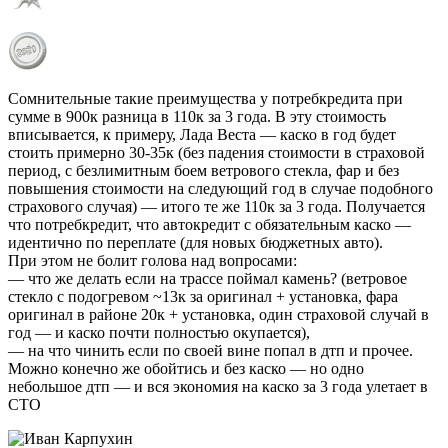
Сомнительные такие преимущества у потребкредита при
сумме в 900к разница в 110к за 3 года. В эту стоимость
вписывается, к примеру, Лада Веста — каско в год будет
стоить примерно 30-35к (без падения стоимости в страховой
период, с безлимитным боем ветрового стекла, фар и без
повышения стоимости на следующий год в случае подобного
страхового случая) — итого те же 110к за 3 года. Получается
что потребкредит, что автокредит с обязательным каско —
идентично по переплате (для новых бюджетных авто).
При этом не болит голова над вопросами:
— что же делать если на трассе поймал камень? (ветровое
стекло с подогревом ~13к за оригинал + установка, фара
оригинал в районе 20к + установка, один страховой случай в
год — и каско почти полностью окупается),
— на что чинить если по своей вине попал в дтп и прочее.
Можно конечно же обойтись и без каско — но одно
небольшое дтп — и вся экономия на каско за 3 года улетает в
СТО