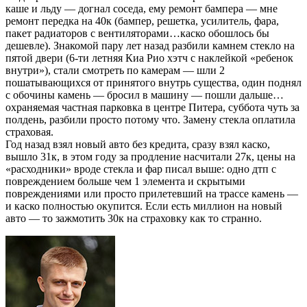
каше и льду — догнал соседа, ему ремонт бампера — мне
ремонт передка на 40к (бампер, решетка, усилитель, фара,
пакет радиаторов с вентиляторами…каско обошлось бы
дешевле). Знакомой пару лет назад разбили камнем стекло на
пятой двери (6-ти летняя Киа Рио хэтч с наклейкой «ребенок
внутри»), стали смотреть по камерам — шли 2
пошатывающихся от принятого внутрь существа, один поднял
с обочины камень — бросил в машину — пошли дальше…
охраняемая частная парковка в центре Питера, суббота чуть за
полдень, разбили просто потому что. Замену стекла оплатила
страховая.
Год назад взял новый авто без кредита, сразу взял каско,
вышло 31к, в этом году за продление насчитали 27к, цены на
«расходники» вроде стекла и фар писал выше: одно дтп с
повреждением больше чем 1 элемента и скрытыми
повреждениями или просто прилетевший на трассе камень —
и каско полностью окупится. Если есть миллион на новый
авто — то зажмотить 30к на страховку как то странно.