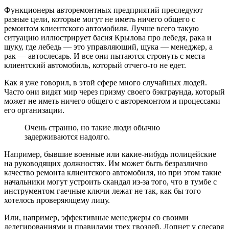
Функционеры авторемонтных предприятий преследуют
разные цели, которые могут не иметь ничего общего с
ремонтом клиентского автомобиля. Лучше всего такую
ситуацию иллюстрирует басня Крылова про лебедя, рака и
щуку, где лебедь — это управляющий, щука — менеджер, а
рак — автослесарь. И все они пытаются стронуть с места
клиентский автомобиль, который отчего-то не едет.
Как я уже говорил, в этой сфере много случайных людей.
Часто они видят мир через призму своего бэкграунда, который
может не иметь ничего общего с авторемонтом и процессами
его организации.
Очень странно, но такие люди обычно
задерживаются надолго.
Например, бывшие военные или какие-нибудь полицейские
на руководящих должностях. Им может быть безразлично
качество ремонта клиентского автомобиля, но при этом такие
начальники могут устроить скандал из-за того, что в тумбе с
инструментом гаечные ключи лежат не так, как бы того
хотелось проверяющему лицу.
Или, например, эффективные менеджеры со своими
делегированиями и правилами трех гвоздей. Лопнет у слесаря