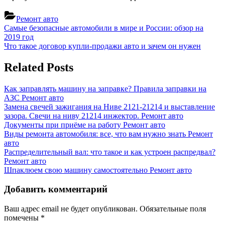
Ремонт авто
Навигация
Previous
Самые безопасные автомобили в мире и России: обзор на
Post:
2019 год
по
Next
Что такое договор купли-продажи авто и зачем он нужен
записям
Post:
Related Posts
Как заправлять машину на заправке? Правила заправки на
АЗС
Ремонт авто
Замена свечей зажигания на Ниве 2121-21214 и выставление
зазора. Свечи на ниву 21214 инжектор.
Ремонт авто
Документы при приёме на работу
Ремонт авто
Виды ремонта автомобиля: все, что вам нужно знать
Ремонт
авто
Распределительный вал: что такое и как устроен распредвал?
Ремонт авто
Шпаклюем свою машину самостоятельно
Ремонт авто
Добавить комментарий
Ваш адрес email не будет опубликован.
Обязательные поля
помечены
*