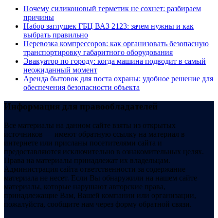
Почему силиконовый герметик не сохнет: разбираем
причины
Набор заглушек ГБЦ ВАЗ 2123: зачем нужны и как
выбрать правильно
Перевозка компрессоров: как организовать безопасную
транспортировку габаритного оборудования
Эвакуатор по городу: когда машина подводит в самый
неожиданный момент
Аренда бытовок для поста охраны: удобное решение для
обеспечения безопасности объекта
Информация для правообладателей
Все материалы на данном сайте взяты из открытых
источников — имеют обратную ссылку на материал в
интернете или присланы посетителями сайта и
предоставляются исключительно в ознакомительных целях.
Права на материалы принадлежат их владельцам.
Администрация сайта ответственности за содержание
материала не несет. Если Вы обнаружили на нашем сайте
материалы, которые нарушают авторские права,
принадлежащие Вам, Вашей компании или организации,
пожалуйста, сообщите нам через форму обратной связи.