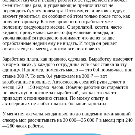
смениться два раза, и управляющие предпочитают не
переводить бумагу почем зря. Поэтому, если человек вдруг
захочет уволиться, он сообщит об этом только после того, как
получит зарплату. К тому времени он отработает уже
половину следующего месяца. С зарплатой, кстати, часто
кидают, придумывая какие-то формальные поводы, и
увольняющийся прекрасно понимает, что денег за две
отработанные недели ему не видать. И тогда он решает
остаться еще на месяц, а потом все повторяется.
Заработная плата, как правило, сдельная. Выработку измеряют
в нормо-часах, у каждого сотрудника есть своя ставка за эту
единицу. Например, поменять масло — это 0,4 нормо-часа при
ставке 300 ₽. То есть 0,4 умножаем на 300 ₽ — вот
заработанные кровные. Автослесарь средней руки делает в
месяц 120—150 нормо -часов. Обычно работники стараются
не рвать пуп в погоне за выработкой, так как это часто
приводит к понижению ставки. По моему опыту, в
автосервисах не любят платить большие зарплаты.
У меня нет актуальных данных, но до пандемии начинающий
слесарь мог рассчитывать на 30 000—35 000 ₽ в месяц при 240
—260 часах работы.