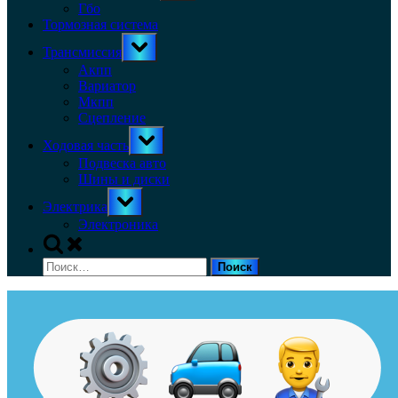
menu
Гбо
Тормозная система
Toggle
Трансмиссия
sub-
menu
Акпп
Вариатор
Мкпп
Сцепление
Toggle
Ходовая часть
sub-
menu
Подвеска авто
Шины и диски
Toggle
Электрика
sub-
menu
Электроника
Toggle
search
Найти:
form