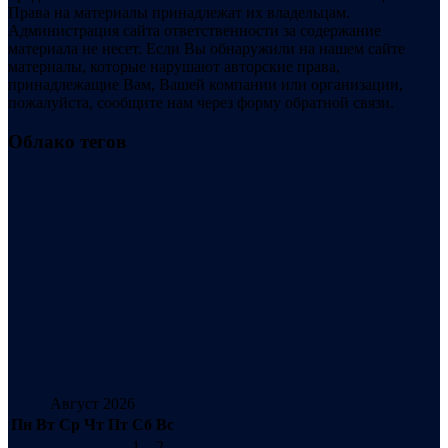
Права на материалы принадлежат их владельцам.
Администрация сайта ответственности за содержание
материала не несет. Если Вы обнаружили на нашем сайте
материалы, которые нарушают авторские права,
принадлежащие Вам, Вашей компании или организации,
пожалуйста, сообщите нам через форму обратной связи.
Облако тегов
Август 2026
Пн
Вт
Ср
Чт
Пт
Сб
Вс
1
2