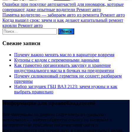
Ошибки при покупке автозапчастей для иномарок, которые
совершают даже опытные водители
Ремонт авто
Памятка водителю — забираем авто из ремонта
Ремонт авто
Когда вышел срок: зачем и как делают капитальный ремонт
кровли
Ремонт авто
Найти:
Свежие записи
Почему важно менять масло в вариаторе вовремя
Купоны c кодом с переменными данными
Как грамотно организовать закупку и хранение
индустриального масла в бочках на предприятии
Почему силиконовый герметик не сохнет: разбираем
причины
Набор заглушек ГБЦ ВАЗ 2123: зачем нужны и как
выбрать правильно
Информация для правообладателей
Все материалы на данном сайте взяты из открытых
источников — имеют обратную ссылку на материал в
интернете или присланы посетителями сайта и
предоставляются исключительно в ознакомительных целях.