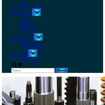
menu
Гбо
Тормозная система
Toggle
Трансмиссия
sub-
menu
Акпп
Вариатор
Мкпп
Сцепление
Toggle
Ходовая часть
sub-
menu
Подвеска авто
Шины и диски
Toggle
Электрика
sub-
menu
Электроника
Toggle
search
Найти:
form