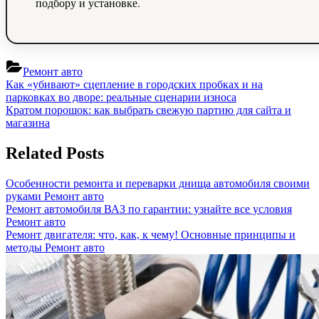
подбору и установке.
Ремонт авто
Навигация
Previous
Как «убивают» сцепление в городских пробках и на
Post:
парковках во дворе: реальные сценарии износа
по
Next
Кратом порошок: как выбрать свежую партию для сайта и
записям
Post:
магазина
Related Posts
Особенности ремонта и переварки днища автомобиля своими
руками
Ремонт авто
Ремонт автомобиля ВАЗ по гарантии: узнайте все условия
Ремонт авто
Ремонт двигателя: что, как, к чему! Основные принципы и
методы
Ремонт авто