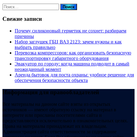
Найти:
Свежие записи
Почему силиконовый герметик не сохнет: разбираем
причины
Набор заглушек ГБЦ ВАЗ 2123: зачем нужны и как
выбрать правильно
Перевозка компрессоров: как организовать безопасную
транспортировку габаритного оборудования
Эвакуатор по городу: когда машина подводит в самый
неожиданный момент
Аренда бытовок для поста охраны: удобное решение для
обеспечения безопасности объекта
Информация для правообладателей
Все материалы на данном сайте взяты из открытых
источников — имеют обратную ссылку на материал в
интернете или присланы посетителями сайта и
предоставляются исключительно в ознакомительных целях.
Права на материалы принадлежат их владельцам.
Администрация сайта ответственности за содержание