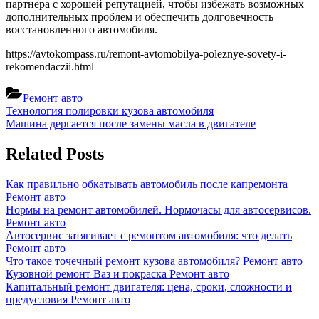
партнера с хорошей репутацией, чтобы избежать возможных
дополнительных проблем и обеспечить долговечность
восстановленного автомобиля.
https://avtokompass.ru/remont-avtomobilya-poleznye-sovety-i-
rekomendaczii.html
Ремонт авто
Навигация
Previous
Технология полировки кузова автомобиля
Post:
Next
Машина дергается после замены масла в двигателе
по
Post:
записям
Related Posts
Как правильно обкатывать автомобиль после капремонта
Ремонт авто
Нормы на ремонт автомобилей. Нормочасы для автосервисов.
Ремонт авто
Автосервис затягивает с ремонтом автомобиля: что делать
Ремонт авто
Что такое точечный ремонт кузова автомобиля?
Ремонт авто
Кузовной ремонт Ваз и покраска
Ремонт авто
Капитальный ремонт двигателя: цена, сроки, сложности и
предусловия
Ремонт авто