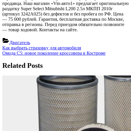
продавца. Наш магазин «Vin-авто1» предлагает оригинальную
раздатку Super Select Mitsubishi L200 2.5л МКПП 2010г
(артикул 3242A025) без дефектов и без пробега по РФ. Цена
— 75 000 рублей. Гарантия, бесплатная доставка по Москве,
отправка в регионы. Перед приездом обязательно позвоните
— товар ходовой. Контакты на сайте.
Двигатель
Навигация
Previous
Как выбрать страховку для автомобиля
Post:
Next
Омода С5: новое поколение кроссовера в Костроме
по
Post:
записям
Related Posts