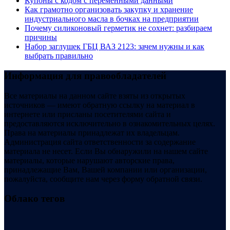
Купоны c кодом с переменными данными
Как грамотно организовать закупку и хранение
индустриального масла в бочках на предприятии
Почему силиконовый герметик не сохнет: разбираем
причины
Набор заглушек ГБЦ ВАЗ 2123: зачем нужны и как
выбрать правильно
Информация для правообладателей
Все материалы на данном сайте взяты из открытых
источников — имеют обратную ссылку на материал в
интернете или присланы посетителями сайта и
предоставляются исключительно в ознакомительных целях.
Права на материалы принадлежат их владельцам.
Администрация сайта ответственности за содержание
материала не несет. Если Вы обнаружили на нашем сайте
материалы, которые нарушают авторские права,
принадлежащие Вам, Вашей компании или организации,
пожалуйста, сообщите нам через форму обратной связи.
Облако тегов