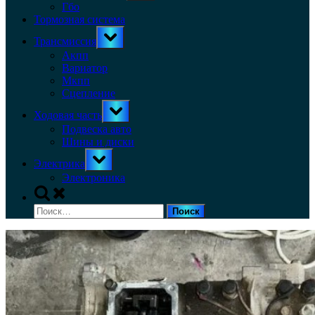
menu
Гбо
Тормозная система
Toggle
Трансмиссия
sub-
menu
Акпп
Вариатор
Мкпп
Сцепление
Toggle
Ходовая часть
sub-
menu
Подвеска авто
Шины и диски
Toggle
Электрика
sub-
menu
Электроника
Toggle
search
Найти:
form