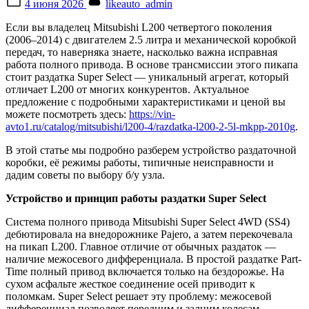
4 июня 2026
likeauto_admin
on
Если вы владелец Mitsubishi L200 четвертого поколения
(2006–2014) с двигателем 2.5 литра и механической коробкой
передач, то наверняка знаете, насколько важна исправная
работа полного привода. В основе трансмиссии этого пикапа
стоит раздатка Super Select — уникальный агрегат, который
отличает L200 от многих конкурентов. Актуальное
предложение с подробными характеристиками и ценой вы
можете посмотреть здесь:
https://vin-
avto1.ru/catalog/mitsubishi/l200-4/razdatka-l200-2-5l-mkpp-2010g
.
В этой статье мы подробно разберем устройство раздаточной
коробки, её режимы работы, типичные неисправности и
дадим советы по выбору б/у узла.
Устройство и принцип работы раздатки Super Select
Система полного привода Mitsubishi Super Select 4WD (SS4)
дебютировала на внедорожнике Pajero, а затем перекочевала
на пикап L200. Главное отличие от обычных раздаток —
наличие межосевого дифференциала. В простой раздатке Part-
Time полный привод включается только на бездорожье. На
сухом асфальте жесткое соединение осей приводит к
поломкам. Super Select решает эту проблему: межосевой
дифференциал позволяет передним и задним колесам