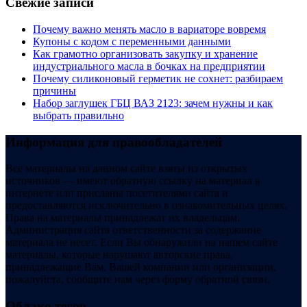
Свежие записи
Почему важно менять масло в вариаторе вовремя
Купоны c кодом с переменными данными
Как грамотно организовать закупку и хранение
индустриального масла в бочках на предприятии
Почему силиконовый герметик не сохнет: разбираем
причины
Набор заглушек ГБЦ ВАЗ 2123: зачем нужны и как
выбрать правильно
Информация для правообладателей
Все материалы на данном сайте взяты из открытых
источников — имеют обратную ссылку на материал в
интернете или присланы посетителями сайта и
предоставляются исключительно в ознакомительных целях.
Права на материалы принадлежат их владельцам.
Администрация сайта ответственности за содержание
материала не несет. Если Вы обнаружили на нашем сайте
материалы, которые нарушают авторские права,
принадлежащие Вам, Вашей компании или организации,
пожалуйста, сообщите нам через форму обратной связи.
Облако тегов