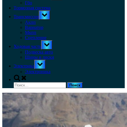
menu
Гбо
Тормозная система
Toggle
Трансмиссия
sub-
menu
Акпп
Вариатор
Мкпп
Сцепление
Toggle
Ходовая часть
sub-
menu
Подвеска авто
Шины и диски
Toggle
Электрика
sub-
menu
Электроника
Toggle
search
Найти:
form