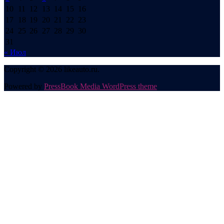
10
11
12
13
14
15
16
17
18
19
20
21
22
23
24
25
26
27
28
29
30
31
« Июл
Copyright © 2026 likeauto.ru.
Powered by
PressBook Media WordPress theme