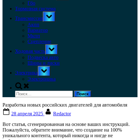
menu
Гбо
Тормозная система
Toggle
Трансмиссия
sub-
menu
Акпп
Вариатор
Мкпп
Сцепление
Toggle
Ходовая часть
sub-
menu
Подвеска авто
Шины и диски
Toggle
Электрика
sub-
menu
Электроника
Toggle
search
Найти:
form
Разработка новых российских двигателей для автомобиля
Posted
By
28 апреля 2025
Redactor
on
Вот статья, сгенерированная на основе ваших инструкций.
Пожалуйста, обратите внимание, что создание на 100%
уникального контента, который никогда и нигде не