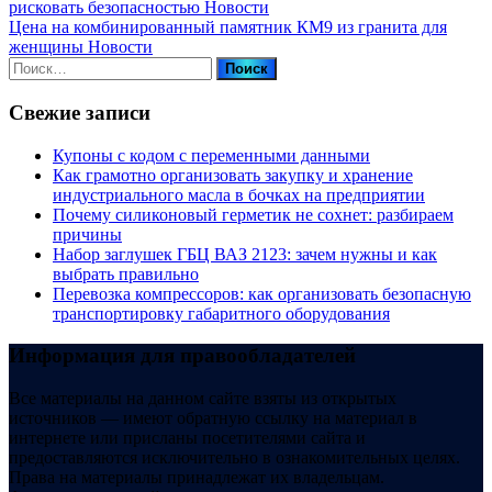
рисковать безопасностью
Новости
Цена на комбинированный памятник КМ9 из гранита для
женщины
Новости
Найти:
Свежие записи
Купоны c кодом с переменными данными
Как грамотно организовать закупку и хранение
индустриального масла в бочках на предприятии
Почему силиконовый герметик не сохнет: разбираем
причины
Набор заглушек ГБЦ ВАЗ 2123: зачем нужны и как
выбрать правильно
Перевозка компрессоров: как организовать безопасную
транспортировку габаритного оборудования
Информация для правообладателей
Все материалы на данном сайте взяты из открытых
источников — имеют обратную ссылку на материал в
интернете или присланы посетителями сайта и
предоставляются исключительно в ознакомительных целях.
Права на материалы принадлежат их владельцам.