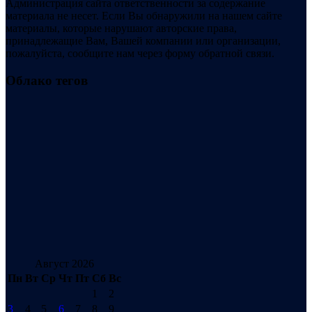
Администрация сайта ответственности за содержание
материала не несет. Если Вы обнаружили на нашем сайте
материалы, которые нарушают авторские права,
принадлежащие Вам, Вашей компании или организации,
пожалуйста, сообщите нам через форму обратной связи.
Облако тегов
Август 2026
Пн
Вт
Ср
Чт
Пт
Сб
Вс
1
2
3
4
5
6
7
8
9