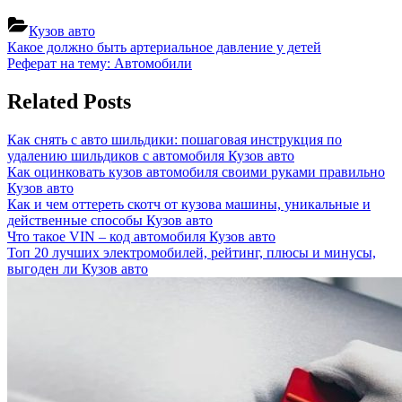
Кузов авто
Навигация
Previous
Какое должно быть артериальное давление у детей
Post:
Next
Реферат на тему: Автомобили
по
Post:
записям
Related Posts
Как снять с авто шильдики: пошаговая инструкция по
удалению шильдиков с автомобиля
Кузов авто
Как оцинковать кузов автомобиля своими руками правильно
Кузов авто
Как и чем оттереть скотч от кузова машины, уникальные и
действенные способы
Кузов авто
Что такое VIN – код автомобиля
Кузов авто
Топ 20 лучших электромобилей, рейтинг, плюсы и минусы,
выгоден ли
Кузов авто