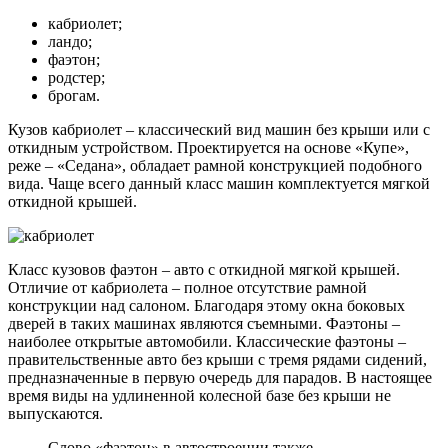
кабриолет;
ландо;
фаэтон;
родстер;
брогам.
Кузов кабриолет – классический вид машин без крыши или с
откидным устройством. Проектируется на основе «Купе»,
реже – «Седана», обладает рамной конструкцией подобного
вида. Чаще всего данный класс машин комплектуется мягкой
откидной крышей.
Класс кузовов фаэтон – авто с откидной мягкой крышей.
Отличие от кабриолета – полное отсутствие рамной
конструкции над салоном. Благодаря этому окна боковых
дверей в таких машинах являются съемными. Фаэтоны –
наиболее открытые автомобили. Классические фаэтоны –
правительственные авто без крыши с тремя рядами сидений,
предназначенные в первую очередь для парадов. В настоящее
время виды на удлиненной колесной базе без крыши не
выпускаются.
Слово «фаэтон» в автостроении также