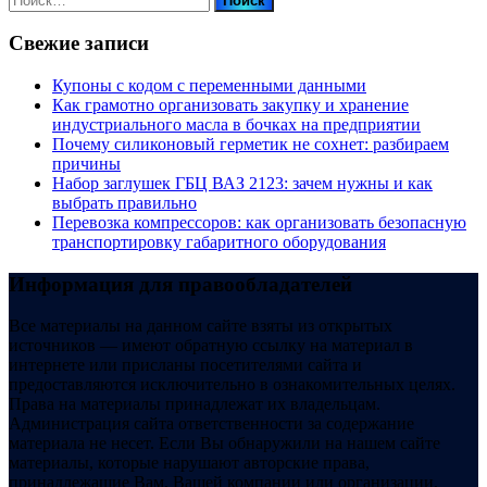
Свежие записи
Купоны c кодом с переменными данными
Как грамотно организовать закупку и хранение
индустриального масла в бочках на предприятии
Почему силиконовый герметик не сохнет: разбираем
причины
Набор заглушек ГБЦ ВАЗ 2123: зачем нужны и как
выбрать правильно
Перевозка компрессоров: как организовать безопасную
транспортировку габаритного оборудования
Информация для правообладателей
Все материалы на данном сайте взяты из открытых
источников — имеют обратную ссылку на материал в
интернете или присланы посетителями сайта и
предоставляются исключительно в ознакомительных целях.
Права на материалы принадлежат их владельцам.
Администрация сайта ответственности за содержание
материала не несет. Если Вы обнаружили на нашем сайте
материалы, которые нарушают авторские права,
принадлежащие Вам, Вашей компании или организации,