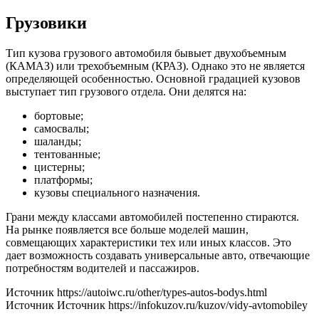
Грузовики
Тип кузова грузового автомобиля бывыет двухобъемным
(КАМАЗ) или трехобъемным (КРАЗ). Однако это не является
определяющей особенностью. Основной градацией кузовов
выступает тип грузового отдела. Они делятся на:
бортовые;
самосвалы;
шаланды;
тентованные;
цистерны;
платформы;
кузовы специального назначения.
Грани между классами автомобилей постепенно стираются.
На рынке появляется все больше моделей машин,
совмещающих характеристики тех или иных классов. Это
дает возможность создавать универсальные авто, отвечающие
потребностям водителей и пассажиров.
Источник https://autoiwc.ru/other/types-autos-bodys.html
Источник Источник https://infokuzov.ru/kuzov/vidy-avtomobiley