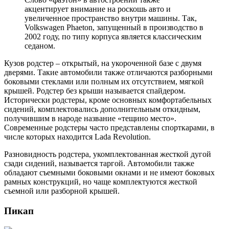
акцентирует внимание на роскошь авто и
увеличенное пространство внутри машины. Так,
Volkswagen Phaeton, запущенный в производство в
2002 году, по типу корпуса является классическим
седаном.
Кузов родстер – открытый, на укороченной базе с двумя
дверями. Такие автомобили также отличаются разборными
боковыми стеклами или полным их отсутствием, мягкой
крышей. Родстер без крыши называется спайдером.
Исторически родстеры, кроме основных комфортабельных
сидений, комплектовались дополнительным откидным,
получившим в народе название «тещино место».
Современные родстеры часто представлены спорткарами, в
числе которых находится Lada Revolution.
Разновидность родстера, укомплектованная жесткой дугой
сзади сидений, называется таргой. Автомобили также
обладают съемными боковыми окнами и не имеют боковых
рамных конструкций, но чаще комплектуются жесткой
съемной или разборной крышей.
Пикап