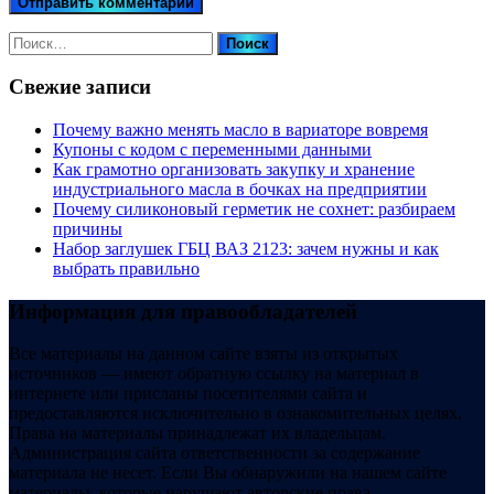
Найти:
Свежие записи
Почему важно менять масло в вариаторе вовремя
Купоны c кодом с переменными данными
Как грамотно организовать закупку и хранение
индустриального масла в бочках на предприятии
Почему силиконовый герметик не сохнет: разбираем
причины
Набор заглушек ГБЦ ВАЗ 2123: зачем нужны и как
выбрать правильно
Информация для правообладателей
Все материалы на данном сайте взяты из открытых
источников — имеют обратную ссылку на материал в
интернете или присланы посетителями сайта и
предоставляются исключительно в ознакомительных целях.
Права на материалы принадлежат их владельцам.
Администрация сайта ответственности за содержание
материала не несет. Если Вы обнаружили на нашем сайте
материалы, которые нарушают авторские права,