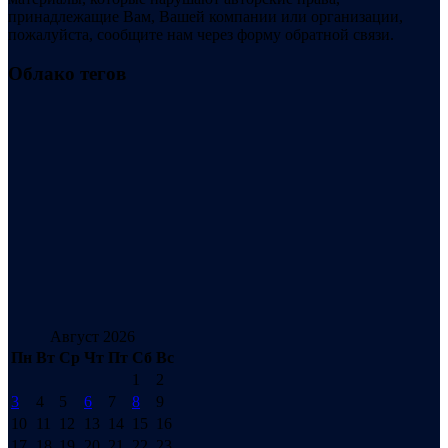
принадлежащие Вам, Вашей компании или организации,
пожалуйста, сообщите нам через форму обратной связи.
Облако тегов
Август 2026
Пн
Вт
Ср
Чт
Пт
Сб
Вс
1
2
3
4
5
6
7
8
9
10
11
12
13
14
15
16
17
18
19
20
21
22
23