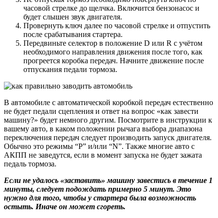
часовой стрелке до щелчка. Включится бензонасос и
будет слышен звук двигателя.
Провернуть ключ далее по часовой стрелке и отпустить
после срабатывания стартера.
Передвиньте селектор в положение D или R с учётом
необходимого направления движения после того, как
прогреется коробка передач. Начните движение после
отпускания педали тормоза.
В автомобиле с автоматической коробкой передач естественно
не будет педали сцепления и ответ на вопрос «как завести
машину?» будет немного другим. Посмотрите в инструкции к
вашему авто, в каком положении рычага выбора диапазона
переключения передач следует производить запуск двигателя.
Обычно это режимы “P” и/или “N”. Также многие авто с
АКПП не заведутся, если в момент запуска не будет зажата
педаль тормоза.
Если не удалось «заставить» машину завестись в течение 1
минуты, следует подождать примерно 5 минут. Это
нужно для того, чтобы у стартера была возможность
остыть. Иначе он может сгореть.