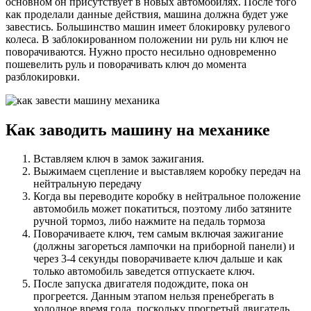
основном он присутствует в новых автомобилях. После того
как проделали данные действия, машина должна будет уже
завестись. Большинство машин имеет блокировку рулевого
колеса. В заблокированном положении ни руль ни ключ не
поворачиваются. Нужно просто несильно одновременно
пошевелить руль и поворачивать ключ до момента
разблокировки.
Как заводить машину на механике
Вставляем ключ в замок зажигания.
Выжимаем сцепление и выставляем коробку передач на
нейтральную передачу
Когда вы переводите коробку в нейтральное положение
автомобиль может покатиться, поэтому либо затяните
ручной тормоз, либо нажмите на педаль тормоза
Поворачиваете ключ, тем самым включая зажигание
(должны загореться лампочки на приборной панели) и
через 3-4 секунды поворачиваете ключ дальше и как
только автомобиль заведется отпускаете ключ.
После запуска двигателя подождите, пока он
прогреется. Данным этапом нельзя пренебрегать в
холодное время года, поскольку прогретый двигатель