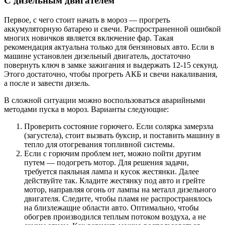
С дизельным двигателем
Первое, с чего стоит начать в мороз — прогреть
аккумуляторную батарею и свечи. Распространенной ошибкой
многих новичков является включение фар. Такая
рекомендация актуальна только для бензиновых авто. Если в
машине установлен дизельный двигатель, достаточно
повернуть ключ в замке зажигания и выдержать 12-15 секунд.
Этого достаточно, чтобы прогреть АКБ и свечи накаливания,
а после и завести дизель.
В сложной ситуации можно воспользоваться аварийными
методами пуска в мороз. Варианты следующие:
Проверить состояние горючего. Если солярка замерзла
(загустела), стоит вызвать буксир, и поставить машину в
тепло для отогревания топливной системы.
Если с горючим проблем нет, можно пойти другим
путем — подогреть мотор. Для решения задачи,
требуется паяльная лампа и кусок жестянки. Далее
действуйте так. Кладите жестянку под авто и грейте
мотор, направляя огонь от лампы на металл дизельного
двигателя. Следите, чтобы пламя не распространялось
на близлежащие области авто. Оптимально, чтобы
обогрев производился теплым потоком воздуха, а не