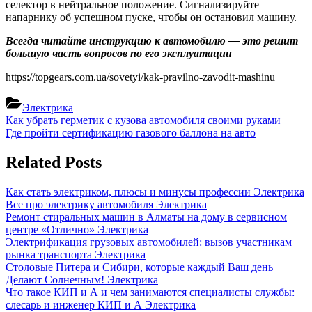
селектор в нейтральное положение. Сигнализируйте
напарнику об успешном пуске, чтобы он остановил машину.
Всегда читайте инструкцию к автомобилю — это решит
большую часть вопросов по его эксплуатации
https://topgears.com.ua/sovetyi/kak-pravilno-zavodit-mashinu
Электрика
Навигация
Previous
Как убрать герметик с кузова автомобиля своими руками
Post:
Next
Где пройти сертификацию газового баллона на авто
по
Post:
записям
Related Posts
Как стать электриком, плюсы и минусы профессии
Электрика
Все про электрику автомобиля
Электрика
Ремонт стиральных машин в Алматы на дому в сервисном
центре «Отлично»
Электрика
Электрификация грузовых автомобилей: вызов участникам
рынка транспорта
Электрика
Столовые Питера и Сибири, которые каждый Ваш день
Делают Солнечным!
Электрика
Что такое КИП и А и чем занимаются специалисты службы:
слесарь и инженер КИП и А
Электрика