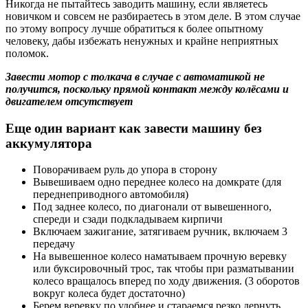
Никогда не пытайтесь заводить машину, если являетесь
новичком и совсем не разбираетесь в этом деле. В этом случае
по этому вопросу лучше обратиться к более опытному
человеку, дабы избежать ненужных и крайне неприятных
поломок.
Завести мотор с толкача в случае с автоматикой не
получится, поскольку прямой контакт между колёсами и
двигателем отсутствует
Еще один вариант как завести машину без
аккумулятора
Поворачиваем руль до упора в сторону
Вывешиваем одно переднее колесо на домкрате (для
переднеприводного автомобиля)
Под заднее колесо, по диагонали от вывешенного,
спереди и сзади подкладываем кирпичи
Включаем зажигание, затягиваем ручник, включаем 3
передачу
На вывешенное колесо наматываем прочную веревку
или буксировочный трос, так чтобы при разматывании
колесо вращалось вперед по ходу движения. (3 оборотов
вокруг колеса будет достаточно)
Берем веревку по удобнее и стараемся резко дернуть.