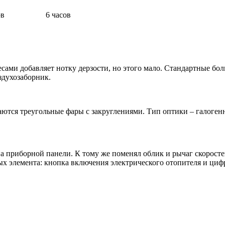
ов
6 часов
ами добавляет нотку дерзости, но этого мало. Стандартные бо
здухозаборник.
аются треугольные фары с закруглениями. Тип оптики – галоген
 приборной панели. К тому же поменял облик и рычаг скоростей
вых элемента: кнопка включения электрического отопителя и ци