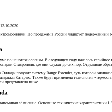
12.10.2020
ктромобилями. По продажам в России лидирует подержанный Nis
а
уме по нанотехнологиям. В следующем году началось серийное 
сопарки Ставрополя, где они служат до сих пор. Отдельные обр
ия Эллады получит систему Range Extender, суть которой заключ
одзаряжая батарею. Также будет применена технология «термос
ей представлено ниже.
ada
напоминая её внешне. Основные технические характеристики LA