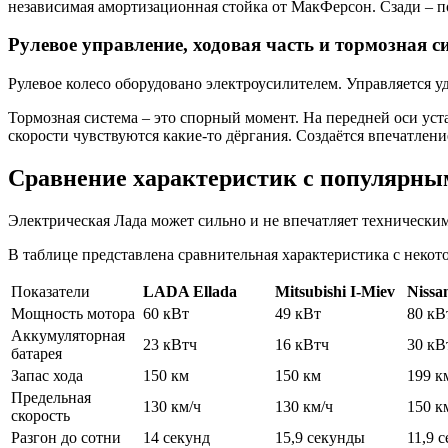
независимая амортизационная стойка от МакФерсон. Сзади – п
Рулевое управление, ходовая часть и тормозная с
Рулевое колесо оборудовано электроусилителем. Управляется уд
Тормозная система – это спорный момент. На передней оси ус
скорости чувствуются какие-то дёргания. Создаётся впечатлен
Сравнение характеристик с популярны
Электрическая Лада может сильно и не впечатляет технически
В таблице представлена сравнительная характеристика с неко
Показатели
LADA Ellada
Mitsubishi I-Miev
Nissa
Мощность мотора
60 кВт
49 кВт
80 кВ
Аккумуляторная
23 кВтч
16 кВтч
30 кВ
батарея
Запас хода
150 км
150 км
199 к
Предельная
130 км/ч
130 км/ч
150 к
скорость
Разгон до сотни
14 секунд
15,9 секунды
11,9 