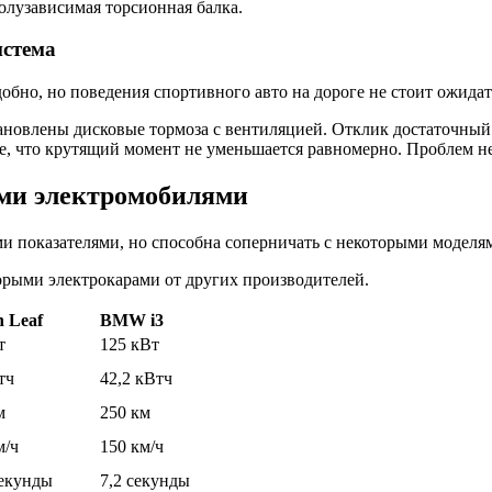
олузависимая торсионная балка.
истема
обно, но поведения спортивного авто на дороге не стоит ожидат
тановлены дисковые тормоза с вентиляцией. Отклик достаточны
ие, что крутящий момент не уменьшается равномерно. Проблем не
ми электромобилями
ми показателями, но способна соперничать с некоторыми моделя
торыми электрокарами от других производителей.
n Leaf
BMW i3
т
125 кВт
тч
42,2 кВтч
м
250 км
м/ч
150 км/ч
секунды
7,2 секунды