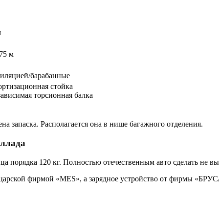
м
475 м
тиляцией/барабанные
ортизационная стойка
ависимая торсионная балка
ена запаска. Располагается она в нише багажного отделения.
Эллада
ца порядка 120 кг. Полностью отечественным авто сделать не в
царской фирмой «MES», а зарядное устройство от фирмы «БРУСА