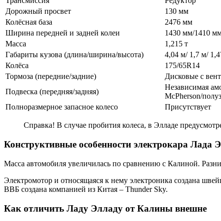
Трансмиссия
Редуктор
Дорожный просвет
130 мм
Колёсная база
2476 мм
Ширина передней и задней колеи
1430 мм/1410 м
Масса
1,215 т
Габариты кузова (длина/ширина/высота)
4,04 м/ 1,7 м/ 1,
Колёса
175/65R14
Тормоза (передние/задние)
Дисковые с вен
Независимая ам
Подвеска (передняя/задняя)
McPherson/полуз
Полноразмерное запасное колесо
Присутствует
Справка! В случае пробития колеса, в Элладе предусмотр
Конструктивные особенности электрокара Лада 
Масса автомобиля увеличилась по сравнению с Калиной. Разни
Электромотор и относящаяся к нему электроника создана швей
ВВБ создана компанией из Китая – Thunder Sky.
Как отличить Ладу Элладу от Калины внешне