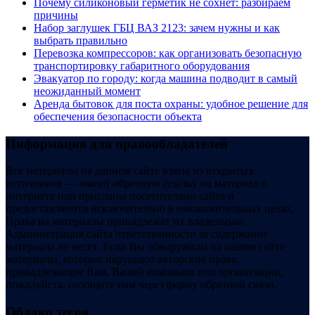
Почему силиконовый герметик не сохнет: разбираем
причины
Набор заглушек ГБЦ ВАЗ 2123: зачем нужны и как
выбрать правильно
Перевозка компрессоров: как организовать безопасную
транспортировку габаритного оборудования
Эвакуатор по городу: когда машина подводит в самый
неожиданный момент
Аренда бытовок для поста охраны: удобное решение для
обеспечения безопасности объекта
Информация для правообладателей
Все материалы на данном сайте взяты из открытых
источников — имеют обратную ссылку на материал в
интернете или присланы посетителями сайта и
предоставляются исключительно в ознакомительных целях.
Права на материалы принадлежат их владельцам.
Администрация сайта ответственности за содержание
материала не несет. Если Вы обнаружили на нашем сайте
материалы, которые нарушают авторские права,
принадлежащие Вам, Вашей компании или организации,
пожалуйста, сообщите нам через форму обратной связи.
Облако тегов