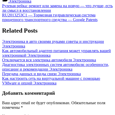
Электроника
Навигация
Previous
Рулевая рейка: ремонт или замена на новую — что лучше, есть
Post:
ли смысл в восстановлении
по
Next
RU2013253C1 — Тормозная гидравлическая система
записям
Post:
прицепного транспортного средства — Google Patents
Related Posts
Электроника в авто своими руками советы и инструкции
Электроника
Как автомобильный адаптер питания может управлять вашей
электроникой
Электроника
Отключается вся электрика автомобиля
Электроника
Диагностика электронных систем автомобиля: особенности,
описание и рекомендации
Электроника
Передача данных и виды связи
Электроника
Как настроить сеть на виртуальной машине с помощью
VMware и опций
Электроника
Добавить комментарий
Ваш адрес email не будет опубликован.
Обязательные поля
помечены
*