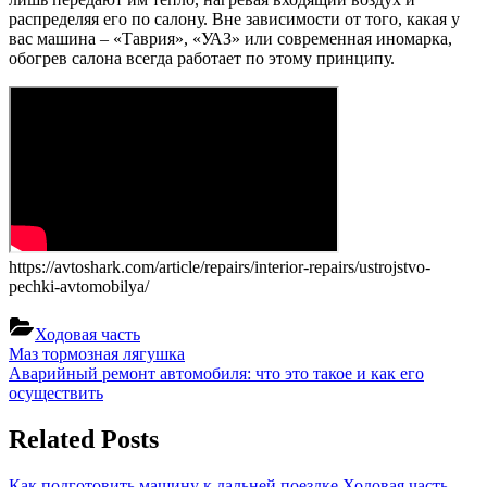
распределяя его по салону. Вне зависимости от того, какая у
вас машина – «Таврия», «УАЗ» или современная иномарка,
обогрев салона всегда работает по этому принципу.
https://avtoshark.com/article/repairs/interior-repairs/ustrojstvo-
pechki-avtomobilya/
Ходовая часть
Навигация
Previous
Маз тормозная лягушка
Post:
Next
Аварийный ремонт автомобиля: что это такое и как его
по
Post:
осуществить
записям
Related Posts
Как подготовить машину к дальней поездке
Ходовая часть