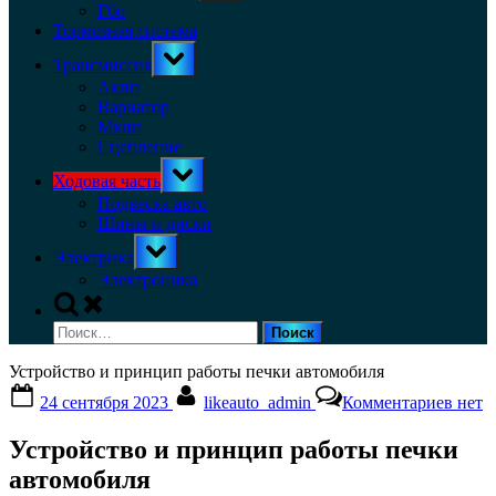
menu
Гбо
Тормозная система
Toggle
Трансмиссия
sub-
menu
Акпп
Вариатор
Мкпп
Сцепление
Toggle
Ходовая часть
sub-
menu
Подвеска авто
Шины и диски
Toggle
Электрика
sub-
menu
Электроника
Toggle
search
Найти:
form
Устройство и принцип работы печки автомобиля
Posted
By
к
24 сентября 2023
likeauto_admin
Комментариев
нет
on
запис
Устро
Устройство и принцип работы печки
и
прин
автомобиля
рабо