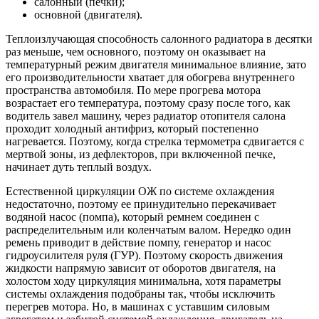
салонный (печки);
основной (двигателя).
Теплоизлучающая способность салонного радиатора в десятки
раз меньше, чем основного, поэтому он оказывает на
температурный режим двигателя минимальное влияние, зато
его производительности хватает для обогрева внутреннего
пространства автомобиля. По мере прогрева мотора
возрастает его температура, поэтому сразу после того, как
водитель завел машину, через радиатор отопителя салона
проходит холодный антифриз, который постепенно
нагревается. Поэтому, когда стрелка термометра сдвигается с
мертвой зоны, из дефлекторов, при включенной печке,
начинает дуть теплый воздух.
Естественной циркуляции ОЖ по системе охлаждения
недостаточно, поэтому ее принудительно перекачивает
водяной насос (помпа), который ремнем соединен с
распределительным или коленчатым валом. Нередко один
ремень приводит в действие помпу, генератор и насос
гидроусилителя руля (ГУР). Поэтому скорость движения
жидкости напрямую зависит от оборотов двигателя, на
холостом ходу циркуляция минимальна, хотя параметры
системы охлаждения подобраны так, чтобы исключить
перегрев мотора. Но, в машинах с уставшим силовым