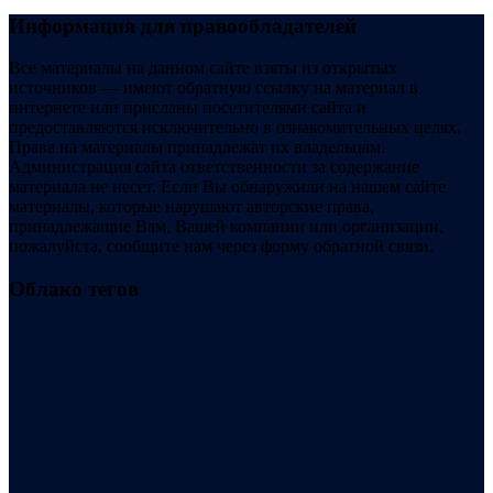
Информация для правообладателей
Все материалы на данном сайте взяты из открытых
источников — имеют обратную ссылку на материал в
интернете или присланы посетителями сайта и
предоставляются исключительно в ознакомительных целях.
Права на материалы принадлежат их владельцам.
Администрация сайта ответственности за содержание
материала не несет. Если Вы обнаружили на нашем сайте
материалы, которые нарушают авторские права,
принадлежащие Вам, Вашей компании или организации,
пожалуйста, сообщите нам через форму обратной связи.
Облако тегов