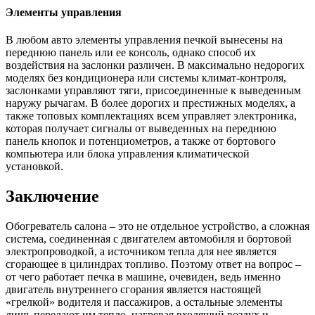
Элементы управления
В любом авто элементы управления печкой вынесены на
переднюю панель или ее консоль, однако способ их
воздействия на заслонки различен. В максимально недорогих
моделях без кондиционера или системы климат-контроля,
заслонками управляют тяги, присоединенные к выведенным
наружу рычагам. В более дорогих и престижных моделях, а
также топовых комплектациях всем управляет электроника,
которая получает сигналы от выведенных на переднюю
панель кнопок и потенциометров, а также от бортового
компьютера или блока управления климатической
установкой.
Заключение
Обогреватель салона – это не отдельное устройство, а сложная
система, соединенная с двигателем автомобиля и бортовой
электропроводкой, а источником тепла для нее является
сгорающее в цилиндрах топливо. Поэтому ответ на вопрос –
от чего работает печка в машине, очевиден, ведь именно
двигатель внутреннего сгорания является настоящей
«грелкой» водителя и пассажиров, а остальные элементы
лишь передают им тепло, нагревая входящий воздух и