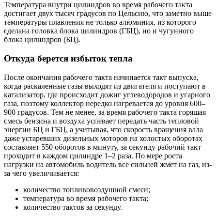
Температура внутри цилиндров во время рабочего такта
достигает двух тысяч градусов по Цельсию, что заметно выше
температуры плавления не только алюминия, из которого
сделана головка блока цилиндров (ГБЦ), но и чугунного
блока цилиндров (БЦ).
Откуда берется избыток тепла
После окончания рабочего такта начинается такт выпуска,
когда раскаленные газы выходят из двигателя и поступают в
катализатор, где происходит дожиг углеводородов и угарного
газа, поэтому коллектор нередко нагревается до уровня 600–
900 градусов. Тем не менее, за время рабочего такта горящая
смесь бензина и воздуха успевает передать часть тепловой
энергии БЦ и ГБЦ, а учитывая, что скорость вращения вала
даже устаревших дизельных моторов на холостых оборотах
составляет 550 оборотов в минуту, за секунду рабочий такт
проходит в каждом цилиндре 1–2 раза. По мере роста
нагрузки на автомобиль водитель все сильней жмет на газ, из-
за чего увеличивается:
количество топливовоздушной смеси;
температура во время рабочего такта;
количество тактов за секунду.