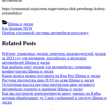
автомобиля.
https://youmanual.ru/pocemu-nagrevaetsya-disk-perednego-kolesa-
avtomobilya/
Шины и диски
Навигация
Previous
Kia Sportage NEW
Post:
Next
Прибор топливной системы автомобиля кроссворд
по
Post:
записям
Related Posts
Рейтинг тормозных дисков: перечень производителей дисков
за 2023 год для иномарок, российских и японских
автомобилей
Шины и диски
Как выбрать цвет дисков для автомобиля с помощью
конфигуратора
Шины и диски
Какие колеса можно поставить на Киа Рио
Шины и диски
Рисунок протектора шин ПДД по осям
Шины и диски
Остаточная высота рисунка протектора шин легкового
автомобиля: понятие и значение
Шины и диски
Как мы построили корпоративную шину данных на Kafka,
которая обрабатывает до 3 млн сообщений в секунду
Шины и
диски