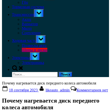
menu
Гбо
Тормозная система
Toggle
Трансмиссия
sub-
menu
Акпп
Вариатор
Мкпп
Сцепление
Toggle
Ходовая часть
sub-
menu
Подвеска авто
Шины и диски
Toggle
Электрика
sub-
menu
Электроника
Toggle
search
Найти:
form
Почему нагревается диск переднего колеса автомобиля
Posted
By
к
18 сентября 2023
likeauto_admin
Комментариев
нет
on
запис
Поче
Почему нагревается диск переднего
нагре
диск
колеса автомобиля
перед