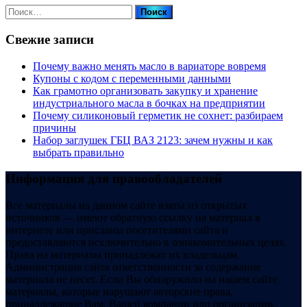
Найти:
Свежие записи
Почему важно менять масло в вариаторе вовремя
Купоны c кодом с переменными данными
Как грамотно организовать закупку и хранение
индустриального масла в бочках на предприятии
Почему силиконовый герметик не сохнет: разбираем
причины
Набор заглушек ГБЦ ВАЗ 2123: зачем нужны и как
выбрать правильно
Информация для правообладателей
Все материалы на данном сайте взяты из открытых
источников — имеют обратную ссылку на материал в
интернете или присланы посетителями сайта и
предоставляются исключительно в ознакомительных целях.
Права на материалы принадлежат их владельцам.
Администрация сайта ответственности за содержание
материала не несет. Если Вы обнаружили на нашем сайте
материалы, которые нарушают авторские права,
принадлежащие Вам, Вашей компании или организации,