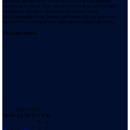
Администрация сайта ответственности за содержание
материала не несет. Если Вы обнаружили на нашем сайте
материалы, которые нарушают авторские права,
принадлежащие Вам, Вашей компании или организации,
пожалуйста, сообщите нам через форму обратной связи.
Облако тегов
Август 2026
Пн
Вт
Ср
Чт
Пт
Сб
Вс
1
2
3
4
5
6
7
8
9