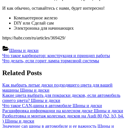
И как обычно, оставайтесь с нами, будет интересно!
Компьютерное железо
DIY или Сделай сам
Электроника для начинающих
https://habr.com/ru/articles/369429/
Шины и диски
Навигация
Previous
Что такое карбюратор: конструкция и принцип работы
Post:
Next
Что делать, если горит лампа тормозной системы
по
Post:
записям
Related Posts
Как выбрать литые диски подходящего цвета для вашей
машины
Шины и диски
Какие цвета выбрать для покраски дисков, если автомобиль
синего цвета?
Шины и диски
Что такое CAN-шина в автомобиле
Шины и диски
Расшифровка информации на колесном диске
Шины и диски
Разболтовка и монтаж колесных дисков на Audi 80 (b2, b3, b4.
)
Шины и диски
Значение can шины в автомобиле и ее важность
Шины и