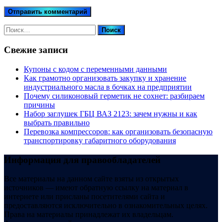
Найти:
Свежие записи
Купоны c кодом с переменными данными
Как грамотно организовать закупку и хранение
индустриального масла в бочках на предприятии
Почему силиконовый герметик не сохнет: разбираем
причины
Набор заглушек ГБЦ ВАЗ 2123: зачем нужны и как
выбрать правильно
Перевозка компрессоров: как организовать безопасную
транспортировку габаритного оборудования
Информация для правообладателей
Все материалы на данном сайте взяты из открытых
источников — имеют обратную ссылку на материал в
интернете или присланы посетителями сайта и
предоставляются исключительно в ознакомительных целях.
Права на материалы принадлежат их владельцам.