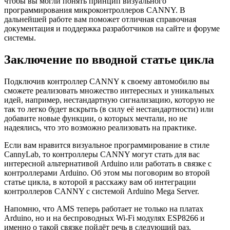
чтобы вы могли понять принцип визуального
программирования микроконтроллеров CANNY. В
дальнейшей работе вам поможет отличная справочная
документация и поддержка разработчиков на сайте и форуме
системы.
Заключение по вводной статье цикла
Подключив контроллер CANNY к своему автомобилю вы
сможете реализовать множество интересных и уникальных
идей, например, нестандартную сигнализацию, которую не
так то легко будет вскрыть (в силу её нестандартности) или
добавите новые функции, о которых мечтали, но не
надеялись, что это возможно реализовать на практике.
Если вам нравится визуальное программирование в стиле
CannyLab, то контроллеры CANNY могут стать для вас
интересной альтернативой Arduino или работать в связке с
контроллерами Arduino. Об этом мы поговорим во второй
статье цикла, в которой я расскажу вам об интеграции
контроллеров CANNY с системой Arduino Mega Server.
Напомню, что AMS теперь работает не только на платах
Arduino, но и на беспроводных Wi-Fi модулях ESP8266 и
именно о такой связке пойдёт речь в следующий раз.