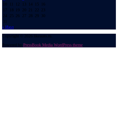
10
11
12
13
14
15
16
17
18
19
20
21
22
23
24
25
26
27
28
29
30
31
« Июл
Copyright © 2026 likeauto.ru.
Powered by
PressBook Media WordPress theme