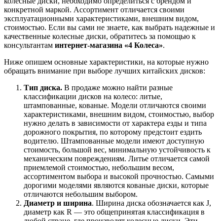
колесные диски, необходимо определиться с брендом и
конкретной маркой. Ассортимент отличается своими
эксплуатационными характеристиками, внешним видом,
стоимостью. Если вы сами не знаете, как выбрать надежные и
качественные колесные диски, обратитесь за помощью к
консультантам
интернет-магазина «4 Колеса»
.
Ниже опишем основные характеристики, на которые нужно
обращать внимание при выборе лучших китайских дисков:
Тип диска.
В продаже можно найти разные
классификации дисков на колесо: литые,
штампованные, кованые. Модели отличаются своими
характеристиками, внешним видом, стоимостью, выбор
нужно делать в зависимости от характера езды и типа
дорожного покрытия, по которому предстоит ездить
водителю. Штампованные модели имеют доступную
стоимость, большой вес, минимальную устойчивость к
механическим повреждениям. Литье отличается самой
приемлемой стоимостью, небольшим весом,
ассортиментом выбора и высокой прочностью. Самыми
дорогими моделями являются кованые диски, которые
отличаются небольшим выбором.
Диаметр и ширина
. Ширина диска обозначается как J,
диаметр как R — это общепринятая классификация в
любой стране, где производят колесные диски. Эти