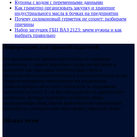
Купоны c кодом с переменными данными
Как грамотно организовать закупку и хранение
индустриального масла в бочках на предприятии
Почему силиконовый герметик не сохнет: разбираем
причины
Набор заглушек ГБЦ ВАЗ 2123: зачем нужны и как
выбрать правильно
Информация для правообладателей
Все материалы на данном сайте взяты из открытых
источников — имеют обратную ссылку на материал в
интернете или присланы посетителями сайта и
предоставляются исключительно в ознакомительных целях.
Права на материалы принадлежат их владельцам.
Администрация сайта ответственности за содержание
материала не несет. Если Вы обнаружили на нашем сайте
материалы, которые нарушают авторские права,
принадлежащие Вам, Вашей компании или организации,
пожалуйста, сообщите нам через форму обратной связи.
Облако тегов