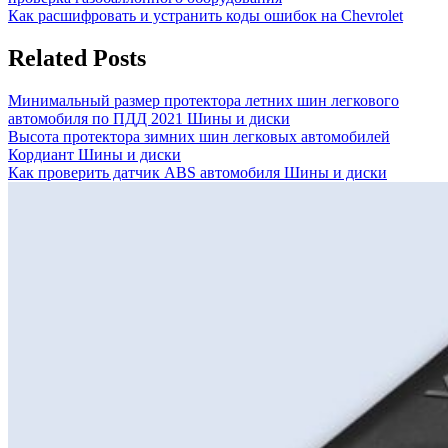
по
Next
Как расшифровать и устранить коды ошибок на Chevrolet
записям
Post:
Related Posts
Минимальный размер протектора летних шин легкового
автомобиля по ПДД 2021
Шины и диски
Высота протектора зимних шин легковых автомобилей
Кордиант
Шины и диски
Как проверить датчик ABS автомобиля
Шины и диски