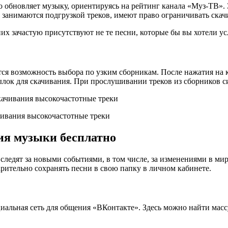
о обновляет музыку, ориентируясь на рейтинг канала «Муз-ТВ».
е занимаются подгрузкой треков, имеют право ограничивать скач
них зачастую присутствуют не те песни, которые бы вы хотели у
тся возможность выбора по узким сборникам. После нажатия на 
сылок для скачивания. При прослушивании треков из сборников 
чивания высокочастотные треки
ия музыки бесплатно
и следят за новыми событиями, в том числе, за изменениями в ми
арительно сохранять песни в свою папку в личном кабинете.
иальная сеть для общения «ВКонтакте». Здесь можно найти масс