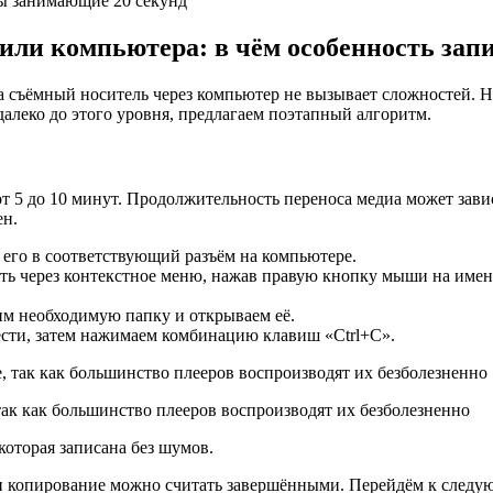
тера
 или компьютера: в чём особенность зап
е
 съёмный носитель через компьютер не вызывает сложностей. Но
ы
далеко до этого уровня, предлагаем поэтапный алгоритм.
ющие
т 5 до 10 минут. Продолжительность переноса медиа может завис
ен.
 его в соответствующий разъём на компьютере.
ть через контекстное меню, нажав правую кнопку мыши на име
им необходимую папку и открываем её.
сти, затем нажимаем комбинацию клавиш «Ctrl+C».
так как большинство плееров воспроизводят их безболезненно
которая записана без шумов.
 и копирование можно считать завершёнными. Перейдём к следу