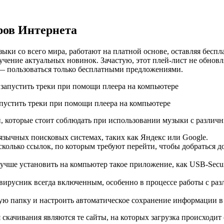
ров Интернета
ки со всего мира, работают на платной основе, оставляя бесп
лучение актуальных новинок. Зачастую, этот плей-лист не обнов
 — пользоваться только бесплатными предложениями.
пустить треки при помощи плеера на компьютере
й, которые стоит соблюдать при использовании музыки с различн
язычных поисковых системах, таких как Яндекс или Google.
колько ссылок, по которым требуют перейти, чтобы добраться до 
учше установить на компьютер такое приложение, как USB-Secur
ивирусник всегда включенным, особенно в процессе работы с ра
ную папку и настроить автоматическое сохранение информации в
качивания являются те сайты, на которых загрузка происходит 