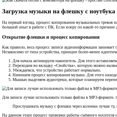
компью
на
Загрузка музыки на флешку с ноутбука
флешку
—
просты
На первый взгляд, процесс копирования музыкальных треков на
способ
большой опыт в работе с ПК. Если юзеру по какой-то причине 
занима
20
Открытие флешки и процесс копирования
секунд
Как правило, весь процесс записи аудиоинформации занимает о
Независимо от типа устройства, принцип более-менее идентич
Для начала активируем накопитель. Для этого вставиляем
Переходим во вкладку «Свойства», которую можно вызва
Убеждаемся, что устройство работает нормально.
Начинаем процесс копирования музыки. Для этого наход
Мышью выделяем аудиотреки, которые планируем перене
Для записи лучше использовать только файлы в MP3-формате, 
Прослушивать музыку с флешки через колонки лучше ту, 
На данном этапе процесс проверки работы съёмного носителя