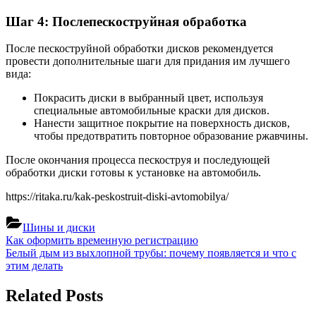
Шаг 4: Послепескоструйная обработка
После пескоструйной обработки дисков рекомендуется
провести дополнительные шаги для придания им лучшего
вида:
Покрасить диски в выбранный цвет, используя
специальные автомобильные краски для дисков.
Нанести защитное покрытие на поверхность дисков,
чтобы предотвратить повторное образование ржавчины.
После окончания процесса пескоструя и последующей
обработки диски готовы к установке на автомобиль.
https://ritaka.ru/kak-peskostruit-diski-avtomobilya/
Шины и диски
Навигация
Previous
Как оформить временную регистрацию
Post:
Next
Белый дым из выхлопной трубы: почему появляется и что с
по
Post:
этим делать
записям
Related Posts