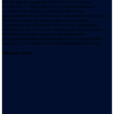
Все материалы на данном сайте взяты из открытых
источников — имеют обратную ссылку на материал в
интернете или присланы посетителями сайта и
предоставляются исключительно в ознакомительных целях.
Права на материалы принадлежат их владельцам.
Администрация сайта ответственности за содержание
материала не несет. Если Вы обнаружили на нашем сайте
материалы, которые нарушают авторские права,
принадлежащие Вам, Вашей компании или организации,
пожалуйста, сообщите нам через форму обратной связи.
Облако тегов