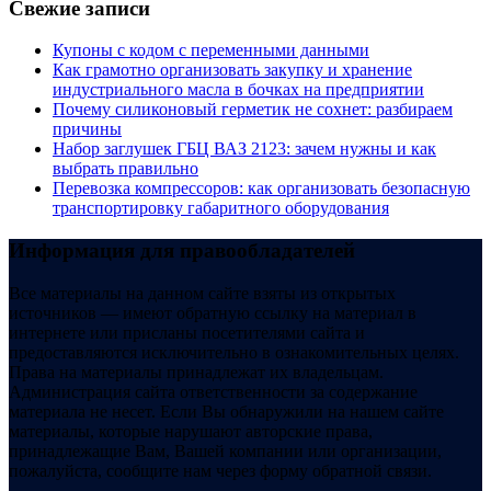
Свежие записи
Купоны c кодом с переменными данными
Как грамотно организовать закупку и хранение
индустриального масла в бочках на предприятии
Почему силиконовый герметик не сохнет: разбираем
причины
Набор заглушек ГБЦ ВАЗ 2123: зачем нужны и как
выбрать правильно
Перевозка компрессоров: как организовать безопасную
транспортировку габаритного оборудования
Информация для правообладателей
Все материалы на данном сайте взяты из открытых
источников — имеют обратную ссылку на материал в
интернете или присланы посетителями сайта и
предоставляются исключительно в ознакомительных целях.
Права на материалы принадлежат их владельцам.
Администрация сайта ответственности за содержание
материала не несет. Если Вы обнаружили на нашем сайте
материалы, которые нарушают авторские права,
принадлежащие Вам, Вашей компании или организации,
пожалуйста, сообщите нам через форму обратной связи.