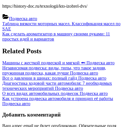
https://history-doc.ru/texnologii/kto-izobrel-dvs/
Подвеска авто
Навигация
Previous
Таблица вязкости моторных масел. Классификация масел по
Post:
SAE
по
Next
Как сделать ароматизатор в машину своими руками: 11
записям
Post:
простых идей и вариантов
Related Posts
Машины с жесткой подвеской и мягкой 🦈
Подвеска авто
Независимая подвеска: виды, типы, что такое задняя,
пружинная подвеска, какая лучше
Подвеска авто
Все о давлении в шинах: полный гайд
Подвеска авто
Диагностика ходовой части автомобиля: 7 необходимых
технических мероприятий
Подвеска авто
О всех видах автомобильных подвесок
Подвеска авто
Как устроена подвеска автомобиля и принцип её работы
Подвеска авто
Добавить комментарий
Ваш адрес email не будет опубликован.
Обязательные поля