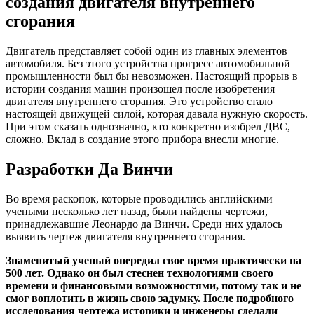
создания двигателя внутреннего
изобре
сгорания
ДВС
–
истори
Двигатель представляет собой один из главных элементов
создан
автомобиля. Без этого устройства прогресс автомобильной
двигате
промышленности был бы невозможен. Настоящий прорыв в
внутре
истории создания машин произошел после изобретения
сгоран
двигателя внутреннего сгорания. Это устройство стало
настоящей движущей силой, которая давала нужную скорость.
При этом сказать однозначно, кто конкретно изобрел ДВС,
сложно. Вклад в создание этого прибора внесли многие.
Разработки Да Винчи
Во время раскопок, которые проводились английскими
учеными несколько лет назад, были найдены чертежи,
принадлежавшие Леонардо да Винчи. Среди них удалось
выявить чертеж двигателя внутреннего сгорания.
Знаменитый ученый опередил свое время практически на
500 лет. Однако он был стеснен технологиями своего
времени и финансовыми возможностями, потому так и не
смог воплотить в жизнь свою задумку. После подробного
исследования чертежа историки и инженеры сделали