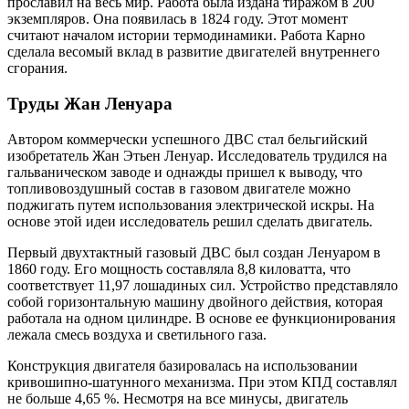
прославил на весь мир. Работа была издана тиражом в 200
экземпляров. Она появилась в 1824 году. Этот момент
считают началом истории термодинамики. Работа Карно
сделала весомый вклад в развитие двигателей внутреннего
сгорания.
Труды Жан Ленуара
Автором коммерчески успешного ДВС стал бельгийский
изобретатель Жан Этьен Ленуар. Исследователь трудился на
гальваническом заводе и однажды пришел к выводу, что
топливовоздушный состав в газовом двигателе можно
поджигать путем использования электрической искры. На
основе этой идеи исследователь решил сделать двигатель.
Первый двухтактный газовый ДВС был создан Ленуаром в
1860 году. Его мощность составляла 8,8 киловатта, что
соответствует 11,97 лошадиных сил. Устройство представляло
собой горизонтальную машину двойного действия, которая
работала на одном цилиндре. В основе ее функционирования
лежала смесь воздуха и светильного газа.
Конструкция двигателя базировалась на использовании
кривошипно-шатунного механизма. При этом КПД составлял
не больше 4,65 %. Несмотря на все минусы, двигатель