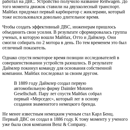
работал на ДВС. Устройство получило название Reitwagen. До
того момента движок ставили на двухколесный транспорт.
Майбах придумал первый карбюратор с жиклерами, который
тоже использовался довольно длительное время.
Чтобы создать эффективный ДВС, инженерам пришлось
объединить свои усилия. В результате сформировалась группа
ученых, в которую вошли Майбах, Отто и Даймлер. Они
смогли собирать по 2 мотора в день. По тем временем это был
отличный показатель.
Однако спустя некоторое время позиции исследователей в
совершенствовании устройств разошлись. В результате
Даймлер покинул команду для основания собственной
компании. Майбах последовал за своим другом.
В 1889 году Даймлер создал первую
автомобильную фирму Daimler Motoren
Gesellschaft. Пару лет спустя Майбах собрал
первый «Мерседес», который лег в основу
создания знаменитого немецкого бренда.
Не менее известным немецким ученым стал Карл Бенц.
Первый ДВС он создал в 1886 году. К тому моменту у ученого
уже была своя компания Benz & Company.