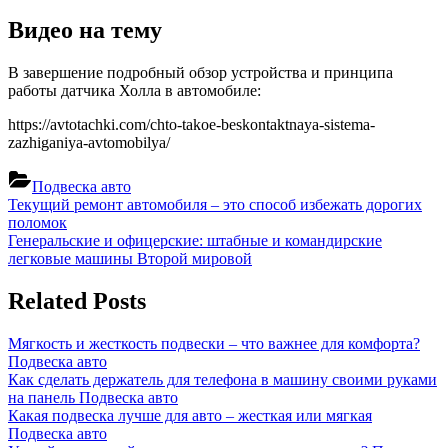
Видео на тему
В завершение подробный обзор устройства и принципа
работы датчика Холла в автомобиле:
https://avtotachki.com/chto-takoe-beskontaktnaya-sistema-
zazhiganiya-avtomobilya/
Подвеска авто
Навигация
Previous
Текущий ремонт автомобиля – это способ избежать дорогих
Post:
поломок
по
Next
Генеральские и офицерские: штабные и командирские
записям
Post:
легковые машины Второй мировой
Related Posts
Мягкость и жесткость подвески – что важнее для комфорта?
Подвеска авто
Как сделать держатель для телефона в машину своими руками
на панель
Подвеска авто
Какая подвеска лучше для авто – жесткая или мягкая
Подвеска авто