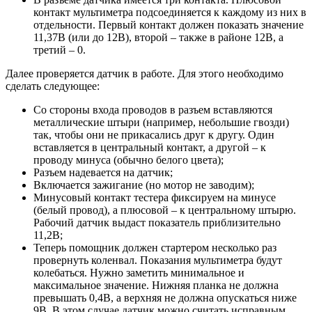
контакт мультиметра подсоединяется к каждому из них в
отдельности. Первый контакт должен показать значение
11,37В (или до 12В), второй – также в районе 12В, а
третий – 0.
Далее проверяется датчик в работе. Для этого необходимо
сделать следующее:
Со стороны входа проводов в разъем вставляются
металлические штыри (например, небольшие гвозди)
так, чтобы они не прикасались друг к другу. Один
вставляется в центральный контакт, а другой – к
проводу минуса (обычно белого цвета);
Разъем надевается на датчик;
Включается зажигание (но мотор не заводим);
Минусовый контакт тестера фиксируем на минусе
(белый провод), а плюсовой – к центральному штырю.
Рабочий датчик выдаст показатель приблизительно
11,2В;
Теперь помощник должен стартером несколько раз
провернуть коленвал. Показания мультиметра будут
колебаться. Нужно заметить минимальное и
максимальное значение. Нижняя планка не должна
превышать 0,4В, а верхняя не должна опускаться ниже
9В. В этом случае датчик можно считать исправным.