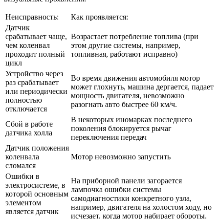
Неисправность:
Как проявляется:
Датчик
срабатывает чаще,
Возрастает потребление топлива (при
чем коленвал
этом другие системы, например,
проходит полный
топливная, работают исправно)
цикл
Устройство через
Во время движения автомобиля мотор
раз срабатывает
может глохнуть, машина дергается, падает
или периодически
мощность двигателя, невозможно
полностью
разогнать авто быстрее 60 км/ч.
отключается
В некоторых иномарках последнего
Сбой в работе
поколения блокируется рычаг
датчика холла
переключения передач
Датчик положения
коленвала
Мотор невозможно запустить
сломался
Ошибки в
На приборной панели загорается
электросистеме, в
лампочка ошибки системы
которой основным
самодиагностики конкретного узла,
элементом
например, двигателя на холостом ходу, но
является датчик
исчезает, когда мотор набирает обороты.