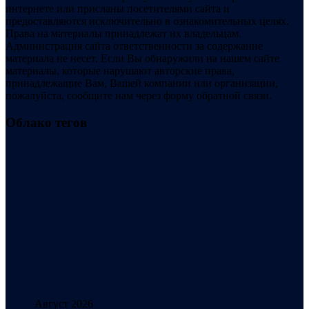
интернете или присланы посетителями сайта и
предоставляются исключительно в ознакомительных целях.
Права на материалы принадлежат их владельцам.
Администрация сайта ответственности за содержание
материала не несет. Если Вы обнаружили на нашем сайте
материалы, которые нарушают авторские права,
принадлежащие Вам, Вашей компании или организации,
пожалуйста, сообщите нам через форму обратной связи.
Облако тегов
Август 2026