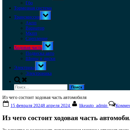
menu
Гбо
Тормозная система
Toggle
Трансмиссия
sub-
menu
Акпп
Вариатор
Мкпп
Сцепление
Toggle
Ходовая часть
sub-
menu
Подвеска авто
Шины и диски
Toggle
Электрика
sub-
menu
Электроника
Toggle
search
Найти:
form
Из чего состоит ходовая часть автомобиля
Posted
By
15 февраля 2024
8 апреля 2024
likeauto_admin
Коммен
on
Из чего состоит ходовая часть автомоби