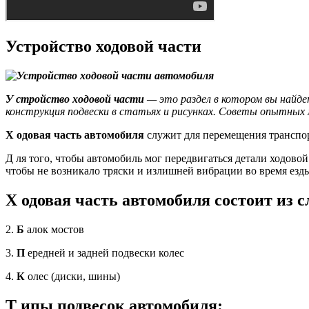
Устройство ходовой части
У
стройство ходовой части
— это раздел в котором вы найде
конструкция подвески в статьях и рисунках. Советы опытных
Х
одовая часть автомобиля
служит для перемещения транспорт
Д ля того, чтобы автомобиль мог передвигаться детали ходовой
чтобы не возникало тряски и излишней вибрации во время езд
Х
одовая часть автомобиля состоит из 
2.
Б
алок мостов
3.
П
ередней и задней подвески колес
4.
К
олес (диски, шины)
Т
ипы подвесок автомобиля: