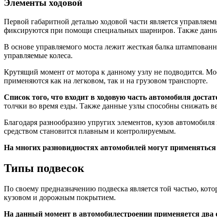
Элементы ходовой
Первой габаритной деталью ходовой части является управляе
фиксируются при помощи специальных шарниров. Также данна
В основе управляемого моста лежит жесткая балка штампованно
управляемые колеса.
Крутящий момент от мотора к данному узлу не подводится. М
применяются как на легковом, так и на грузовом транспорте.
Список того, что входит в ходовую часть автомобиля доста
толчки во время езды. Также данные узлы способны снижать в
Благодаря разнообразию упругих элементов, кузов автомобил
средством становится плавным и контролируемым.
На многих разновидностях автомобилей могут применяться
Типы подвесок
По своему предназначению подвеска является той частью, кото
кузовом и дорожным покрытием.
На данный момент в автомобилестроении применяется два 