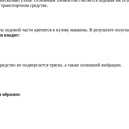
несколько узлов. Основным элементом считается ходовая часть а
часть
 транспортном средстве.
автомобиля
 ходовой части крепятся к кузову машины. В результате получа
и входит:
редство не подвергается тряске, а также излишней вибрации.
 образом: