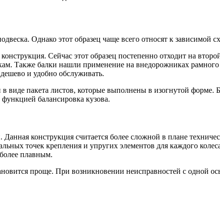
двеска. Однако этот образец чаще всего относят к зависимой сх
конструкция. Сейчас этот образец постепенно отходит на второй
ам. Также балки нашли применение на внедорожниках рамного т
 дешево и удобно обслуживать.
н в виде пакета листов, которые выполнены в изогнутой форме. 
с функцией балансировка кузова.
 Данная конструкция считается более сложной в плане техниче
альных точек крепления и упругих элементов для каждого колес
 более плавным.
ановится проще. При возникновении неисправностей с одной ос