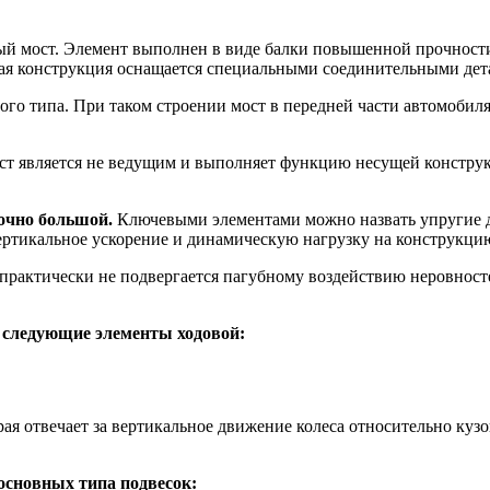
мый мост. Элемент выполнен в виде балки повышенной прочност
я конструкция оснащается специальными соединительными дет
го типа. При таком строении мост в передней части автомобиля
ост является не ведущим и выполняет функцию несущей констр
точно большой.
Ключевыми элементами можно назвать упругие де
ертикальное ускорение и динамическую нагрузку на конструкци
я практически не подвергается пагубному воздействию неровно
 следующие элементы ходовой:
рая отвечает за вертикальное движение колеса относительно куз
основных типа подвесок: