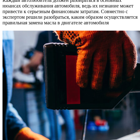
Каждый автолюбитель должен разбираться в основных
автомо
нюансах обслуживания автомобиля, ведь их незнание может
привести к серьезным финансовым затратам. Совместно с
экспертом решили разобраться, каким образом осуществляется
правильная замена масла в двигателе автомобиля