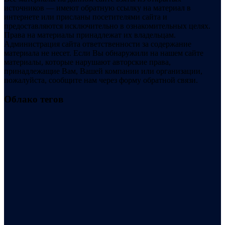
источников — имеют обратную ссылку на материал в
интернете или присланы посетителями сайта и
предоставляются исключительно в ознакомительных целях.
Права на материалы принадлежат их владельцам.
Администрация сайта ответственности за содержание
материала не несет. Если Вы обнаружили на нашем сайте
материалы, которые нарушают авторские права,
принадлежащие Вам, Вашей компании или организации,
пожалуйста, сообщите нам через форму обратной связи.
Облако тегов