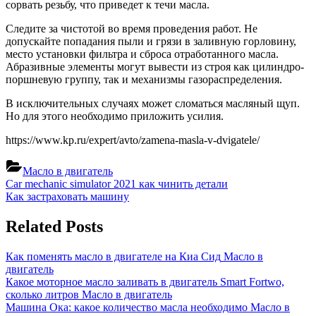
сорвать резьбу, что приведет к течи масла.
Следите за чистотой во время проведения работ. Не
допускайте попадания пыли и грязи в заливную горловину,
место установки фильтра и сброса отработанного масла.
Абразивные элементы могут вывести из строя как цилиндро-
поршневую группу, так и механизмы газораспределения.
В исключительных случаях может сломаться масляный щуп.
Но для этого необходимо приложить усилия.
https://www.kp.ru/expert/avto/zamena-masla-v-dvigatele/
Масло в двигатель
Навигация
Previous
Car mechanic simulator 2021 как чинить детали
Post:
Next
Как застраховать машину
по
Post:
записям
Related Posts
Как поменять масло в двигателе на Киа Сид
Масло в
двигатель
Какое моторное масло заливать в двигатель Smart Fortwo,
сколько литров
Масло в двигатель
Машина Ока: какое количество масла необходимо
Масло в